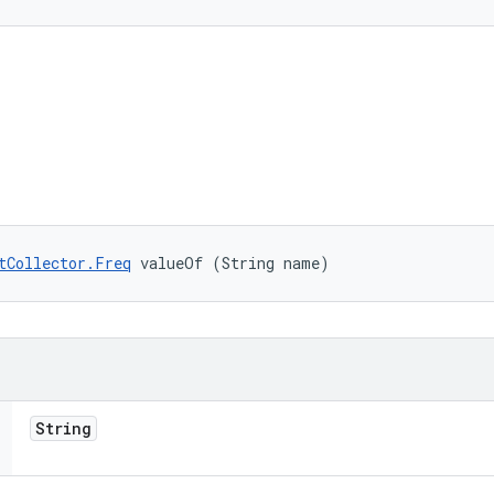
tCollector.Freq
 valueOf (String name)
String