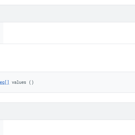
eq[]
 values ()