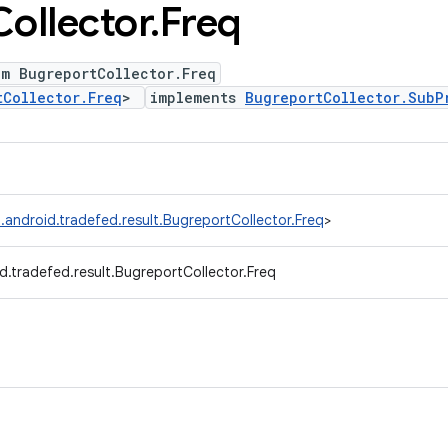
Collector
.
Freq
um BugreportCollector.Freq
tCollector.Freq
>
implements
BugreportCollector.SubP
.android.tradefed.result.BugreportCollector.Freq
>
d.tradefed.result.BugreportCollector.Freq