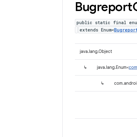
Bugreport
public static final en
extends Enum<
Bugrepor
java.lang.Object
↳
java.lang.Enum<
com
↳
com.androi