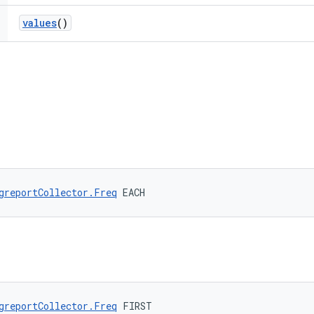
values
()
greportCollector.Freq
 EACH
greportCollector.Freq
 FIRST