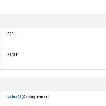
EACH
FIRST
value
Of
(String name)