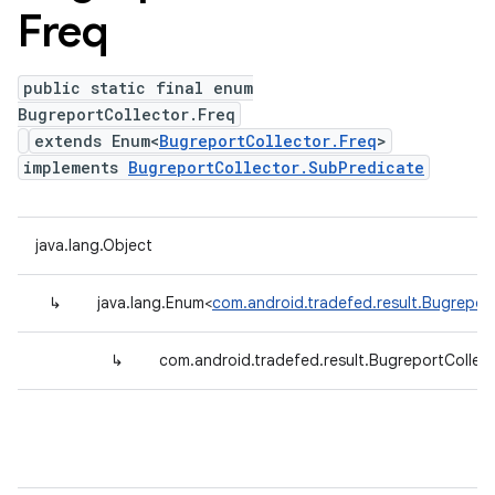
Freq
public static final enum
BugreportCollector.Freq
extends Enum<
BugreportCollector.Freq
>
implements
BugreportCollector.SubPredicate
java.lang.Object
↳
java.lang.Enum<
com.android.tradefed.result.Bugreport
↳
com.android.tradefed.result.BugreportCollect