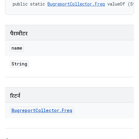
public static 
BugreportCollector.Freq
 valueOf (Str
पैरामीटर
name
String
रिटर्न
Bugreport
Collector
.
Freq