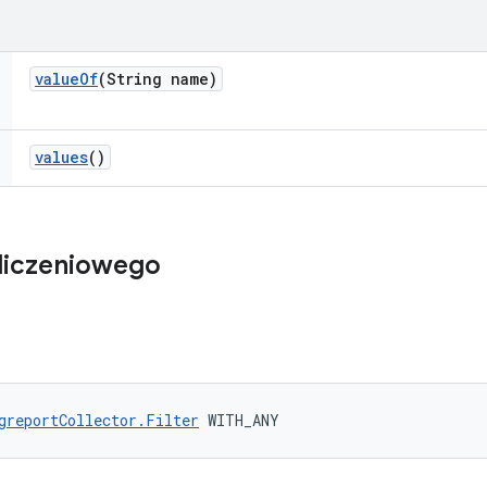
value
Of
(String name)
values
()
liczeniowego
greportCollector.Filter
 WITH_ANY