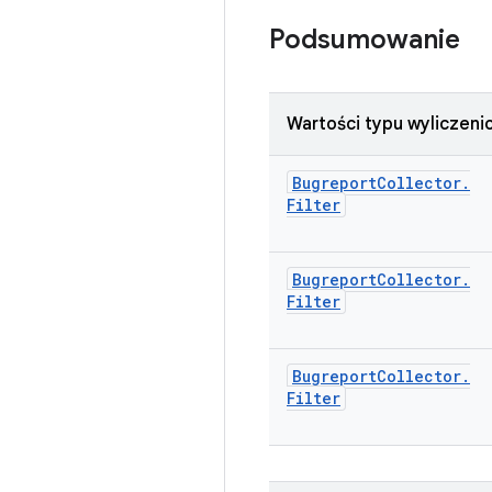
Podsumowanie
Wartości typu wyliczen
Bugreport
Collector
.
Filter
Bugreport
Collector
.
Filter
Bugreport
Collector
.
Filter