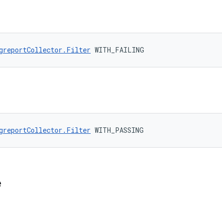
greportCollector.Filter
 WITH_FAILING
greportCollector.Filter
 WITH_PASSING
e