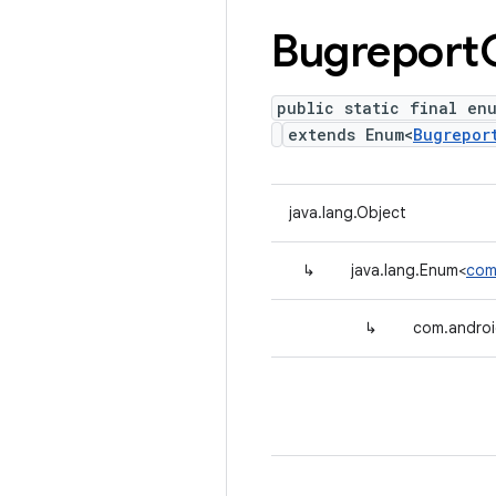
Bugreport
public static final enu
extends Enum<
Bugrepor
java.lang.Object
↳
java.lang.Enum<
com.
↳
com.android