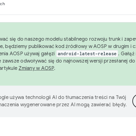
rch
wać się do naszego modelu stabilnego rozwoju trunk i zape
e, będziemy publikować kod źródłowy w AOSP w drugim i c
enia AOSP używaj gałęzi
android-latest-release
. Gałąź
 zawsze odwoływać się do najnowszej wersji przesłanej do
 artykule
Zmiany w AOSP
.
gle używa technologii AI do tłumaczenia treści na Twój
umaczenia wygenerowane przez AI mogą zawierać błędy.