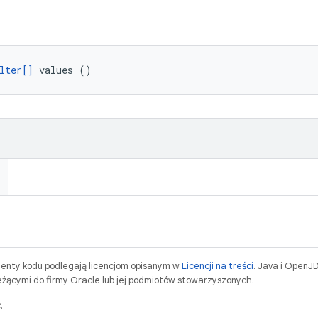
lter[]
 values ()
menty kodu podlegają licencjom opisanym w
Licencji na treści
. Java i OpenJ
ącymi do firmy Oracle lub jej podmiotów stowarzyszonych.
.