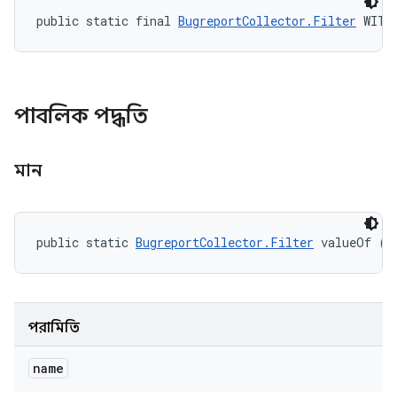
public static final 
BugreportCollector.Filter
 WITH
পাবলিক পদ্ধতি
মান
public static 
BugreportCollector.Filter
 valueOf (S
পরামিতি
name