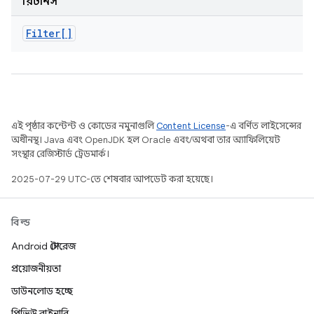
রিটার্নস
Filter[]
এই পৃষ্ঠার কন্টেন্ট ও কোডের নমুনাগুলি
Content License
-এ বর্ণিত লাইসেন্সের
অধীনস্থ। Java এবং OpenJDK হল Oracle এবং/অথবা তার অ্যাফিলিয়েট
সংস্থার রেজিস্টার্ড ট্রেডমার্ক।
2025-07-29 UTC-তে শেষবার আপডেট করা হয়েছে।
বিল্ড
Android স্টোরেজ
প্রয়োজনীয়তা
ডাউনলোড হচ্ছে
প্রিভিউ বাইনারি