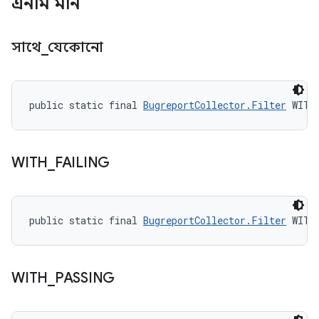
এনাম মান
সাথে
_
যেকোনো
public static final 
BugreportCollector.Filter
 WITH
WITH
_
FAILING
public static final 
BugreportCollector.Filter
 WITH
WITH
_
PASSING