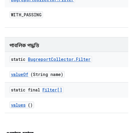
WITH
_
PASSING
পাবলিক পদ্ধতি
static
Bugreport
Collector
.
Filter
value
Of
(String name)
static final
Filter[]
values
()