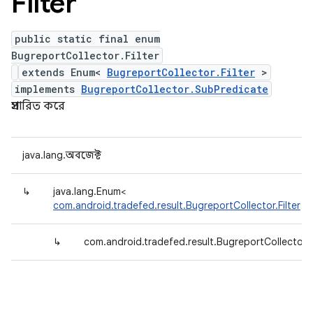
Filter
public static final enum
BugreportCollector.Filter
extends Enum<
BugreportCollector.Filter
>
implements
BugreportCollector.SubPredicate
প্রসারিত করে
java.lang.অবজেক্ট
↳
java.lang.Enum<
com.android.tradefed.result.BugreportCollector.Filter
>
↳
com.android.tradefed.result.BugreportCollector.Fi