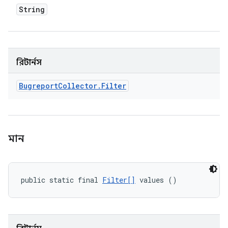
String
রিটার্নস
Bugreport
Collector
.
Filter
মান
public static final 
Filter[]
 values ()