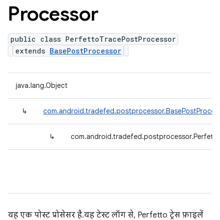
Processor
public class PerfettoTracePostProcessor
extends
BasePostProcessor
java.lang.Object
↳
com.android.tradefed.postprocessor.BasePostProces
↳
com.android.tradefed.postprocessor.Perfett
यह एक पोस्ट प्रोसेसर है. यह टेस्ट लॉग से, Perfetto ट्रेस फ़ाइलें