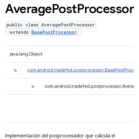
Average
Post
Processor
public class AveragePostProcessor
extends
BasePostProcessor
java.lang.Object
↳
com.android.tradefed.postprocessor.BasePostProces
↳
com.android.tradefed.postprocessor.Averag
Implementación del posprocesador que calcula el