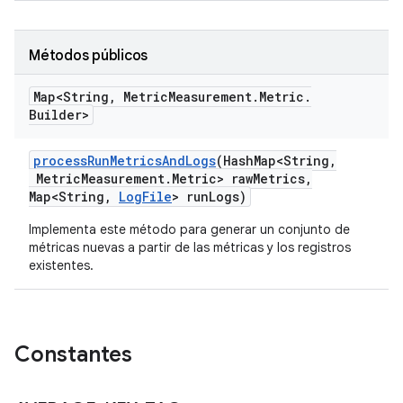
Métodos públicos
Map<String
,
Metric
Measurement
.
Metric
.
Builder>
process
Run
Metrics
And
Logs
(Hash
Map<String
,
Metric
Measurement
.
Metric> raw
Metrics
,
Map<String
,
Log
File
> run
Logs)
Implementa este método para generar un conjunto de
métricas nuevas a partir de las métricas y los registros
existentes.
Constantes