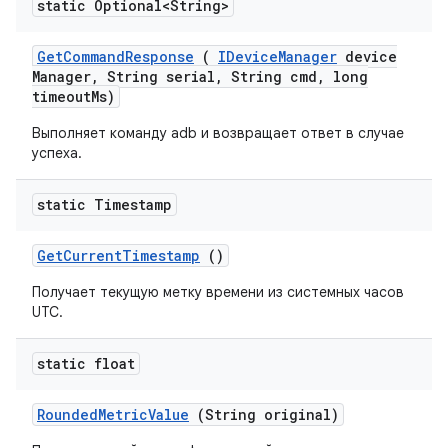
static Optional<String>
Get
Command
Response
(
IDevice
Manager
device
Manager
,
String serial
,
String cmd
,
long
timeout
Ms)
Выполняет команду adb и возвращает ответ в случае
успеха.
static Timestamp
Get
Current
Timestamp
()
Получает текущую метку времени из системных часов
UTC.
static float
Rounded
Metric
Value
(String original)