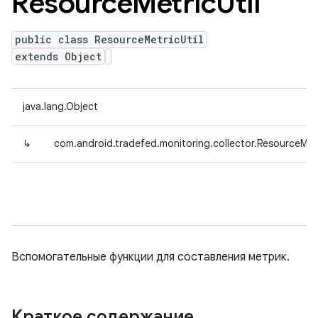
Resource
Metric
Util
public class ResourceMetricUtil
extends Object
java.lang.Object
↳
com.android.tradefed.monitoring.collector.ResourceMetr
Вспомогательные функции для составления метрик.
Краткое содержание