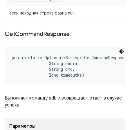
если исходная строка равна null.
Get
Command
Response
public static Optional<String> GetCommandResponse 
                String serial, 

                String cmd, 

                long timeoutMs)
Выполняет команду adb и возвращает ответ в случае
успеха.
Параметры