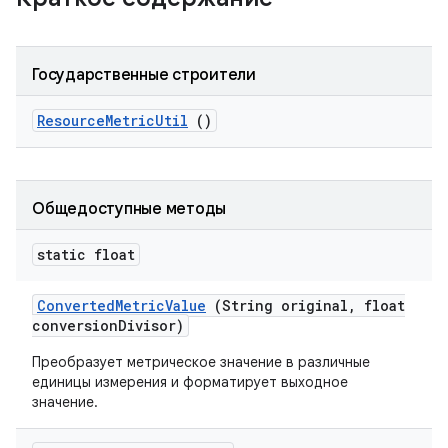
Государственные строители
Resource
Metric
Util
()
Общедоступные методы
static float
Converted
Metric
Value
(String original
,
float
conversion
Divisor)
Преобразует метрическое значение в различные
единицы измерения и форматирует выходное
значение.