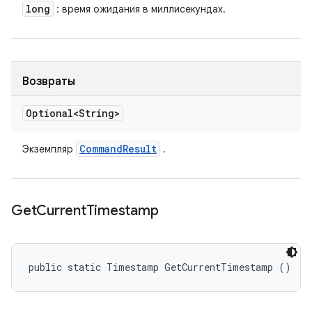
long
: время ожидания в миллисекундах.
Возвраты
Optional<String>
Command
Result
Экземпляр
.
Get
Current
Timestamp
public static Timestamp GetCurrentTimestamp ()