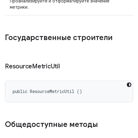
Проанализируйте и отформатируйте значение
метрики.
Государственные строители
Resource
Metric
Util
public ResourceMetricUtil ()
Общедоступные методы