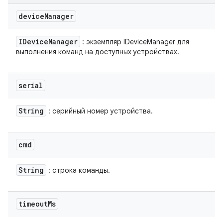
device
Manager
IDevice
Manager
: экземпляр IDeviceManager для
выполнения команд на доступных устройствах.
serial
String
: серийный номер устройства.
cmd
String
: строка команды.
timeout
Ms