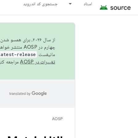
اسناد
جستجوی کد اندروید
از سال ۲۰۲۶، برای ه
چهارم در AOSP منتشر خواهیم کرد. برای ساخت و مشارکت در AOSP،
مانیفست
latest-release
تغییرات در AOSP
مراجعه کنی
ا
AOSP