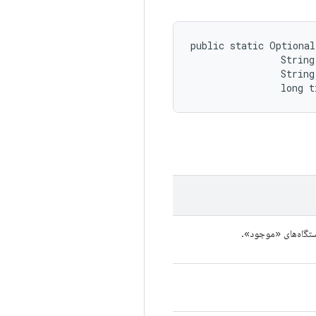
public static Optiona
                String
                String
                long t