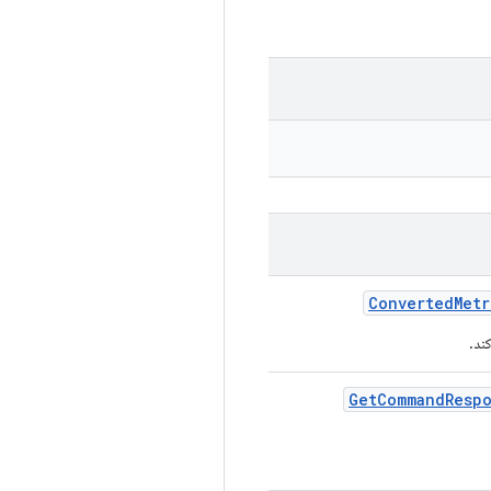
Converted
Metr
ند.
Get
Command
Resp