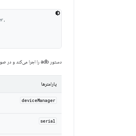
r, 

دستور adb را اجرا می‌کند و در صورت موفقیت، پاسخ را برمی‌گرداند.
پارامترها
device
Manager
serial