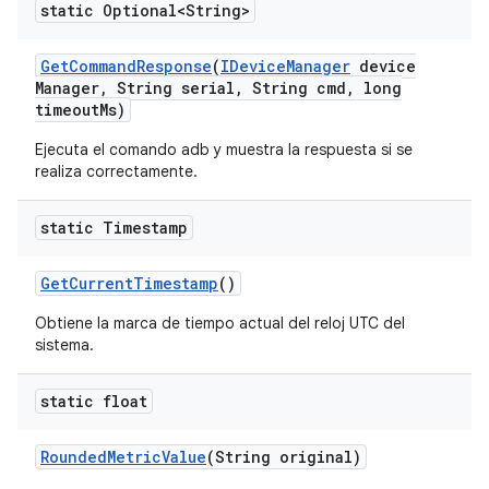
static Optional<String>
Get
Command
Response
(
IDevice
Manager
device
Manager
,
String serial
,
String cmd
,
long
timeout
Ms)
Ejecuta el comando adb y muestra la respuesta si se
realiza correctamente.
static Timestamp
Get
Current
Timestamp
()
Obtiene la marca de tiempo actual del reloj UTC del
sistema.
static float
Rounded
Metric
Value
(String original)