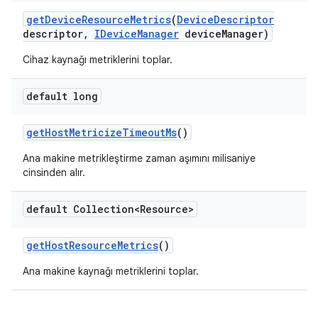
get
Device
Resource
Metrics
(
Device
Descriptor
descriptor
,
IDevice
Manager
device
Manager)
Cihaz kaynağı metriklerini toplar.
default long
get
Host
Metricize
Timeout
Ms
()
Ana makine metrikleştirme zaman aşımını milisaniye
cinsinden alır.
default Collection<Resource>
get
Host
Resource
Metrics
()
Ana makine kaynağı metriklerini toplar.