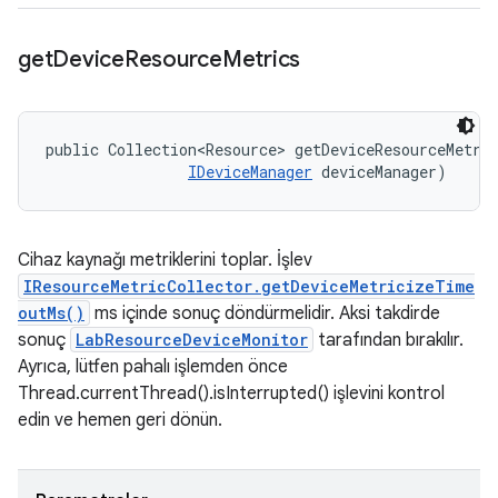
get
Device
Resource
Metrics
public Collection<Resource> getDeviceResourceMetri
IDeviceManager
 deviceManager)
Cihaz kaynağı metriklerini toplar. İşlev
IResourceMetricCollector.getDeviceMetricizeTime
outMs()
ms içinde sonuç döndürmelidir. Aksi takdirde
sonuç
LabResourceDeviceMonitor
tarafından bırakılır.
Ayrıca, lütfen pahalı işlemden önce
Thread.currentThread().isInterrupted() işlevini kontrol
edin ve hemen geri dönün.