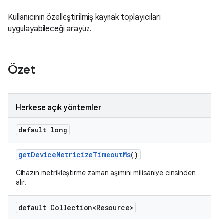
Kullanıcının özelleştirilmiş kaynak toplayıcıları
uygulayabileceği arayüz.
Özet
Herkese açık yöntemler
default long
get
Device
Metricize
Timeout
Ms
()
Cihazın metrikleştirme zaman aşımını milisaniye cinsinden
alır.
default Collection<Resource>