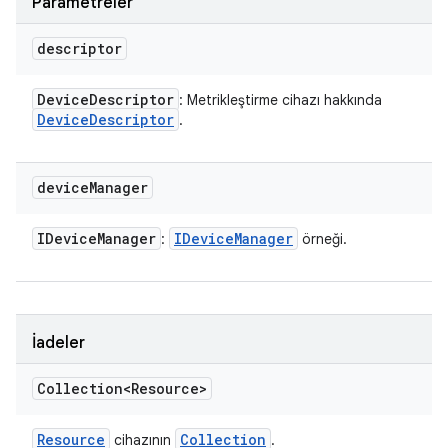
Parametreler
descriptor
Device
Descriptor
: Metrikleştirme cihazı hakkında
Device
Descriptor
.
device
Manager
IDevice
Manager
IDevice
Manager
:
örneği.
İadeler
Collection<Resource>
Resource
Collection
cihazının
.