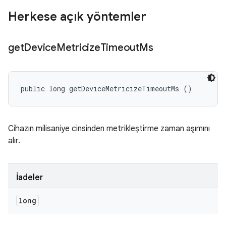
Herkese açık yöntemler
get
Device
Metricize
Timeout
Ms
public long getDeviceMetricizeTimeoutMs ()
Cihazın milisaniye cinsinden metrikleştirme zaman aşımını
alır.
İadeler
long