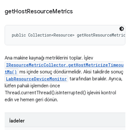
get
Host
Resource
Metrics
public Collection<Resource> getHostResourceMetrics
Ana makine kaynağı metriklerini toplar. İşlev
IResourceMetricCollector.getHostMetricizeTimeou
tMs()
ms içinde sonuç döndürmelidir. Aksi takdirde sonuç
LabResourceDeviceMonitor
tarafından bırakılır. Ayrıca,
lütfen pahalı işlemden önce
Thread.currentThread().isInterrupted() işlevini kontrol
edin ve hemen geri dönün.
İadeler