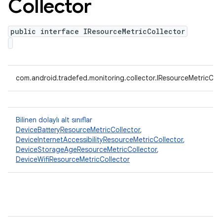
Collector
public interface IResourceMetricCollector
com.android.tradefed.monitoring.collector.IResourceMetricCol
Bilinen dolaylı alt sınıflar
DeviceBatteryResourceMetricCollector
,
DeviceInternetAccessibilityResourceMetricCollector
,
DeviceStorageAgeResourceMetricCollector
,
DeviceWifiResourceMetricCollector