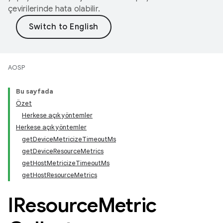
çevirilerinde hata olabilir.
AOSP
Bu sayfada
Özet
Herkese açık yöntemler
Herkese açık yöntemler
getDeviceMetricizeTimeoutMs
getDeviceResourceMetrics
getHostMetricizeTimeoutMs
getHostResourceMetrics
IResource
Metric