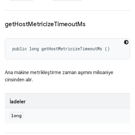
get
Host
Metricize
Timeout
Ms
public long getHostMetricizeTimeoutMs ()
Ana makine metrikleştirme zaman aşımını milisaniye
cinsinden alır.
İadeler
long