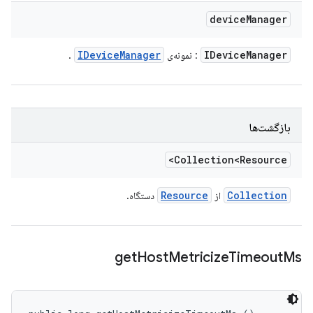
device
Manager
IDevice
Manager
IDevice
Manager
: نمونه‌ی
.
بازگشت‌ها
Collection<Resource>
Resource
Collection
از
دستگاه.
get
Host
Metricize
Timeout
Ms