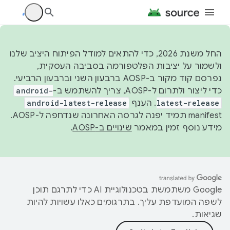
החל משנת 2026, כדי להתאים למודל הפיתוח היציב שלנו
ולשמור על יציבות הפלטפורמה בסביבה העסקית,
נפרסם קוד מקור ב-AOSP ברבעון השני וברבעון הרביעי.
כדי ליצור ולתרום ל-AOSP, צריך להשתמש ב-
android-
latest-release
. הענף
android-latest-release
manifest תמיד יפנה לגרסה האחרונה שנדחפה ל-AOSP.
מידע נוסף זמין במאמר
שינויים ב-AOSP
.
‫Google משתמשת בטכנולוגיית AI כדי לתרגם תוכן
לשפה המועדפת עליך. בתרגומים כאלו עשויות להיות
שגיאות.