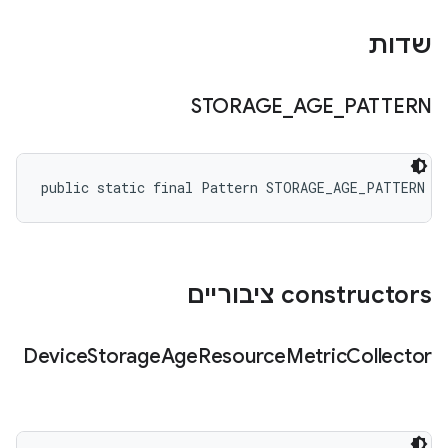
שדות
STORAGE
_
AGE
_
PATTERN
public static final Pattern STORAGE_AGE_PATTERN
‫constructors ציבוריים
Device
Storage
Age
Resource
Metric
Collector