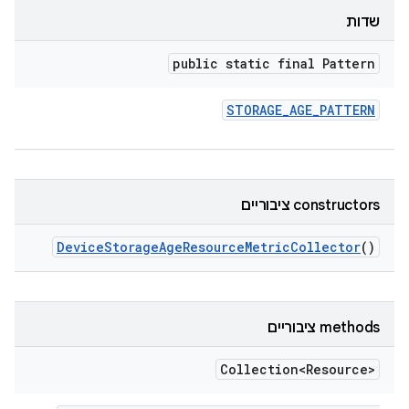
שדות
public static final Pattern
STORAGE
_
AGE
_
PATTERN
‫constructors ציבוריים
Device
Storage
Age
Resource
Metric
Collector
()
‫methods ציבוריים
Collection<Resource>