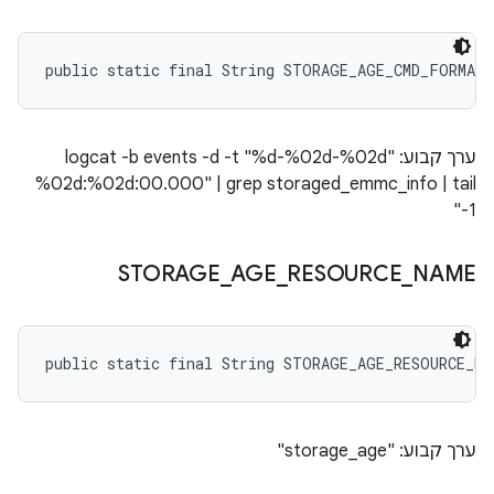
public static final String STORAGE_AGE_CMD_FORMAT
ערך קבוע: "logcat -b events -d -t "%d-%02d-%02d
%02d:%02d:00.000" | grep storaged_emmc_info | tail
-1"
STORAGE
_
AGE
_
RESOURCE
_
NAME
public static final String STORAGE_AGE_RESOURCE_NA
ערך קבוע: "storage_age"