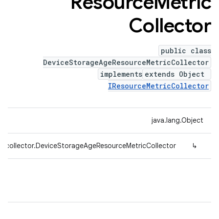
Resource
Metric
Collector
public class
DeviceStorageAgeResourceMetricCollector
implements
extends Object
IResourceMetricCollector
java.lang.Object
g.collector.DeviceStorageAgeResourceMetricCollector
↳