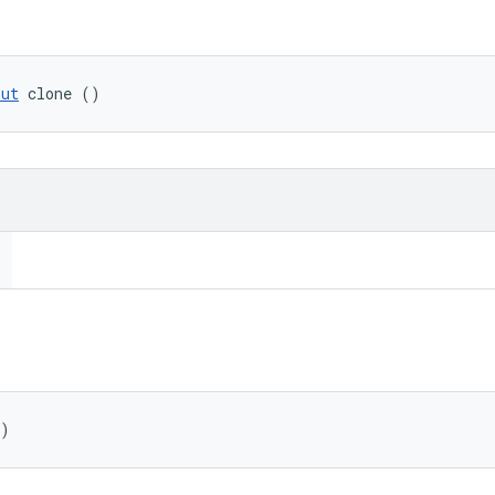
put
 clone ()
()