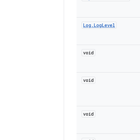
Log
.
Log
Level
void
void
void