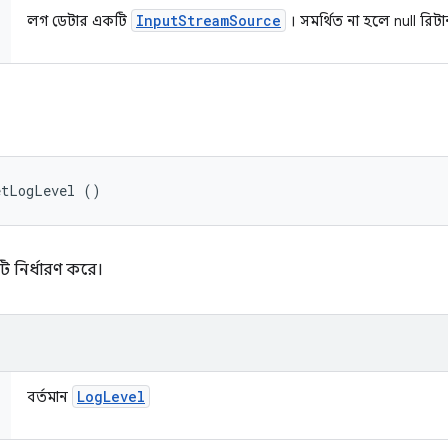
Input
Stream
Source
লগ ডেটার একটি
। সমর্থিত না হলে null রিটা
etLogLevel ()
রটি নির্ধারণ করে।
Log
Level
বর্তমান