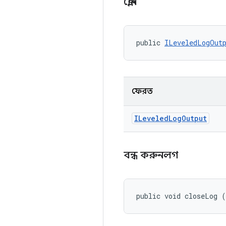
ক্লোন
public 
ILeveledLogOut
ফেরত
ILeveled
Log
Output
বন্ধ করুনলগ
public void closeLog 