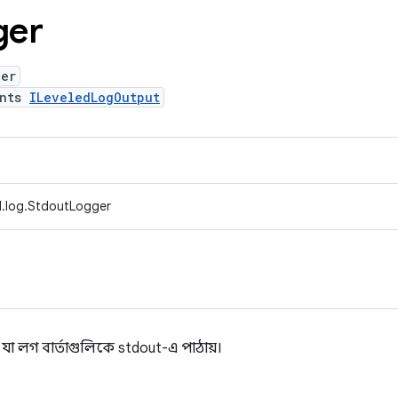
ger
ger
ents
ILeveledLogOutput
d.log.StdoutLogger
যা লগ বার্তাগুলিকে stdout-এ পাঠায়।