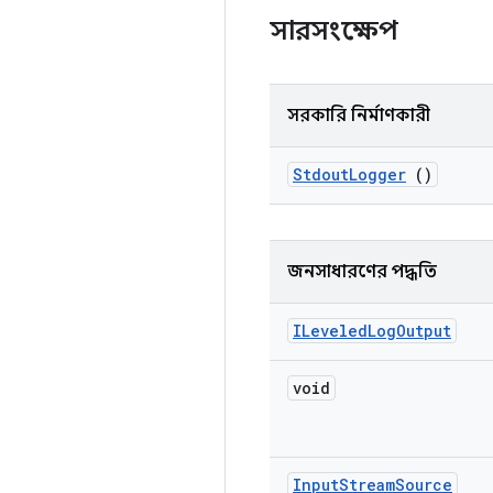
সারসংক্ষেপ
সরকারি নির্মাণকারী
Stdout
Logger
()
জনসাধারণের পদ্ধতি
ILeveled
Log
Output
void
Input
Stream
Source