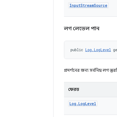
Input
Stream
Source
লগ লেভেল পান
public 
Log.LogLevel
 g
প্রদর্শনের জন্য সর্বনিম্ন লগ স্ত
ফেরত
Log
.
Log
Level