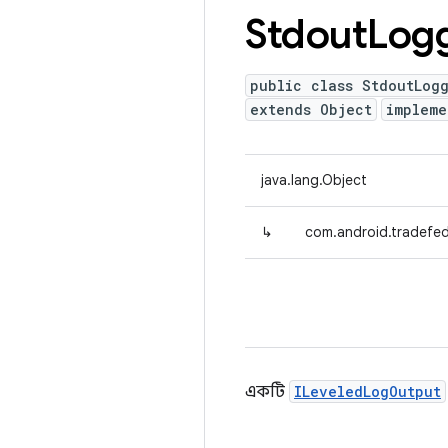
Stdout
Log
public class StdoutLog
extends Object
implem
java.lang.Object
↳
com.android.tradefe
একটি
ILeveledLogOutput