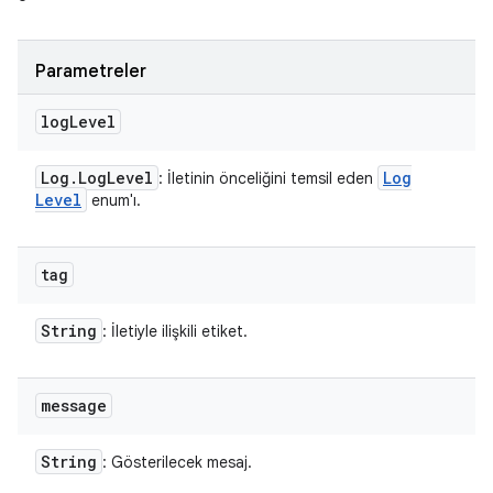
Parametreler
log
Level
Log
.
Log
Level
Log
: İletinin önceliğini temsil eden
Level
enum'ı.
tag
String
: İletiyle ilişkili etiket.
message
String
: Gösterilecek mesaj.