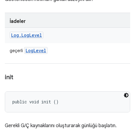
İadeler
Log
.
Log
Level
Log
Level
geçerli
init
public void init ()
Gerekli G/Ç kaynaklarını oluşturarak günlüğü başlatın.