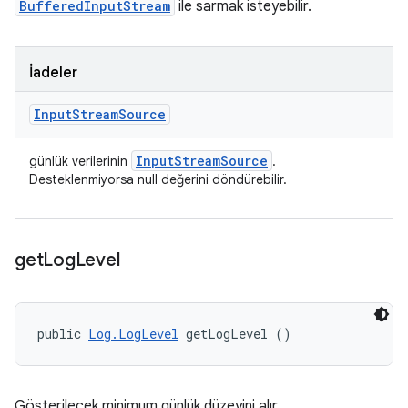
BufferedInputStream
ile sarmak isteyebilir.
İadeler
Input
Stream
Source
Input
Stream
Source
günlük verilerinin
.
Desteklenmiyorsa null değerini döndürebilir.
get
Log
Level
public 
Log.LogLevel
 getLogLevel ()
Gösterilecek minimum günlük düzeyini alır.