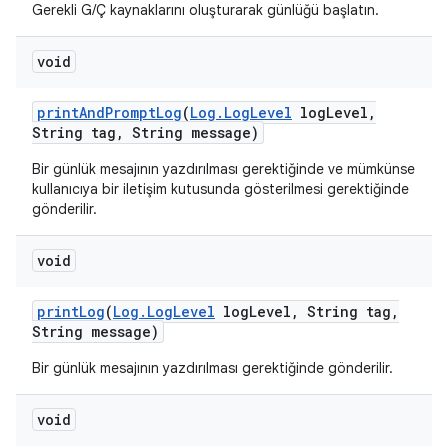
Gerekli G/Ç kaynaklarını oluşturarak günlüğü başlatın.
void
print
And
Prompt
Log
(
Log
.
Log
Level
log
Level
,
String tag
,
String message)
Bir günlük mesajının yazdırılması gerektiğinde ve mümkünse
kullanıcıya bir iletişim kutusunda gösterilmesi gerektiğinde
gönderilir.
void
print
Log
(
Log
.
Log
Level
log
Level
,
String tag
,
String message)
Bir günlük mesajının yazdırılması gerektiğinde gönderilir.
void