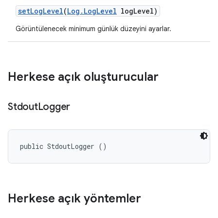
set
Log
Level
(
Log
.
Log
Level
log
Level)
Görüntülenecek minimum günlük düzeyini ayarlar.
Herkese açık oluşturucular
Stdout
Logger
public StdoutLogger ()
Herkese açık yöntemler