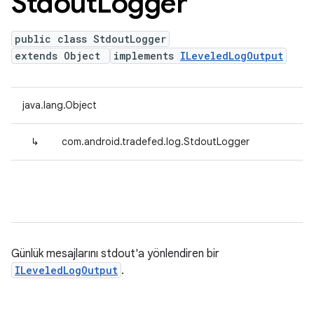
Stdout
Logger
public class StdoutLogger
extends Object
implements
ILeveledLogOutput
java.lang.Object
↳
com.android.tradefed.log.StdoutLogger
Günlük mesajlarını stdout'a yönlendiren bir
ILeveledLogOutput
.