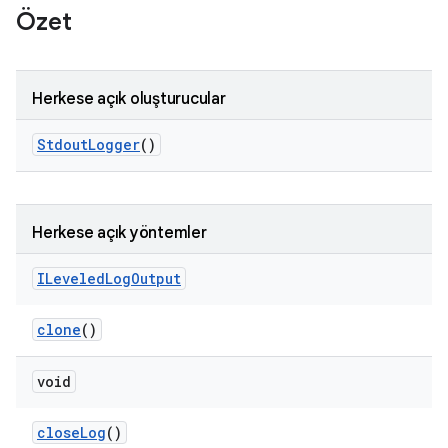
Özet
Herkese açık oluşturucular
Stdout
Logger
()
Herkese açık yöntemler
ILeveled
Log
Output
clone
()
void
close
Log
()