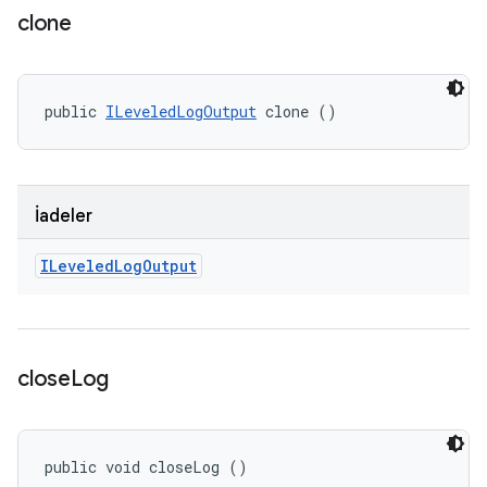
clone
public 
ILeveledLogOutput
 clone ()
İadeler
ILeveled
Log
Output
close
Log
public void closeLog ()