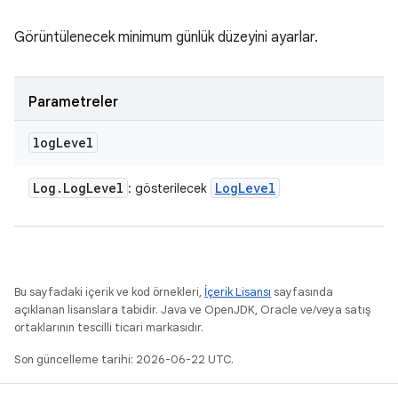
Görüntülenecek minimum günlük düzeyini ayarlar.
Parametreler
log
Level
Log
.
Log
Level
Log
Level
: gösterilecek
Bu sayfadaki içerik ve kod örnekleri,
İçerik Lisansı
sayfasında
açıklanan lisanslara tabidir. Java ve OpenJDK, Oracle ve/veya satış
ortaklarının tescilli ticari markasıdır.
Son güncelleme tarihi: 2026-06-22 UTC.