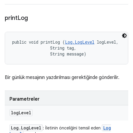
print
Log
public void printLog (
Log.LogLevel
 logLevel, 

                String tag, 

                String message)
Bir günlük mesajının yazdırılması gerektiğinde gönderilir.
Parametreler
log
Level
Log
.
Log
Level
Log
: İletinin önceliğini temsil eden