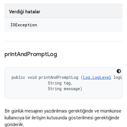
Verdiği hatalar
IOException
print
And
Prompt
Log
public void printAndPromptLog (
Log.LogLevel
 logLev
                String tag, 

                String message)
Bir günlük mesajının yazdırılması gerektiğinde ve mümkünse
kullanıcıya bir iletişim kutusunda gösterilmesi gerektiğinde
gönderilir.