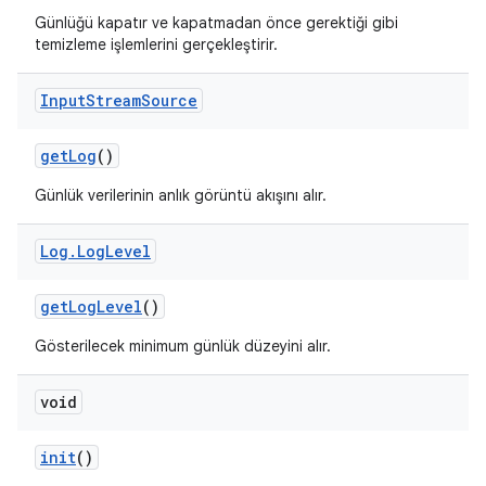
Günlüğü kapatır ve kapatmadan önce gerektiği gibi
temizleme işlemlerini gerçekleştirir.
Input
Stream
Source
get
Log
()
Günlük verilerinin anlık görüntü akışını alır.
Log
.
Log
Level
get
Log
Level
()
Gösterilecek minimum günlük düzeyini alır.
void
init
()