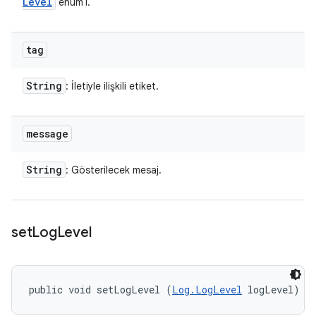
Level
enum'ı.
tag
String
: İletiyle ilişkili etiket.
message
String
: Gösterilecek mesaj.
set
Log
Level
public void setLogLevel (
Log.LogLevel
 logLevel)