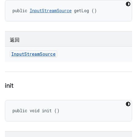
public 
InputStreamSource
 getLog ()
返回
Input
Stream
Source
init
public void init ()