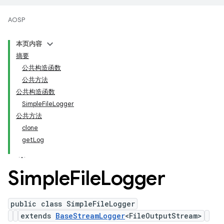
AOSP
本页内容
摘要
公共构造函数
公共方法
公共构造函数
SimpleFileLogger
公共方法
clone
getLog
Simple
File
Logger
public class SimpleFileLogger
extends
BaseStreamLogger
<FileOutputStream>