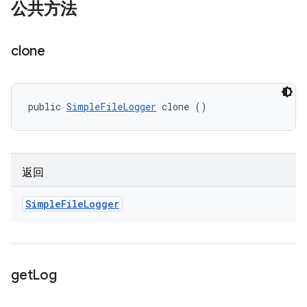
公共方法
clone
public 
SimpleFileLogger
 clone ()
返回
Simple
File
Logger
get
Log