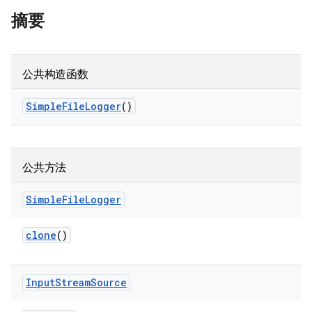
摘要
公共构造函数
Simple
File
Logger
()
公共方法
Simple
File
Logger
clone
()
Input
Stream
Source