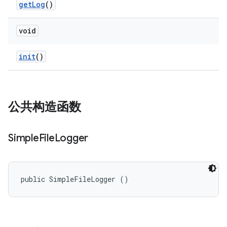
get
Log
()
void
init
()
公共构造函数
Simple
File
Logger
public SimpleFileLogger ()