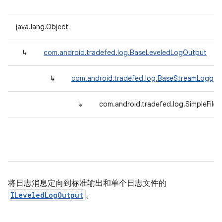
java.lang.Object
↳
com.android.tradefed.log.BaseLeveledLogOutput
↳
com.android.tradefed.log.BaseStreamLogger
↳
com.android.tradefed.log.SimpleFile
将日志消息定向到标准输出和单个日志文件的
ILeveledLogOutput
。