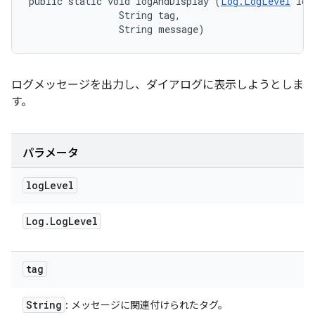
public static void logAndDisplay (
Log.LogLevel
 log
                String tag, 

                String message)
ログメッセージを出力し、ダイアログに表示しようとしま
す。
パラメータ
log
Level
Log
.
Log
Level
tag
String
: メッセージに関連付けられたタグ。