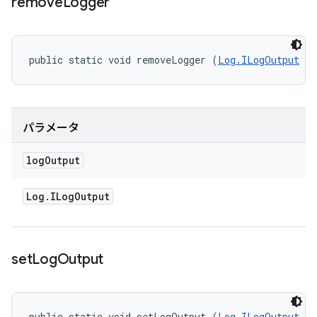
remove
Logger
public static void removeLogger (
Log.ILogOutput
 lo
パラメータ
log
Output
Log
.
ILog
Output
set
Log
Output
public static void setLogOutput (
Log.ILogOutput
 lo