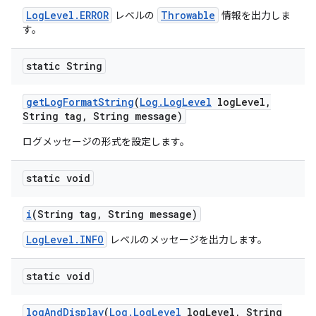
LogLevel.ERROR
Throwable
レベルの
情報を出力しま
す。
static String
get
Log
Format
String
(
Log
.
Log
Level
log
Level
,
String tag
,
String message)
ログメッセージの形式を設定します。
static void
i
(String tag
,
String message)
LogLevel.INFO
レベルのメッセージを出力します。
static void
log
And
Display
(
Log
.
Log
Level
log
Level
,
String