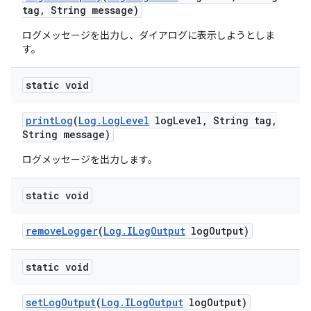
tag
,
String message)
ログメッセージを出力し、ダイアログに表示しようとしま
す。
static void
print
Log
(
Log
.
Log
Level
log
Level
,
String tag
,
String message)
ログメッセージを出力します。
static void
remove
Logger
(
Log
.
ILog
Output
log
Output)
static void
set
Log
Output
(
Log
.
ILog
Output
log
Output)