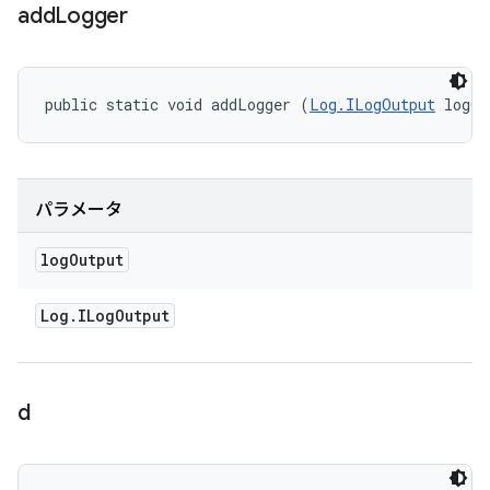
add
Logger
public static void addLogger (
Log.ILogOutput
 logOu
パラメータ
log
Output
Log
.
ILog
Output
d