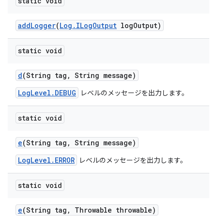
static void
add
Logger
(
Log
.
ILog
Output
log
Output)
static void
d
(String tag
,
String message)
LogLevel.DEBUG
レベルのメッセージを出力します。
static void
e
(String tag
,
String message)
LogLevel.ERROR
レベルのメッセージを出力します。
static void
e
(String tag
,
Throwable throwable)