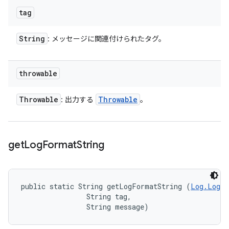
tag
String
: メッセージに関連付けられたタグ。
throwable
Throwable
Throwable
: 出力する
。
get
Log
Format
String
public static String getLogFormatString (
Log.LogLe
                String tag, 

                String message)