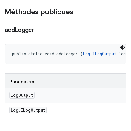
Méthodes publiques
add
Logger
public static void addLogger (
Log.ILogOutput
 logOu
Paramètres
log
Output
Log
.
ILog
Output