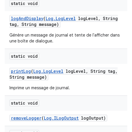
static void
log
And
Display
(
Log
.
Log
Level
log
Level
,
String
tag
,
String message)
Génère un message de journal et tente de l'afficher dans
une boîte de dialogue.
static void
print
Log
(
Log
.
Log
Level
log
Level
,
String tag
,
String message)
Imprime un message de journal.
static void
remove
Logger
(
Log
.
ILog
Output
log
Output)