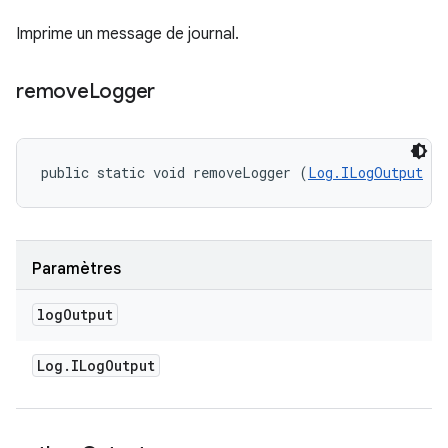
Imprime un message de journal.
remove
Logger
public static void removeLogger (
Log.ILogOutput
 lo
Paramètres
log
Output
Log
.
ILog
Output