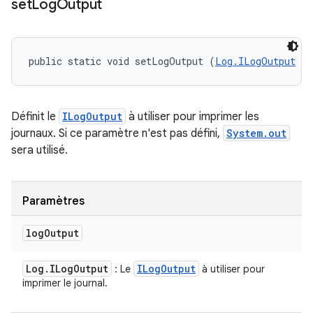
set
Log
Output
public static void setLogOutput (
Log.ILogOutput
 lo
Définit le
ILogOutput
à utiliser pour imprimer les
journaux. Si ce paramètre n'est pas défini,
System.out
sera utilisé.
Paramètres
log
Output
Log
.
ILog
Output
ILog
Output
: Le
à utiliser pour
imprimer le journal.