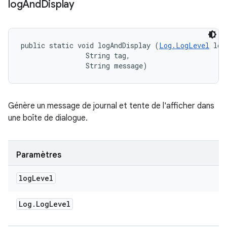
log
And
Display
public static void logAndDisplay (
Log.LogLevel
 log
                String tag, 

                String message)
Génère un message de journal et tente de l'afficher dans
une boîte de dialogue.
Paramètres
log
Level
Log
.
Log
Level