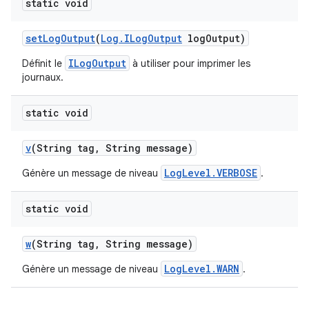
static void
set
Log
Output
(
Log
.
ILog
Output
log
Output)
ILogOutput
Définit le
à utiliser pour imprimer les
journaux.
static void
v
(String tag
,
String message)
LogLevel.VERBOSE
Génère un message de niveau
.
static void
w
(String tag
,
String message)
LogLevel.WARN
Génère un message de niveau
.