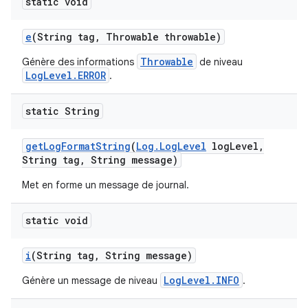
static void
e
(String tag
,
Throwable throwable)
Throwable
Génère des informations
de niveau
LogLevel.ERROR
.
static String
get
Log
Format
String
(
Log
.
Log
Level
log
Level
,
String tag
,
String message)
Met en forme un message de journal.
static void
i
(String tag
,
String message)
LogLevel.INFO
Génère un message de niveau
.