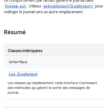
Le comportement par défaut génère le journal dans
System.out
. Utilisez
setLogOutput(ILogOutput)
pour
rediriger le journal vers un autre emplacement.
Résumé
Classes imbriquées
interface
Log
.
ILog
Output
Les classes qui implémentent cette interface fournissent
des méthodes qui gèrent la sortie des messages de
journal.