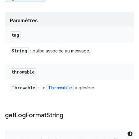
Paramètres
tag
String
: balise associée au message.
throwable
Throwable
Throwable
: Le
à générer.
get
Log
Format
String