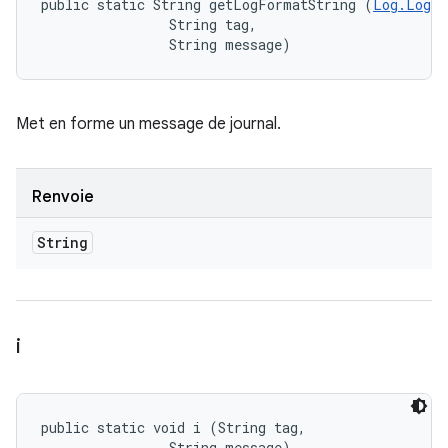
public static String getLogFormatString (
Log.LogLe
                String tag, 

                String message)
Met en forme un message de journal.
Renvoie
String
i
public static void i (String tag, 

                String message)