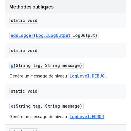
Méthodes publiques
static void
add
Logger
(
Log
.
ILog
Output
log
Output)
static void
d
(String tag
,
String message)
LogLevel.DEBUG
Génère un message de niveau
.
static void
e
(String tag
,
String message)
LogLevel.ERROR
Génère un message de niveau
.