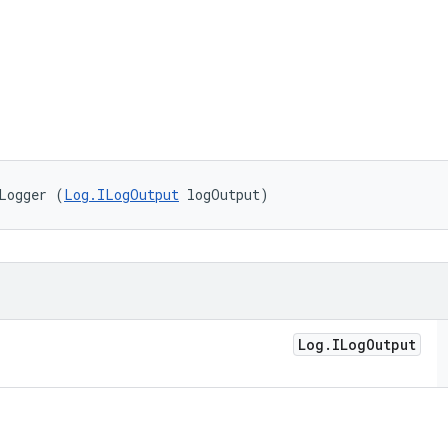
Logger (
Log.ILogOutput
 logOutput)
Log
.
ILog
Output