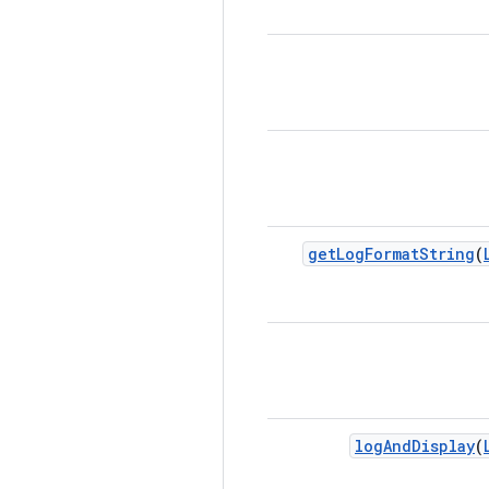
get
Log
Format
String
(
log
And
Display
(