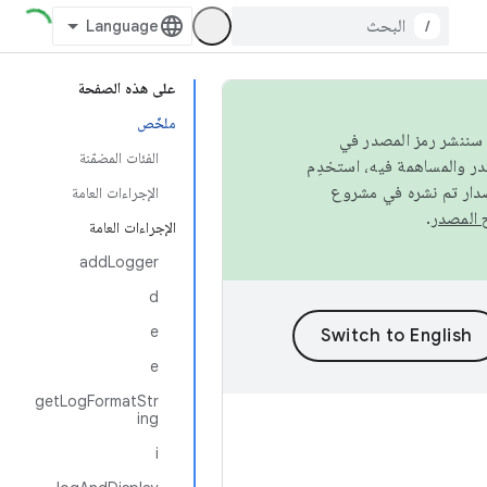
/
على هذه الصفحة
ملخّص
كامل، سننشر رمز المصدر في
الفئات المضمّنة
صدار تم نشره في مشروع
الإجراءات العامة
.
الإجراءات العامة
addLogger
d
e
e
getLogFormatStr
ing
i