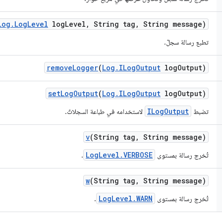
Log
.
Log
Level
log
Level
,
String tag
,
String message)
تطبع رسالة سجلّ.
remove
Logger
(
Log
.
ILog
Output
log
Output)
set
Log
Output
(
Log
.
ILog
Output
log
Output)
ILogOutput
تضبط
لاستخدامه في طباعة السجلاتّ.
v
(String tag
,
String message)
LogLevel.VERBOSE
تُخرج رسالة بمستوى
.
w
(String tag
,
String message)
LogLevel.WARN
تُخرج رسالة بمستوى
.