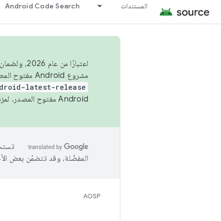
المستندات
Android Code Search
اعتبارًا من
مشروع Android مفتوح المصدر (AOSP) في الربعَين الثاني والرابع. لبناء مشروع Android مفتوح المصدر والمساهمة فيه، استخدِم
droid-latest-release
Android مفتوح المصدر. لمزيد من المعلومات، يُرجى الاطّلاع على
المفضّلة، وقد تتضمّن بعض الأ
AOSP