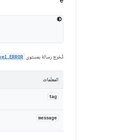
e
تُخرج رسالة بمستوى
vel.ERROR
المعلَمات
tag
message