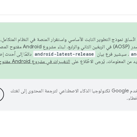
 عام 2026، ولضمان اتّساق نموذج التطوير الثابت الأساسي واستقرار المنصة في النظام المت
an
. سيشير فرع بيان
android-latest-release
دائمًا إلى أحدث إ
التغييرات في مشروع Android مفتوح المصدر
تستخدم Google تكنولوجيا الذكاء الاصطناعي لترجمة المحتوى إلى لغتك
خطاء.