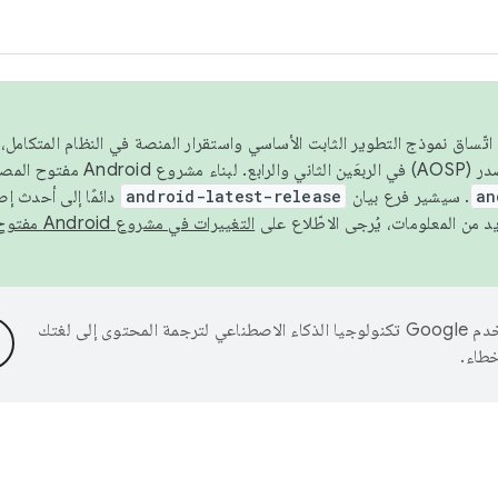
 عام 2026، ولضمان اتّساق نموذج التطوير الثابت الأساسي واستقرار المنصة في النظام المت
an
. سيشير فرع بيان
android-latest-release
دائمًا إلى أحدث إ
التغييرات في مشروع Android مفتوح المصدر
تستخدم Google تكنولوجيا الذكاء الاصطناعي لترجمة المحتوى إلى لغتك
خطاء.