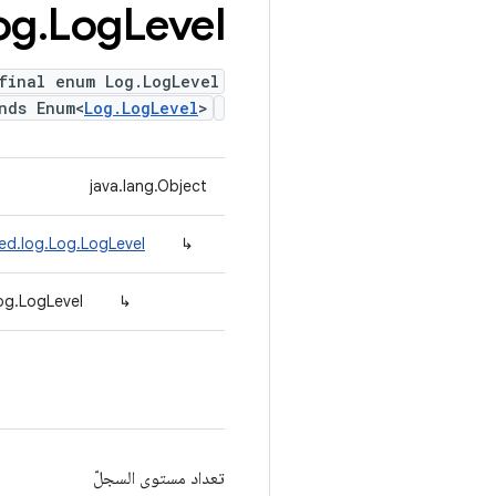
og
.
Log
Level
final enum Log.LogLevel
nds Enum<
Log.LogLevel
>
java.lang.Object
ed.log.Log.LogLevel
↳
og.LogLevel
↳
تعداد مستوى السجلّ