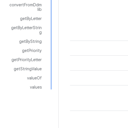
convertFromDdm
lib
getByLetter
getByLetterStrin
g
getByString
getPriority
getPriorityLetter
getStringValue
valueOf
values