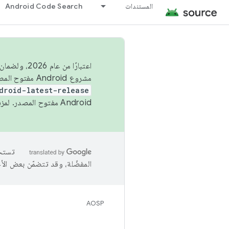
المستندات
Android Code Search
اعتبارًا من
مشروع Android مفتوح المصدر (AOSP) في الربعَين الثاني والرابع. لبناء مشروع Android مفتوح المصدر والمساهمة فيه، استخدِم
droid-latest-release
Android مفتوح المصدر. لمزيد من المعلومات، يُرجى الاطّلاع على
المفضّلة، وقد تتضمّن بعض الأ
AOSP