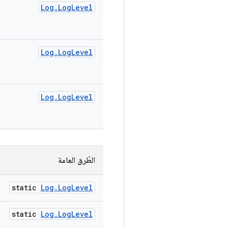
Log
.
Log
Level
Log
.
Log
Level
Log
.
Log
Level
الطُرق العامة
static
Log
.
Log
Level
static
Log
.
Log
Level