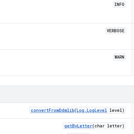
INFO
VERBOSE
WARN
convert
From
Ddmlib
(
Log
.
Log
Level
level)
get
By
Letter
(char letter)