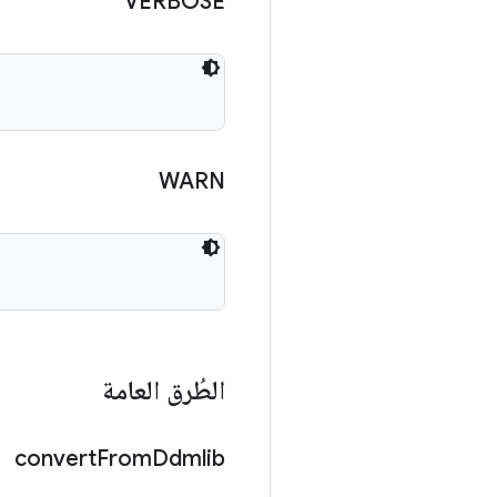
VERBOSE
WARN
الطُرق العامة
convert
From
Ddmlib