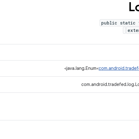
L
public static 
exte
>
java.lang.Enum<
com.android.tradef
com.android.tradefed.log.L