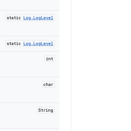
static
Log
.
Log
Level
static
Log
.
Log
Level
int
char
String