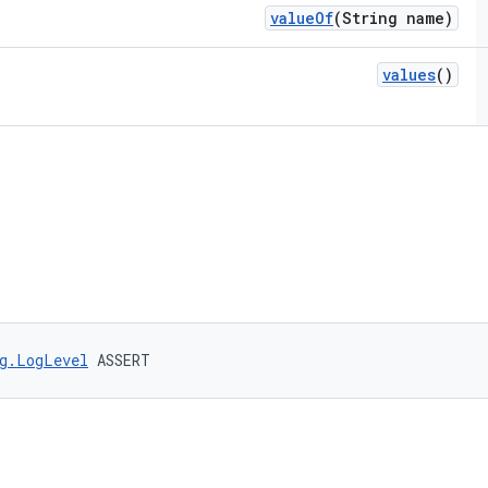
value
Of
(String name)
values
()
g.LogLevel
 ASSERT