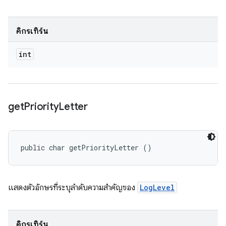
คิกรีเทิร์น
int
get
Priority
Letter
public char getPriorityLetter ()
แสดงตัวอักษรที่ระบุลำดับความสำคัญของ
LogLevel
คิกรีเทิร์น