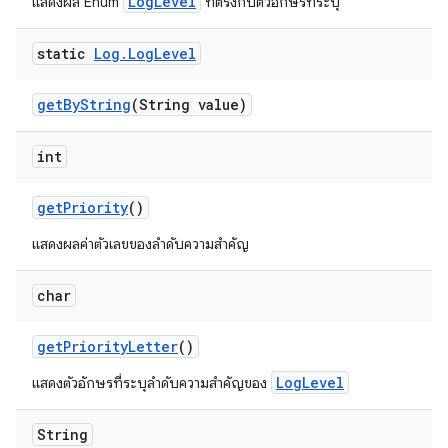
LogLevel
แสดงผล Enum
ที่ตรงกับตัวอักษรที่ระบุ
static
Log
.
Log
Level
get
By
String
(String value)
int
get
Priority
()
แสดงผลค่าตัวเลขของลำดับความสำคัญ
char
get
Priority
Letter
()
LogLevel
แสดงตัวอักษรที่ระบุลำดับความสำคัญของ
String