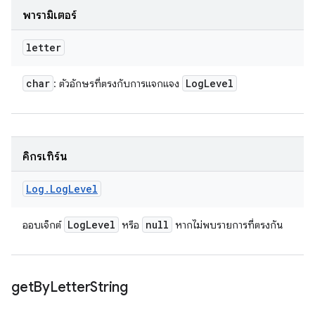
พารามิเตอร์
letter
char
Log
Level
: ตัวอักษรที่ตรงกับการแจกแจง
คิกรีเทิร์น
Log
.
Log
Level
Log
Level
null
ออบเจ็กต์
หรือ
หากไม่พบรายการที่ตรงกัน
get
By
Letter
String