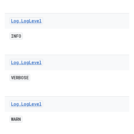
Log
.
Log
Level
INFO
Log
.
Log
Level
VERBOSE
Log
.
Log
Level
WARN