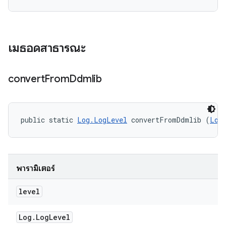
เมธอดสาธารณะ
convert
From
Ddmlib
public static 
Log.LogLevel
 convertFromDdmlib (
Log
พารามิเตอร์
level
Log
.
Log
Level