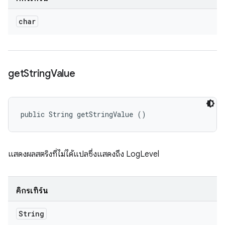
char
get
String
Value
public String getStringValue ()
แสดงผลสตริงที่ไม่ได้แปลซึ่งแสดงถึง LogLevel
คิกรีเทิร์น
String