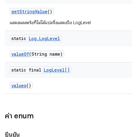
get
String
Value
()
แสดงผลสตริงที่ไม่ได้แปลซึ่งแสดงถึง LogLevel
static
Log
.
Log
Level
value
Of
(String name)
static final
Log
Level[]
values
()
ค่า enum
ยืนยัน