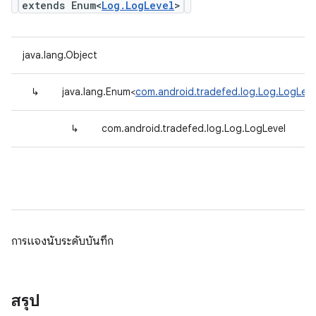
extends Enum<
Log.LogLevel
>
java.lang.Object
↳
java.lang.Enum<
com.android.tradefed.log.Log.LogLeve
↳
com.android.tradefed.log.Log.LogLevel
การแจงนับระดับบันทึก
สรุป