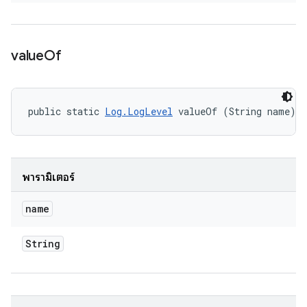
value
Of
public static 
Log.LogLevel
 valueOf (String name)
พารามิเตอร์
name
String