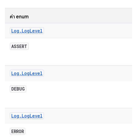
ค่า enum
Log
.
Log
Level
ASSERT
Log
.
Log
Level
DEBUG
Log
.
Log
Level
ERROR