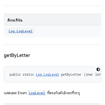
คิกรีเทิร์น
Log
.
Log
Level
get
By
Letter
public static 
Log.LogLevel
 getByLetter (char lette
แสดงผล Enum
LogLevel
ที่ตรงกับตัวอักษรที่ระบุ