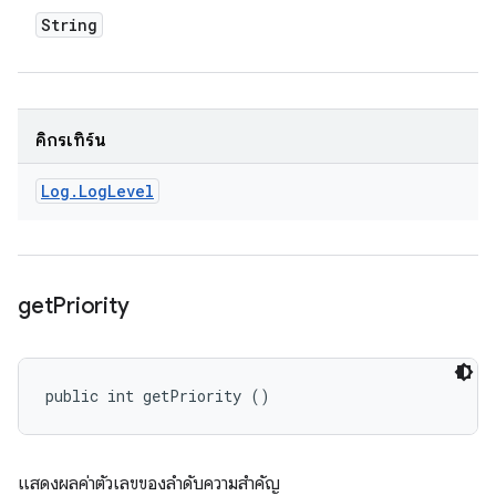
String
คิกรีเทิร์น
Log
.
Log
Level
get
Priority
public int getPriority ()
แสดงผลค่าตัวเลขของลำดับความสำคัญ