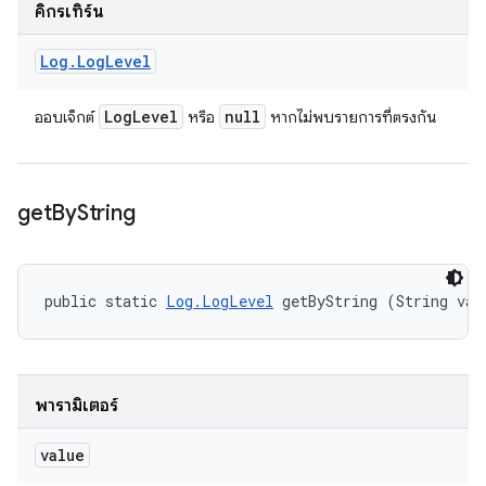
คิกรีเทิร์น
Log
.
Log
Level
Log
Level
null
ออบเจ็กต์
หรือ
หากไม่พบรายการที่ตรงกัน
get
By
String
public static 
Log.LogLevel
 getByString (String val
พารามิเตอร์
value