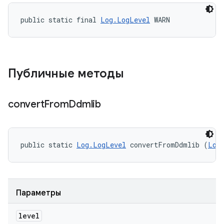
public static final 
Log.LogLevel
 WARN
Публичные методы
convert
From
Ddmlib
public static 
Log.LogLevel
 convertFromDdmlib (
Log
Параметры
level