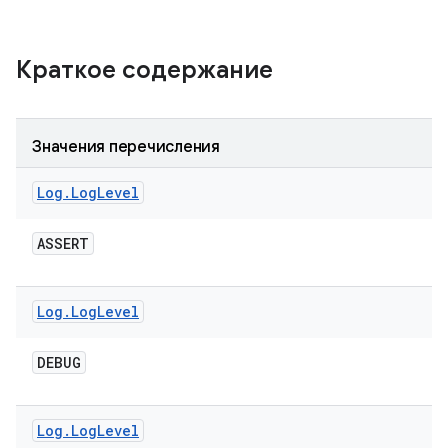
Краткое содержание
Значения перечисления
Log
.
Log
Level
ASSERT
Log
.
Log
Level
DEBUG
Log
.
Log
Level