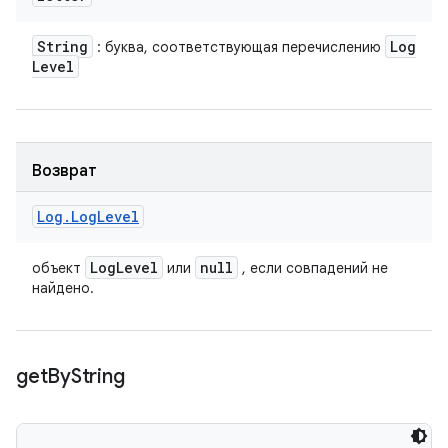
String
Log
: буква, соответствующая перечислению
Level
Возврат
Log
.
Log
Level
Log
Level
null
объект
или
, если совпадений не
найдено.
get
By
String