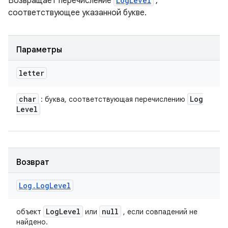
Возвращает перечисление
LogLevel
,
соответствующее указанной букве.
Параметры
letter
char
Log
: буква, соответствующая перечислению
Level
Возврат
Log
.
Log
Level
Log
Level
null
объект
или
, если совпадений не
найдено.