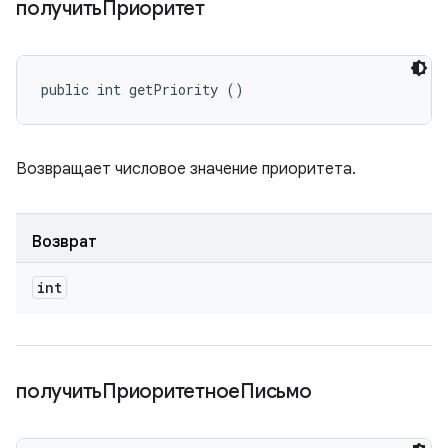
получитьПриоритет
public int getPriority ()
Возвращает числовое значение приоритета.
Возврат
int
получитьПриоритетноеПисьмо