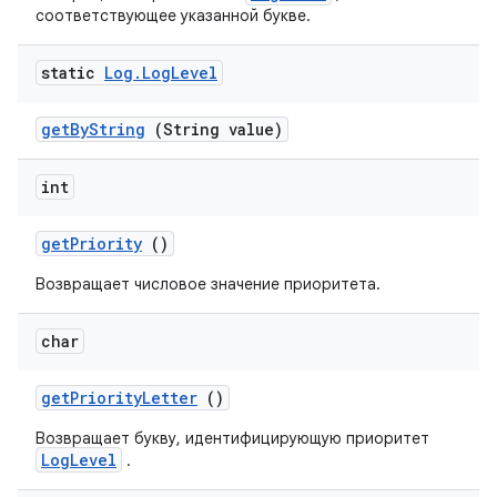
соответствующее указанной букве.
static
Log
.
Log
Level
get
By
String
(String value)
int
get
Priority
()
Возвращает числовое значение приоритета.
char
get
Priority
Letter
()
Возвращает букву, идентифицирующую приоритет
LogLevel
.