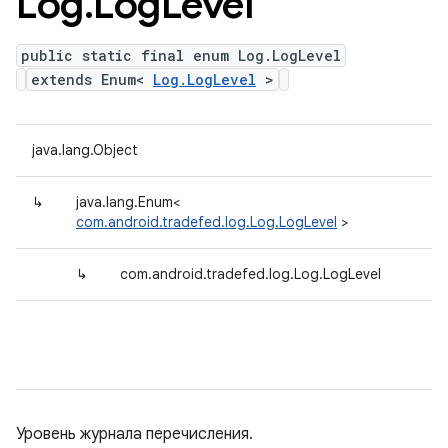
Log
.
Log
Level
public static final enum Log.LogLevel
extends Enum<
Log.LogLevel
>
java.lang.Object
↳
java.lang.Enum<
com.android.tradefed.log.Log.LogLevel
>
↳
com.android.tradefed.log.Log.LogLevel
Уровень журнала перечисления.