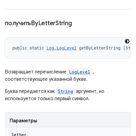
получитьBy
Letter
String
public static 
Log.LogLevel
 getByLetterString (Stri
Возвращает перечисление
LogLevel
,
соответствующее указанной букве.
Буква передается как
String
аргумент, но
используется только первый символ.
Параметры
letter