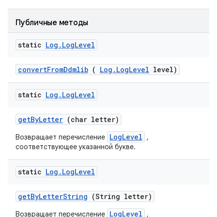
Публичные методы
static
Log
.
Log
Level
convert
From
Ddmlib
(
Log
.
Log
Level
level)
static
Log
.
Log
Level
get
By
Letter
(char letter)
LogLevel
Возвращает перечисление
,
соответствующее указанной букве.
static
Log
.
Log
Level
get
By
Letter
String
(String letter)
LogLevel
Возвращает перечисление
,