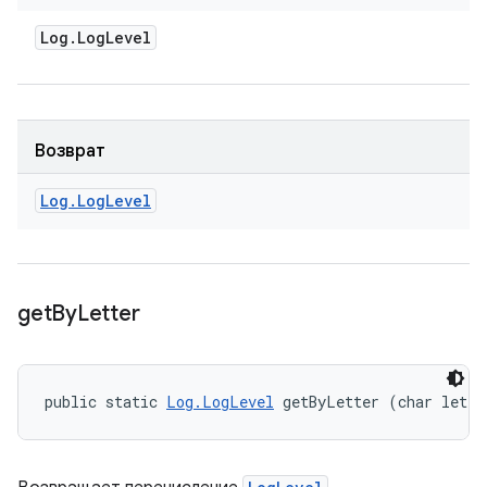
Log
.
Log
Level
Возврат
Log
.
Log
Level
get
By
Letter
public static 
Log.LogLevel
 getByLetter (char lette