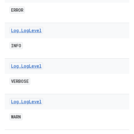
ERROR
Log
.
Log
Level
INFO
Log
.
Log
Level
VERBOSE
Log
.
Log
Level
WARN