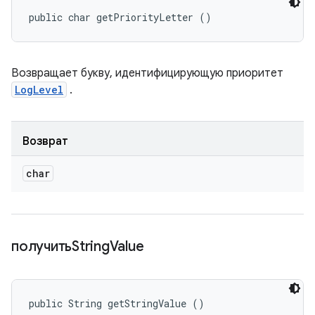
public char getPriorityLetter ()
Возвращает букву, идентифицирующую приоритет
LogLevel
.
Возврат
char
получитьString
Value
public String getStringValue ()