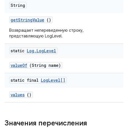
String
get
String
Value
()
Возвращает непереведенную строку,
представляющую LogLevel.
static
Log
.
Log
Level
value
Of
(String name)
static final
Log
Level[]
values
()
Значения перечисления