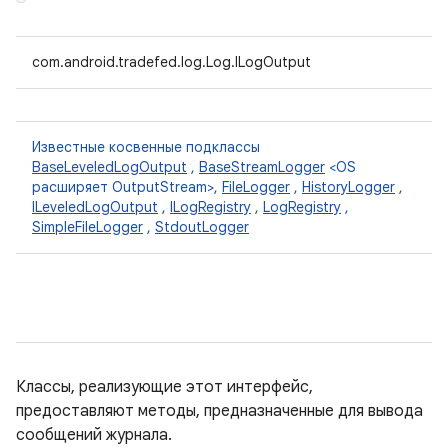
com.android.tradefed.log.Log.ILogOutput
Известные косвенные подклассы
BaseLeveledLogOutput
,
BaseStreamLogger
<OS
расширяет OutputStream>,
FileLogger
,
HistoryLogger
,
ILeveledLogOutput
,
ILogRegistry
,
LogRegistry
,
SimpleFileLogger
,
StdoutLogger
Классы, реализующие этот интерфейс,
предоставляют методы, предназначенные для вывода
сообщений журнала.