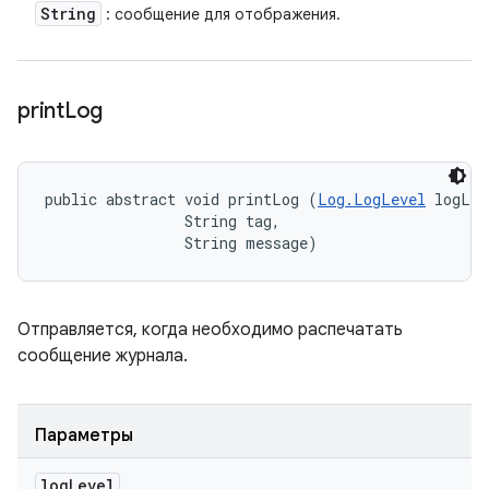
String
: сообщение для отображения.
print
Log
public abstract void printLog (
Log.LogLevel
 logLev
                String tag, 

                String message)
Отправляется, когда необходимо распечатать
сообщение журнала.
Параметры
log
Level