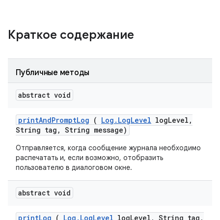
Краткое содержание
Публичные методы
abstract void
print
And
Prompt
Log
(
Log
.
Log
Level
log
Level
,
String tag
,
String message)
Отправляется, когда сообщение журнала необходимо
распечатать и, если возможно, отобразить
пользователю в диалоговом окне.
abstract void
print
Log
(
Log
.
Log
Level
log
Level
,
String tag
,