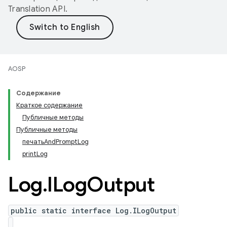
Translation API
.
AOSP
Содержание
Краткое содержание
Публичные методы
Публичные методы
печатьAndPromptLog
printLog
Log
.
ILog
Output
public static interface Log.ILogOutput