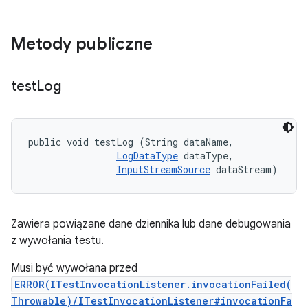
Metody publiczne
test
Log
public void testLog (String dataName, 

LogDataType
 dataType, 

InputStreamSource
 dataStream)
Zawiera powiązane dane dziennika lub dane debugowania
z wywołania testu.
Musi być wywołana przed
ERROR(ITestInvocationListener.invocationFailed(
Throwable)/ITestInvocationListener#invocationFa