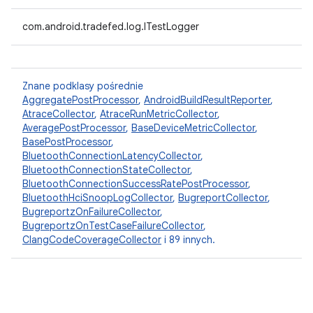
com.android.tradefed.log.ITestLogger
Znane podklasy pośrednie
AggregatePostProcessor
,
AndroidBuildResultReporter
,
AtraceCollector
,
AtraceRunMetricCollector
,
AveragePostProcessor
,
BaseDeviceMetricCollector
,
BasePostProcessor
,
BluetoothConnectionLatencyCollector
,
BluetoothConnectionStateCollector
,
BluetoothConnectionSuccessRatePostProcessor
,
BluetoothHciSnoopLogCollector
,
BugreportCollector
,
BugreportzOnFailureCollector
,
BugreportzOnTestCaseFailureCollector
,
ClangCodeCoverageCollector
i 89 innych.