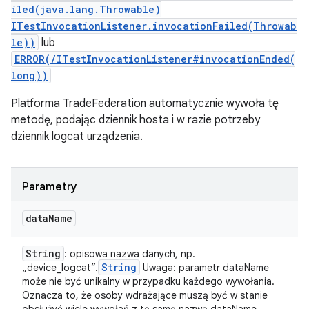
iled(java.lang.Throwable)
ITestInvocationListener.invocationFailed(Throwab
le))
lub
ERROR(/ITestInvocationListener#invocationEnded(
long))
Platforma TradeFederation automatycznie wywoła tę
metodę, podając dziennik hosta i w razie potrzeby
dziennik logcat urządzenia.
Parametry
data
Name
String
: opisowa nazwa danych, np.
String
„device_logcat”.
Uwaga: parametr dataName
może nie być unikalny w przypadku każdego wywołania.
Oznacza to, że osoby wdrażające muszą być w stanie