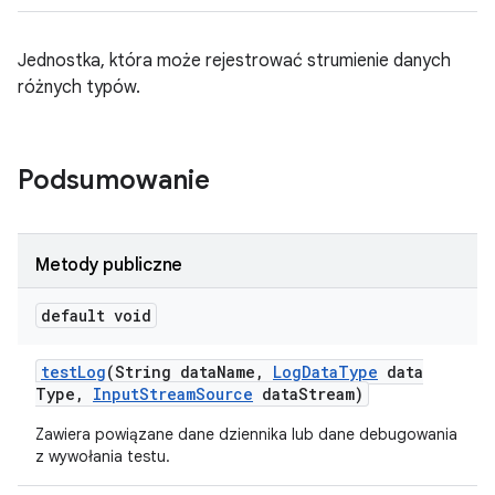
Jednostka, która może rejestrować strumienie danych
różnych typów.
Podsumowanie
Metody publiczne
default void
test
Log
(String data
Name
,
Log
Data
Type
data
Type
,
Input
Stream
Source
data
Stream)
Zawiera powiązane dane dziennika lub dane debugowania
z wywołania testu.