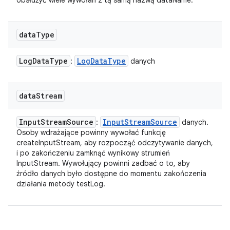
obsłużyć wiele wywołań z tą samą nazwą dataName.
data
Type
Log
Data
Type
Log
Data
Type
:
danych
data
Stream
Input
Stream
Source
Input
Stream
Source
:
danych.
Osoby wdrażające powinny wywołać funkcję
createInputStream, aby rozpocząć odczytywanie danych,
i po zakończeniu zamknąć wynikowy strumień
InputStream. Wywołujący powinni zadbać o to, aby
źródło danych było dostępne do momentu zakończenia
działania metody testLog.