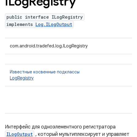
ILog
Registry
public interface ILogRegistry
implements
Log.ILogOutput
com.android.tradefed.log.ILogRegistry
Известные косвенные подклассы
LogRegistry
Интерфейс для одноэлементного регистратора
ILogOutput
, который мультиплексирует и управляет