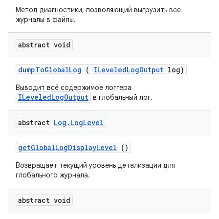
Метод диагностики, позволяющий выгрузить все
журналы в файлы.
abstract void
dump
To
Global
Log
(
ILeveled
Log
Output
log)
Выводит всё содержимое логгера
ILeveledLogOutput
в глобальный лог.
abstract
Log
.
Log
Level
get
Global
Log
Display
Level
()
Возвращает текущий уровень детализации для
глобального журнала.
abstract void