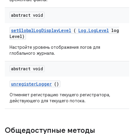
abstract void
set
Global
Log
Display
Level
(
Log
.
Log
Level
log
Level)
Настройте уровень отображения логов для
глобального журнала.
abstract void
unregister
Logger
()
Отменяет регистрацию текущего регистратора,
действующего для текущего потока.
Общедоступные методы