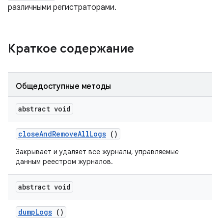
различными регистраторами.
Краткое содержание
Общедоступные методы
abstract void
close
And
Remove
All
Logs
()
Закрывает и удаляет все журналы, управляемые
данным реестром журналов.
abstract void
dump
Logs
()