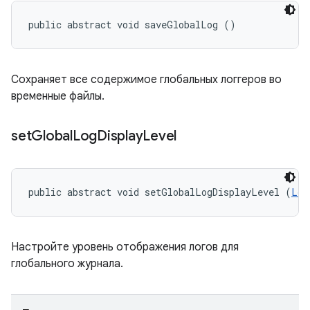
public abstract void saveGlobalLog ()
Сохраняет все содержимое глобальных логгеров во
временные файлы.
set
Global
Log
Display
Level
public abstract void setGlobalLogDisplayLevel (
Log
Настройте уровень отображения логов для
глобального журнала.