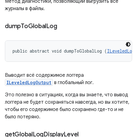
Метод диагностики, позволяющий выгрузить все
журналы в файлы.
dump
To
Global
Log
public abstract void dumpToGlobalLog (
ILeveledLog
Выводит всё содержимое логгера
ILeveledLogOutput
в глобальный лог.
Это полезно в ситуациях, когда вы знаете, что вывод
логгера не будет сохраняться навсегда, но вы хотите,
чтобы его содержимое было сохранено где-то и не
было потеряно.
get
Global
Log
Display
Level