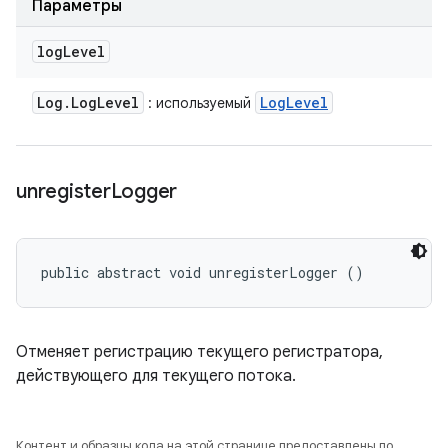
Параметры
log
Level
Log
.
Log
Level
Log
Level
: используемый
unregister
Logger
public abstract void unregisterLogger ()
Отменяет регистрацию текущего регистратора,
действующего для текущего потока.
Контент и образцы кода на этой странице предоставлены по