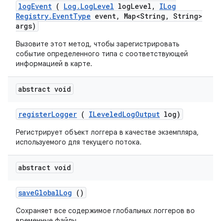
log
Event
(
Log
.
Log
Level
log
Level
,
ILog
Registry
.
Event
Type
event
,
Map<String
,
String>
args)
Вызовите этот метод, чтобы зарегистрировать
событие определенного типа с соответствующей
информацией в карте.
abstract void
register
Logger
(
ILeveled
Log
Output
log)
Регистрирует объект логгера в качестве экземпляра,
используемого для текущего потока.
abstract void
save
Global
Log
()
Сохраняет все содержимое глобальных логгеров во
временные файлы.