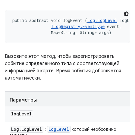
public abstract void logEvent (
Log.LogLevel
 logLev
ILogRegistry.EventType
 event, 

                Map<String, String> args)
Вызовите этот метод, чтобы зарегистрировать
событие определенного типа с соответствующей
информацией в карте. Время события добавляется
автоматически.
Параметры
log
Level
Log
.
Log
Level
Log
Level
:
который необходимо