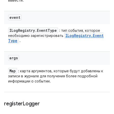
вывести.
event
ILog
Registry
.
Event
Type
: тип события, которое
ILog
Registry
.
Event
необходимо зарегистрировать
Type
.
args
Map
: карта аргументов, которые будут добавлены к
записи в журнале для получения более подробной
информации о событии.
register
Logger