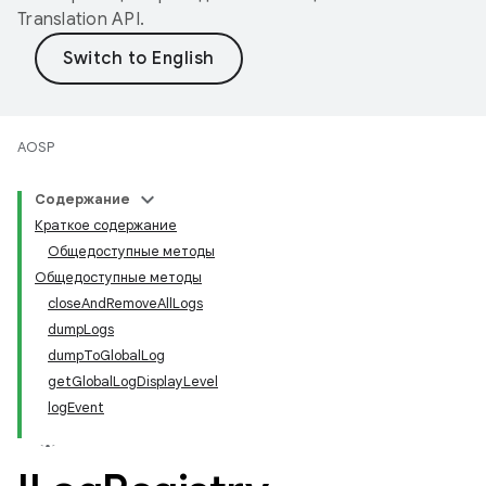
Translation API
.
AOSP
Содержание
Краткое содержание
Общедоступные методы
Общедоступные методы
closeAndRemoveAllLogs
dumpLogs
dumpToGlobalLog
getGlobalLogDisplayLevel
logEvent