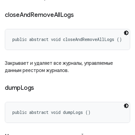
close
And
Remove
All
Logs
public abstract void closeAndRemoveAllLogs ()
Закрывает и удаляет все журналы, управляемые
данным реестром журналов.
dump
Logs
public abstract void dumpLogs ()