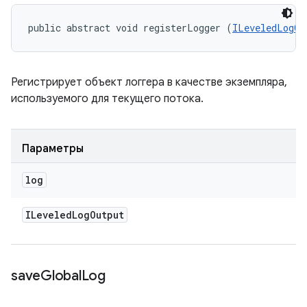
public abstract void registerLogger (
ILeveledLogOu
Регистрирует объект логгера в качестве экземпляра,
используемого для текущего потока.
Параметры
log
ILeveled
Log
Output
save
Global
Log