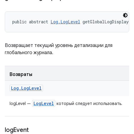
public abstract 
Log.LogLevel
 getGlobalLogDisplayLe
Возвращает текущий уровень детализации для
глобального журнала.
Возвраты
Log
.
Log
Level
Log
Level
logLevel —
который следует использовать.
log
Event