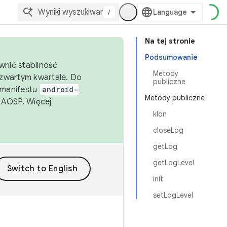
/
Na tej stronie
Podsumowanie
wnić stabilność
Metody
zwartym kwartale. Do
publiczne
 manifestu
android-
Metody publiczne
 AOSP. Więcej
klon
closeLog
getLog
getLogLevel
init
setLogLevel