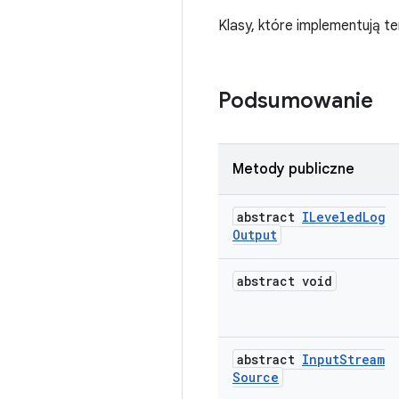
Klasy, które implementują t
Podsumowanie
Metody publiczne
abstract
ILeveled
Log
Output
abstract void
abstract
Input
Stream
Source