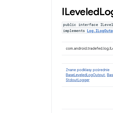
ILeveled
Lo
public interface ILeve
implements
Log.ILogOutp
com.android.tradefed.log.I
Znane podklasy pośrednie
BaseLeveledLogOutput
,
Bas
StdoutLogger