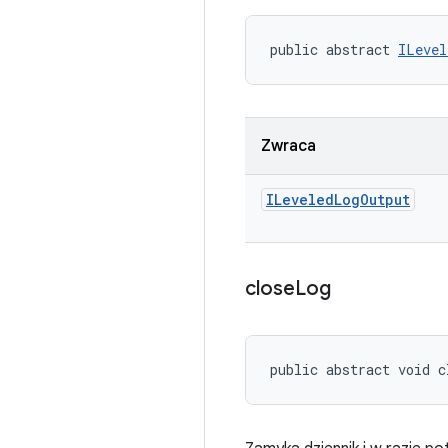
public abstract 
ILevel
Zwraca
ILeveled
Log
Output
close
Log
public abstract void 