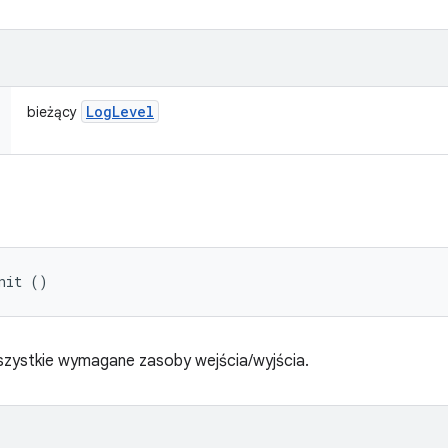
Log
Level
bieżący
nit ()
 wszystkie wymagane zasoby wejścia/wyjścia.