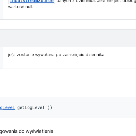
Input
Stream
Source
danych z dziennika. Jeśli nie jest obsł
wartość null.
jeśli zostanie wywołana po zamknięciu dziennika.
gLevel
 getLogLevel ()
gowania do wyświetlenia.