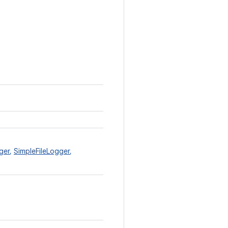
ger
,
SimpleFileLogger
,