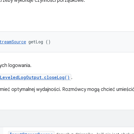
otrzeby wykonuje czynności porządkowe.
treamSource
 getLog ()
ych logowania.
ILeveledLogOutput.closeLog()
.
 mieć optymalnej wydajności. Rozmówcy mogą chcieć umieścić