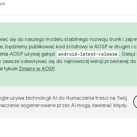
rch
wać się do naszego modelu stabilnego rozwoju trunk i zape
e, będziemy publikować kod źródłowy w AOSP w drugim i c
enia AOSP używaj gałęzi
android-latest-release
. Gałąź
 zawsze odwoływać się do najnowszej wersji przesłanej do
 artykule
Zmiany w AOSP
.
gle używa technologii AI do tłumaczenia treści na Twój
umaczenia wygenerowane przez AI mogą zawierać błędy.