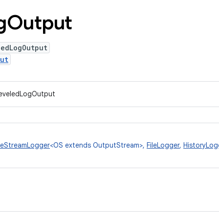
g
Output
ledLogOutput
ut
LeveledLogOutput
eStreamLogger
<OS extends OutputStream>,
FileLogger
,
HistoryLog