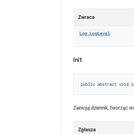
Zwraca
Log
.
Log
Level
init
public abstract void i
Zainicjuj dziennik, tworząc
Zgłasza