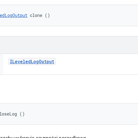
edLogOutput
 clone ()
ILeveled
Log
Output
closeLog ()