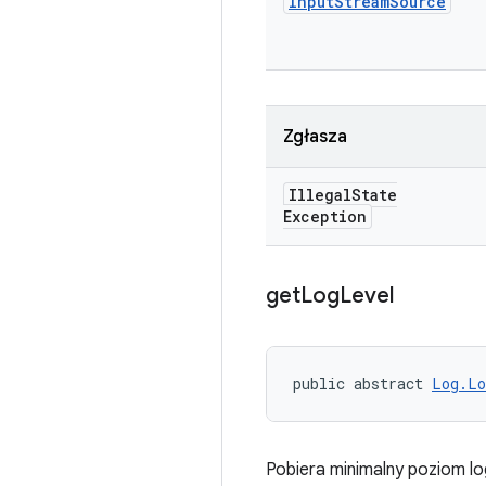
Input
Stream
Source
Zgłasza
Illegal
State
Exception
get
Log
Level
public abstract 
Log.Lo
Pobiera minimalny poziom lo