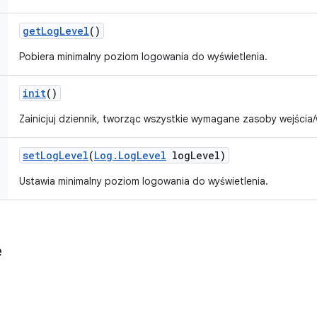
get
Log
Level
()
Pobiera minimalny poziom logowania do wyświetlenia.
init
()
Zainicjuj dziennik, tworząc wszystkie wymagane zasoby wejścia/
set
Log
Level
(
Log
.
Log
Level
log
Level)
Ustawia minimalny poziom logowania do wyświetlenia.
e