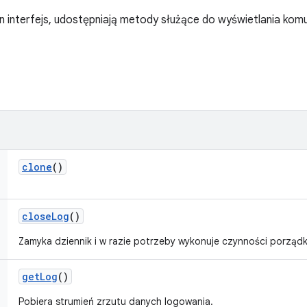
en interfejs, udostępniają metody służące do wyświetlania kom
clone
()
close
Log
()
Zamyka dziennik i w razie potrzeby wykonuje czynności porząd
get
Log
()
Pobiera strumień zrzutu danych logowania.