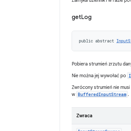
Zamyka dziennik i w razie p
get
Log
public abstract 
InputS
Pobiera strumień zrzutu dan
Nie można jej wywołać po
Zwrócony strumień nie musi
w
BufferedInputStream
.
Zwraca