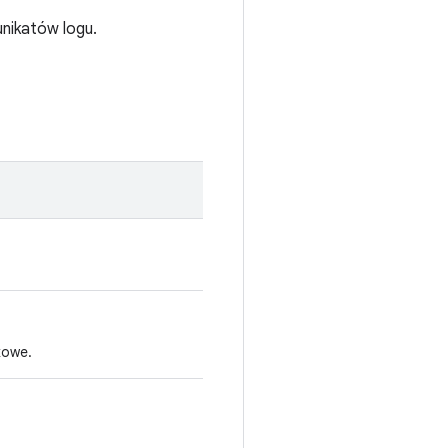
unikatów logu.
kowe.