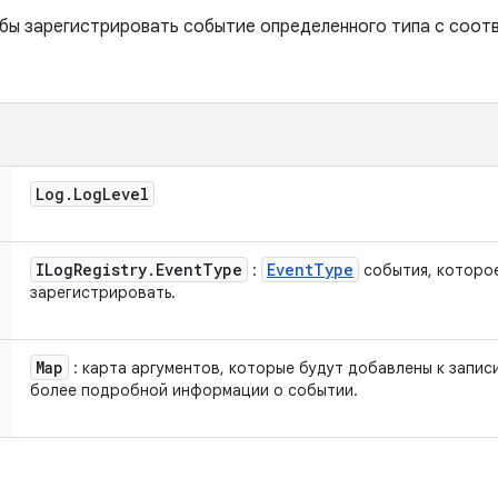
обы зарегистрировать событие определенного типа с соо
Log
.
Log
Level
ILog
Registry
.
Event
Type
Event
Type
:
события, которо
зарегистрировать.
Map
: карта аргументов, которые будут добавлены к запис
более подробной информации о событии.