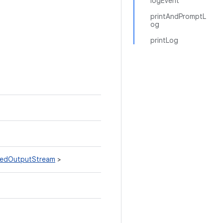
logEvent
printAndPromptL
og
printLog
itedOutputStream
>