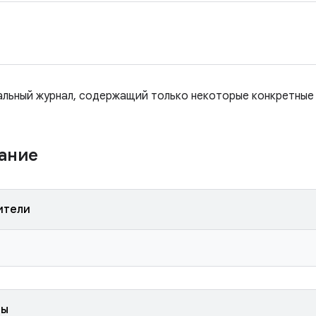
иальный журнал, содержащий только некоторые конкретные
жание
ители
ды