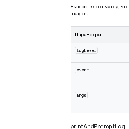
Вызовите этот метод, чт
в карте.
Параметры
log
Level
event
args
print
And
Prompt
Log