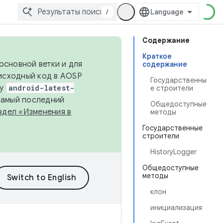
/
Содержание
Краткое
основной ветки и для
содержание
исходный код в AOSP
Государственны
ку
android-latest-
е строители
 самый последний
Общедоступные
здел «Изменения в
методы
Государственные
строители
HistoryLogger
Общедоступные
методы
клон
инициализация