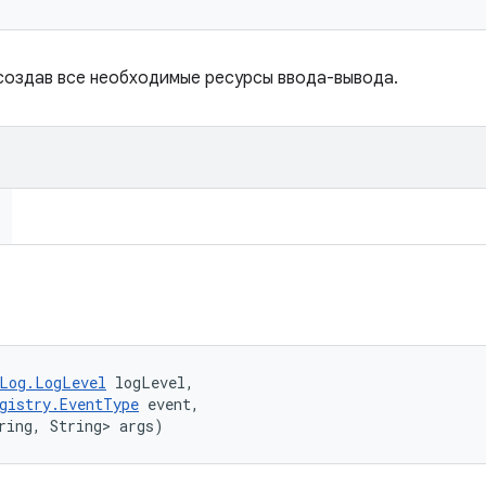
создав все необходимые ресурсы ввода-вывода.
Log.LogLevel
 logLevel, 

gistry.EventType
 event, 

ring, String> args)