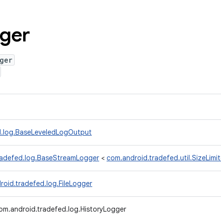
ger
ger
d.log.BaseLeveledLogOutput
radefed.log.BaseStreamLogger
<
com.android.tradefed.util.SizeLim
roid.tradefed.log.FileLogger
om.android.tradefed.log.HistoryLogger