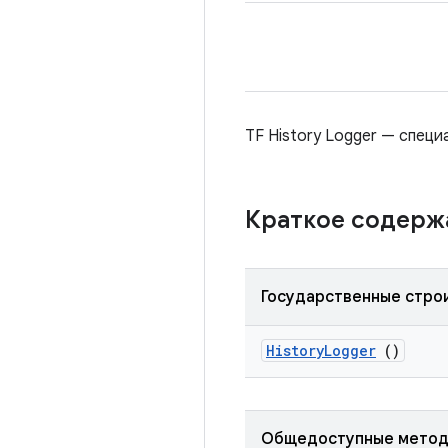
TF History Logger — спец
Краткое содер
Государственные стро
History
Logger
()
Общедоступные мето