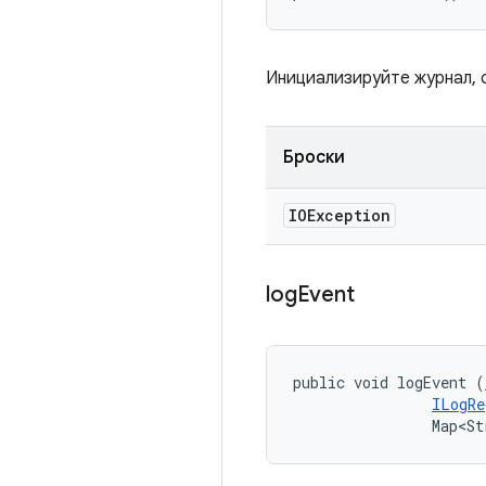
Инициализируйте журнал, 
Броски
IOException
log
Event
public void logEvent (
ILogRe
                Map<St