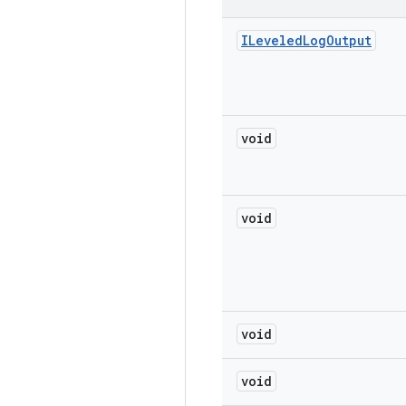
ILeveled
Log
Output
void
void
void
void