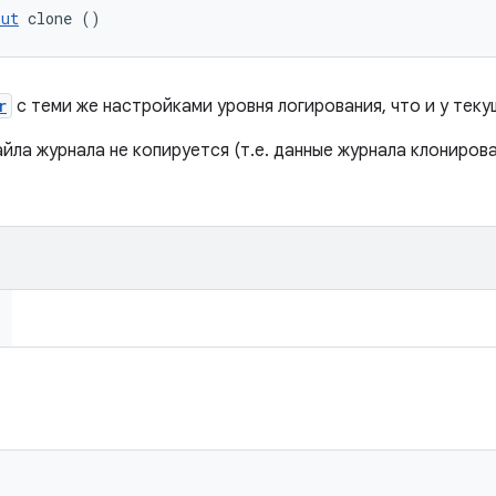
put
 clone ()
r
с теми же настройками уровня логирования, что и у теку
ла журнала не копируется (т.е. данные журнала клониров