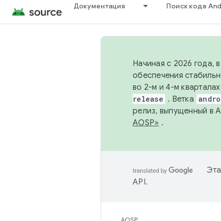
Документация
Поиск кода And
Начиная с 2026 года, 
обеспечения стабильн
во 2-м и 4-м квартала
release
. Ветка
andro
релиз, выпущенный в 
AOSP»
.
Эта
API
.
AOSP