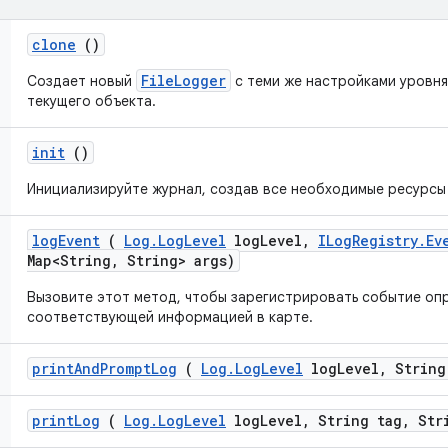
clone
()
FileLogger
Создает новый
с теми же настройками уровня 
текущего объекта.
init
()
Инициализируйте журнал, создав все необходимые ресурсы
log
Event
(
Log
.
Log
Level
log
Level
,
ILog
Registry
.
Ev
Map<String
,
String> args)
Вызовите этот метод, чтобы зарегистрировать событие оп
соответствующей информацией в карте.
print
And
Prompt
Log
(
Log
.
Log
Level
log
Level
,
String
print
Log
(
Log
.
Log
Level
log
Level
,
String tag
,
Stri