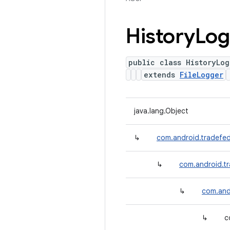
History
Log
public class HistoryLog
extends
FileLogger
java.lang.Object
↳
com.android.tradefe
↳
com.android.t
↳
com.and
↳
c