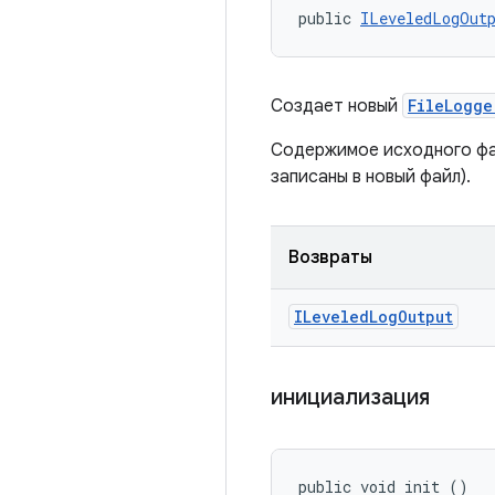
public 
ILeveledLogOut
Создает новый
FileLogge
Содержимое исходного фай
записаны в новый файл).
Возвраты
ILeveled
Log
Output
инициализация
public void init ()