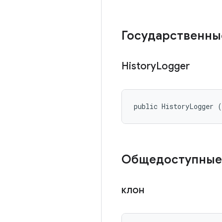
Государственны
History
Logger
public HistoryLogger 
Общедоступные
клон