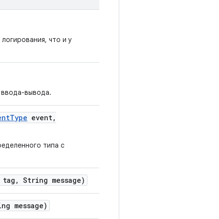
логирования, что и у
 ввода-вывода.
ent
Type
event
,
ределенного типа с
 tag
,
String message)
ng message)