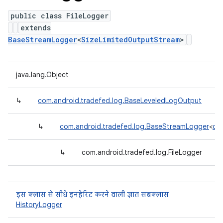
public class FileLogger
extends
BaseStreamLogger
<
SizeLimitedOutputStream
>
java.lang.Object
↳
com.android.tradefed.log.BaseLeveledLogOutput
↳
com.android.tradefed.log.BaseStreamLogger
<
com
↳
com.android.tradefed.log.FileLogger
इस क्लास से सीधे इनहेरिट करने वाली ज्ञात सबक्लास
HistoryLogger