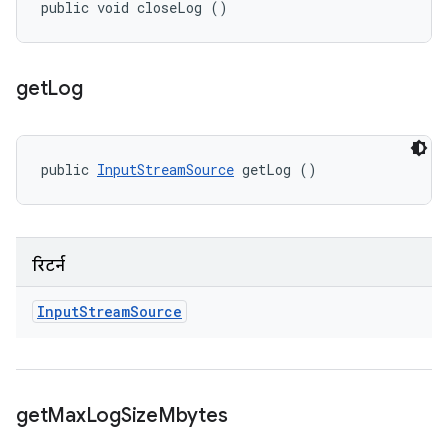
public void closeLog ()
get
Log
public 
InputStreamSource
 getLog ()
रिटर्न
Input
Stream
Source
get
Max
Log
Size
Mbytes