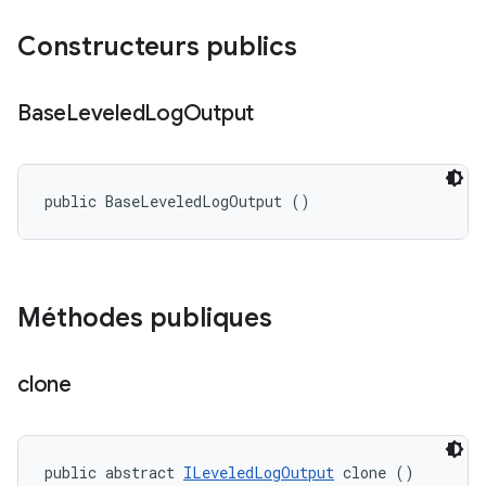
Constructeurs publics
Base
Leveled
Log
Output
public BaseLeveledLogOutput ()
Méthodes publiques
clone
public abstract 
ILeveledLogOutput
 clone ()