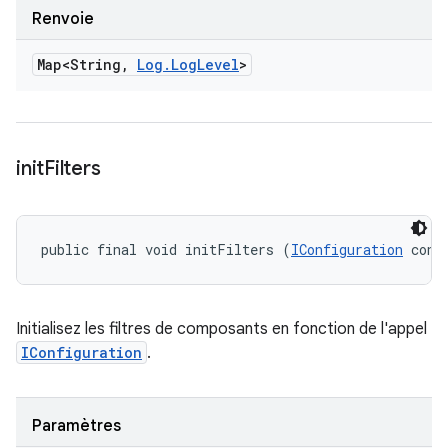
Renvoie
Map<String
,
Log
.
Log
Level
>
init
Filters
public final void initFilters (
IConfiguration
 conf
Initialisez les filtres de composants en fonction de l'appel
IConfiguration
.
Paramètres