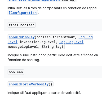
Initialisez les filtres de composants en fonction de l'appel
IConfiguration
.
final boolean
should
Display
(boolean force
Stdout
,
Log
.
Log
Level
invocation
Log
Level
,
Log
.
Log
Level
message
Log
Level
,
String tag)
Indique si une instruction particulière doit être affichée en
fonction de son tag.
boolean
should
Force
Verbosity
()
Indique s'il faut appliquer la carte de verbosité.