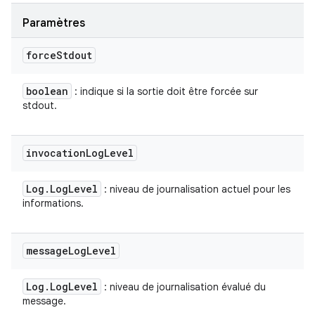
Paramètres
force
Stdout
boolean
: indique si la sortie doit être forcée sur
stdout.
invocation
Log
Level
Log
.
Log
Level
: niveau de journalisation actuel pour les
informations.
message
Log
Level
Log
.
Log
Level
: niveau de journalisation évalué du
message.