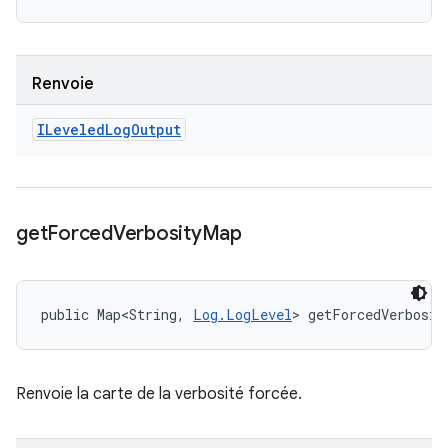
Renvoie
ILeveled
Log
Output
get
Forced
Verbosity
Map
public Map<String, 
Log.LogLevel
> getForcedVerbosit
Renvoie la carte de la verbosité forcée.