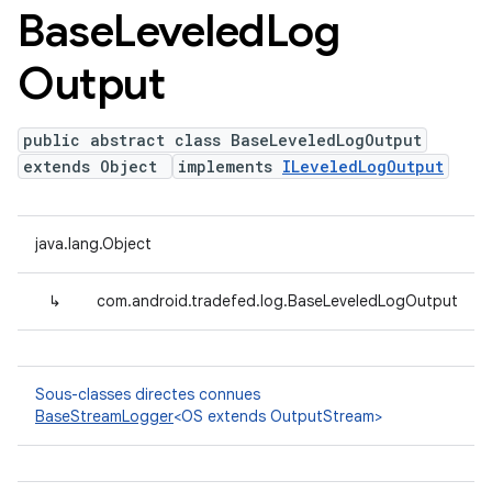
Base
Leveled
Log
Output
public abstract class BaseLeveledLogOutput
extends Object
implements
ILeveledLogOutput
java.lang.Object
↳
com.android.tradefed.log.BaseLeveledLogOutput
Sous-classes directes connues
BaseStreamLogger
<OS extends OutputStream>