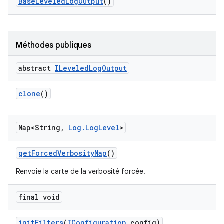
Base
Leveled
Log
Output
()
Méthodes publiques
abstract
ILeveled
Log
Output
clone
()
Map<String
,
Log
.
Log
Level
>
get
Forced
Verbosity
Map
()
Renvoie la carte de la verbosité forcée.
final void
init
Filters
(
IConfiguration
config)