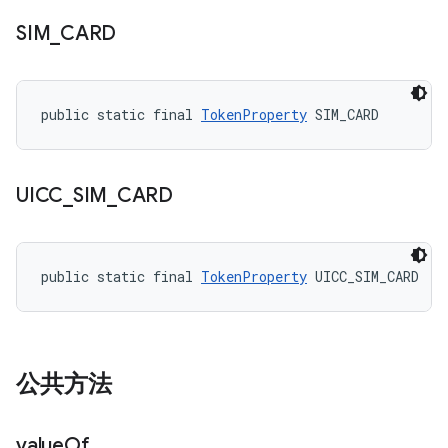
SIM
_
CARD
public static final 
TokenProperty
 SIM_CARD
UICC
_
SIM
_
CARD
public static final 
TokenProperty
 UICC_SIM_CARD
公共方法
value
Of