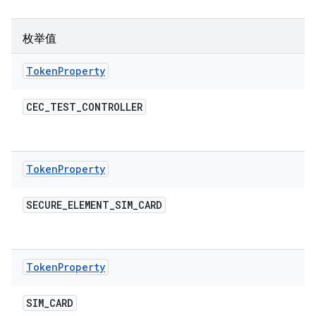
枚举值
Token
Property
CEC
_
TEST
_
CONTROLLER
Token
Property
SECURE
_
ELEMENT
_
SIM
_
CARD
Token
Property
SIM
_
CARD