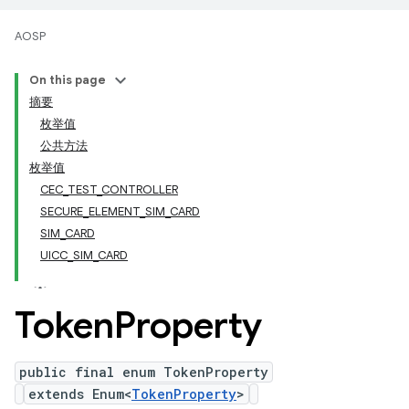
AOSP
On this page
摘要
枚举值
公共方法
枚举值
CEC_TEST_CONTROLLER
SECURE_ELEMENT_SIM_CARD
SIM_CARD
UICC_SIM_CARD
Token
Property
public final enum TokenProperty
extends Enum<
TokenProperty
>