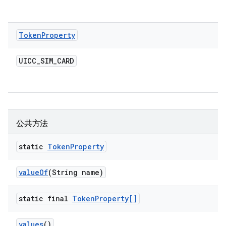
Token
Property
UICC
_
SIM
_
CARD
公共方法
static
Token
Property
value
Of
(String name)
static final
Token
Property[]
values
()