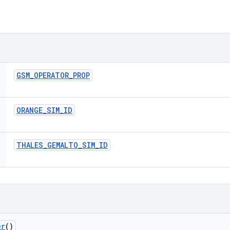
GSM
_
OPERATOR
_
PROP
ORANGE
_
SIM
_
ID
THALES
_
GEMALTO
_
SIM
_
ID
er
()