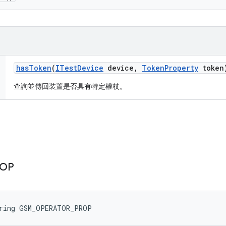
has
Token
(
ITest
Device
device
,
Token
Property
token
查詢並傳回裝置是否具有特定權杖。
OP
tring GSM_OPERATOR_PROP