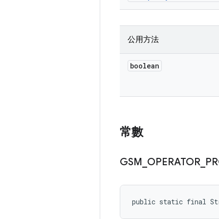
公用方法
boolean
常數
GSM
_
OPERATOR
_
PR
public static final S