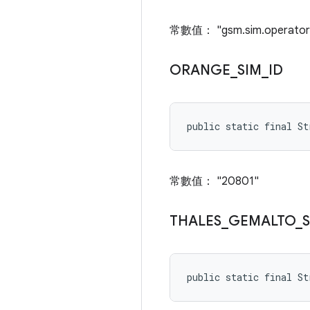
常數值： "gsm.sim.operator.
ORANGE
_
SIM
_
ID
public static final St
常數值： "20801"
THALES
_
GEMALTO
_
public static final S