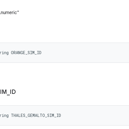
numeric"
ring ORANGE_SIM_ID
SIM
_
ID
tring THALES_GEMALTO_SIM_ID