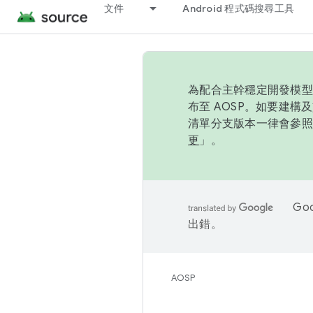
文件
Android 程式碼搜尋工具
為配合主幹穩定開發模型，
布至 AOSP。如要建構及
清單分支版本一律會參照推
更
」。
Go
出錯。
AOSP