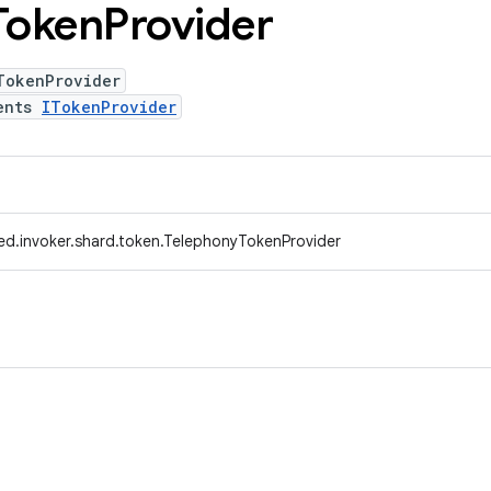
Token
Provider
TokenProvider
ents
ITokenProvider
ed.invoker.shard.token.TelephonyTokenProvider
。