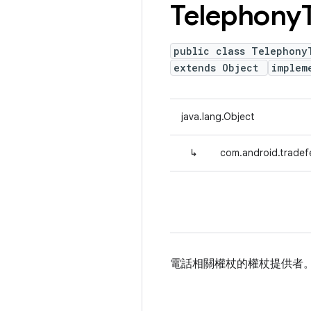
Telephony
public class Telephony
extends Object
implem
java.lang.Object
↳
com.android.tradef
電話相關權杖的權杖提供者