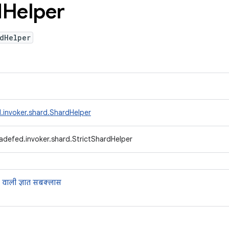
d
Helper
dHelper
.invoker.shard.ShardHelper
adefed.invoker.shard.StrictShardHelper
 वाली ज्ञात सबक्लास