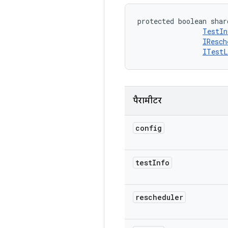
protected boolean shar
TestIn
IResch
ITestL
पैरामीटर
config
test
Info
rescheduler