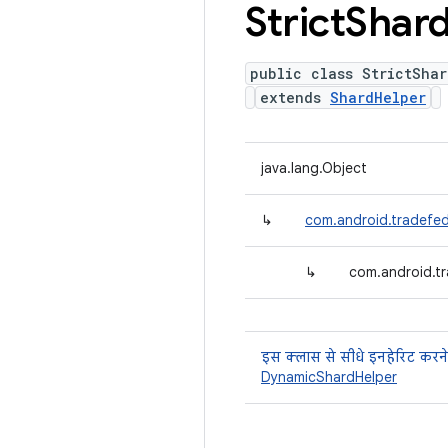
Strict
Shar
public class StrictShar
extends
ShardHelper
java.lang.Object
↳
com.android.tradefed
↳
com.android.tr
इस क्लास से सीधे इनहेरिट करने
DynamicShardHelper