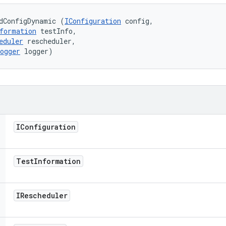
dConfigDynamic (
IConfiguration
 config, 

formation
 testInfo, 

eduler
 rescheduler, 

ogger
 logger)
IConfiguration
Test
Information
IRescheduler