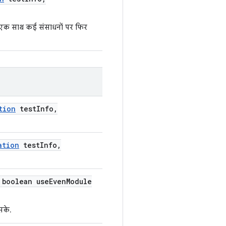
ें एक साथ कई संसाधनों पर फिर
tion
test
Info
,
ation
test
Info
,
boolean use
Even
Module
सके.