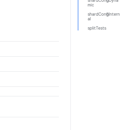
shardConfigDyna
mic
shardConfigIntern
al
splitTests