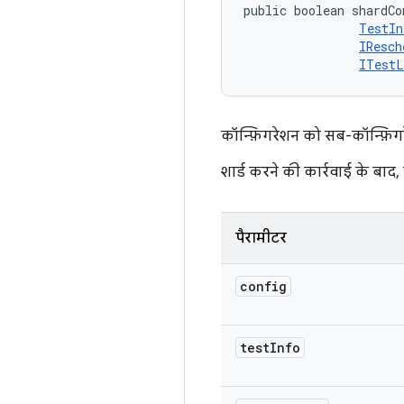
public boolean shardCo
TestIn
IResch
ITestL
कॉन्फ़िगरेशन को सब-कॉन्फ़िगर
शार्ड करने की कार्रवाई के बाद
पैरामीटर
config
test
Info