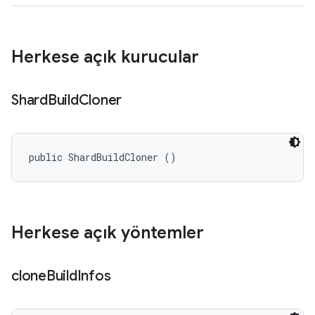
Herkese açık kurucular
Shard
Build
Cloner
public ShardBuildCloner ()
Herkese açık yöntemler
clone
Build
Infos