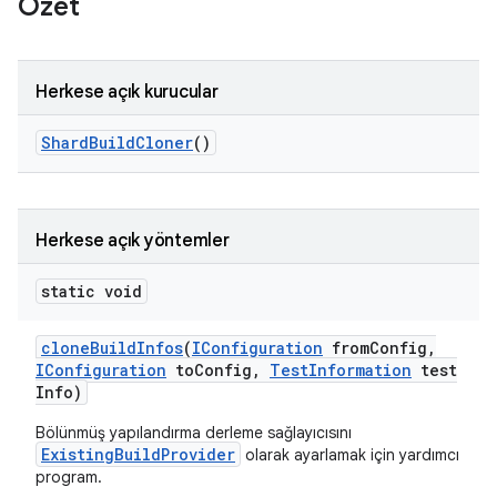
Özet
Herkese açık kurucular
Shard
Build
Cloner
()
Herkese açık yöntemler
static void
clone
Build
Infos
(
IConfiguration
from
Config
,
IConfiguration
to
Config
,
Test
Information
test
Info)
Bölünmüş yapılandırma derleme sağlayıcısını
ExistingBuildProvider
olarak ayarlamak için yardımcı
program.