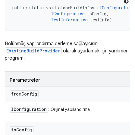
public static void cloneBuildInfos (
IConfiguration
IConfiguration
 toConfig, 

TestInformation
 testInfo)
Bölünmüş yapılandırma derleme sağlayıcısını
ExistingBuildProvider
olarak ayarlamak için yardımcı
program.
Parametreler
from
Config
IConfiguration
: Orijinal yapılandırma
to
Config