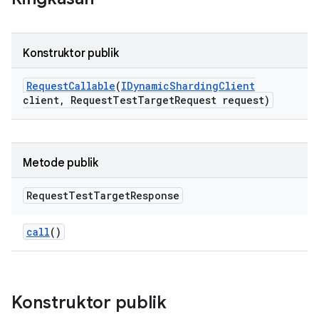
Konstruktor publik
Request
Callable
(
IDynamic
Sharding
Client
client
,
Request
Test
Target
Request request)
Metode publik
Request
Test
Target
Response
call
()
Konstruktor publik