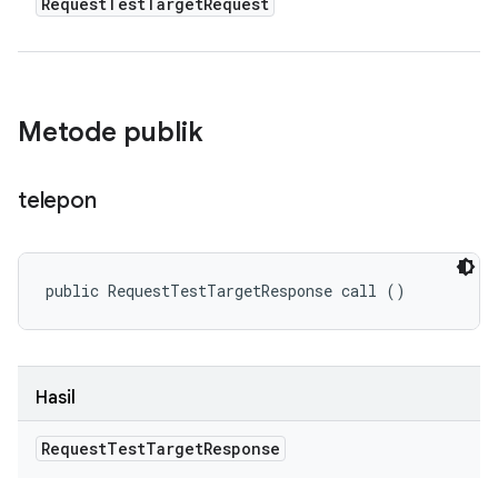
Request
Test
Target
Request
Metode publik
telepon
public RequestTestTargetResponse call ()
Hasil
Request
Test
Target
Response