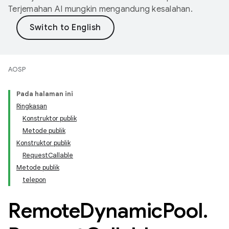
Terjemahan AI mungkin mengandung kesalahan.
AOSP
Pada halaman ini
Ringkasan
Konstruktor publik
Metode publik
Konstruktor publik
RequestCallable
Metode publik
telepon
Remote
Dynamic
Pool
.