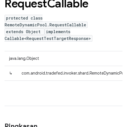
Request
Callable
protected class
RemoteDynamicPool.RequestCallable
extends Object
implements
Callable<RequestTestTargetResponse>
java.lang.Object
↳
com.android.tradefed.invoker.shard.RemoteDynamicPool
Ringkasan