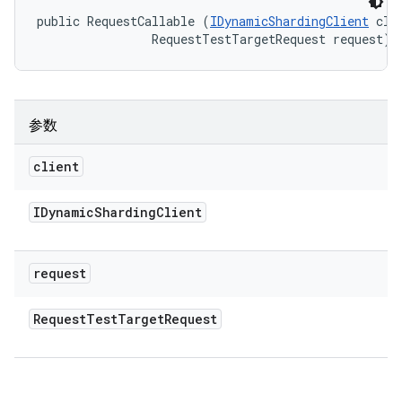
public RequestCallable (
IDynamicShardingClient
 clie
                RequestTestTargetRequest request)
参数
client
IDynamic
Sharding
Client
request
Request
Test
Target
Request