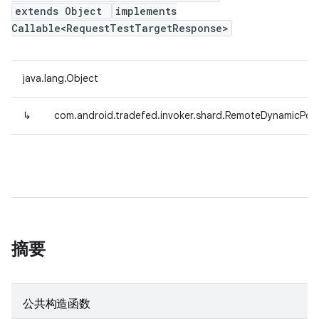
extends Object
implements
Callable<RequestTestTargetResponse>
java.lang.Object
↳
com.android.tradefed.invoker.shard.RemoteDynamicPool
摘要
公共构造函数