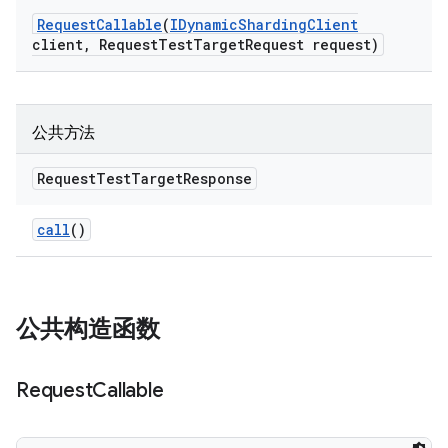
Request
Callable
(
IDynamic
Sharding
Client
client
,
Request
Test
Target
Request request)
公共方法
Request
Test
Target
Response
call
()
公共构造函数
Request
Callable