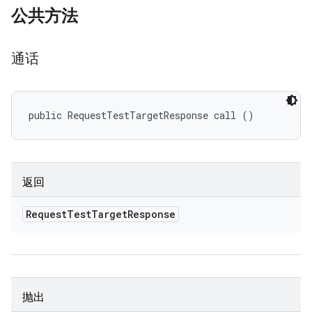
公共方法
通话
public RequestTestTargetResponse call ()
返回
Request
Test
Target
Response
抛出