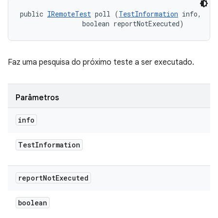
public 
IRemoteTest
 poll (
TestInformation
 info, 

                boolean reportNotExecuted)
Faz uma pesquisa do próximo teste a ser executado.
Parâmetros
info
Test
Information
report
Not
Executed
boolean