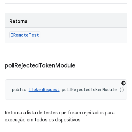
Retorna
IRemote
Test
poll
Rejected
Token
Module
public 
ITokenRequest
 pollRejectedTokenModule ()
Retorna a lista de testes que foram rejeitados para
execução em todos os dispositivos.