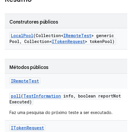
Construtores públicos
Local
Pool
(Collection<
IRemote
Test
> generic
Pool
,
Collection<
IToken
Request
> token
Pool)
Métodos públicos
IRemote
Test
poll
(
Test
Information
info
,
boolean report
Not
Executed)
Faz uma pesquisa do próximo teste a ser executado.
IToken
Request