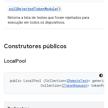
poll
Rejected
Token
Module
()
Retorna a lista de testes que foram rejeitados para
execução em todos os dispositivos.
Construtores públicos
Local
Pool
public LocalPool (Collection<
IRemoteTest
> genericP
                Collection<
ITokenRequest
> tokenPoo