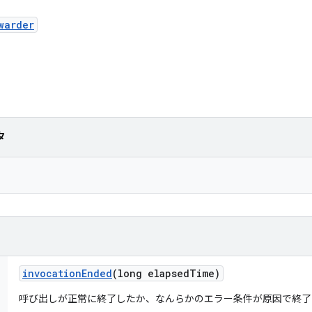
warder
タ
invocation
Ended
(long elapsed
Time)
呼び出しが正常に終了したか、なんらかのエラー条件が原因で終了