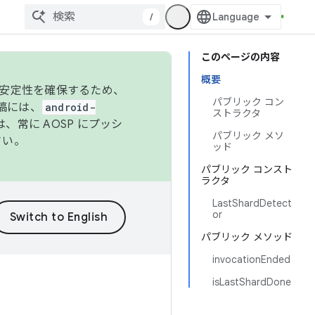
/
このページの内容
概要
の安定性を確保するため、
パブリック コン
投稿には、
android-
ストラクタ
、常に AOSP にプッシ
パブリック メソ
さい。
ッド
パブリック コンスト
ラクタ
LastShardDetect
or
パブリック メソッド
invocationEnded
isLastShardDone