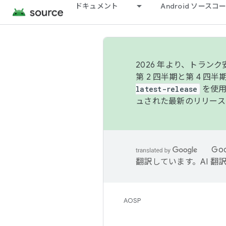
ドキュメント
Android ソース
2026 年より、トラ
第 2 四半期と第 4 四
latest-release
を使用
ュされた最新のリリース
Go
翻訳しています。AI 
AOSP