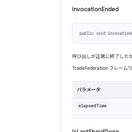
invocation
Ended
public void invocation
呼び出しが正常に終了した
TradeFederation 
パラメータ
elapsed
Time
is
Last
Shard
Done