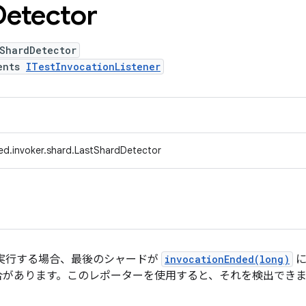
Detector
tShardDetector
ents
ITestInvocationListener
ed.invoker.shard.LastShardDetector
を実行する場合、最後のシャードが
invocationEnded(long)
に
合があります。このレポーターを使用すると、それを検出できま