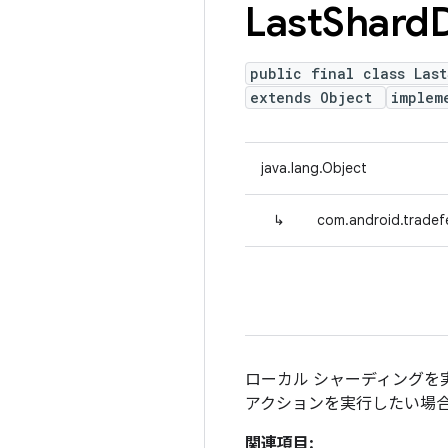
Last
Shard
public final class Las
extends Object
implem
java.lang.Object
↳
com.android.tradef
ローカル シャーディング
アクションを実行したい場
関連項目: