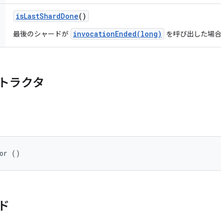
is
Last
Shard
Done
()
invocationEnded(long)
最後のシャードが
を呼び出した場合は
トラクタ
tor ()
ド