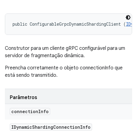
public ConfigurableGrpcDynamicShardingClient (
IDyn
Construtor para um cliente gRPC configurável para um
servidor de fragmentação dinâmica.
Preencha corretamente o objeto connectionInfo que
está sendo transmitido.
Parâmetros
connection
Info
IDynamic
Sharding
Connection
Info