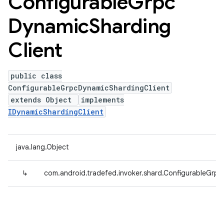
Configurable
Grpc
Dynamic
Sharding
Client
public class
ConfigurableGrpcDynamicShardingClient
extends Object
implements
IDynamicShardingClient
java.lang.Object
↳
com.android.tradefed.invoker.shard.ConfigurableGrp