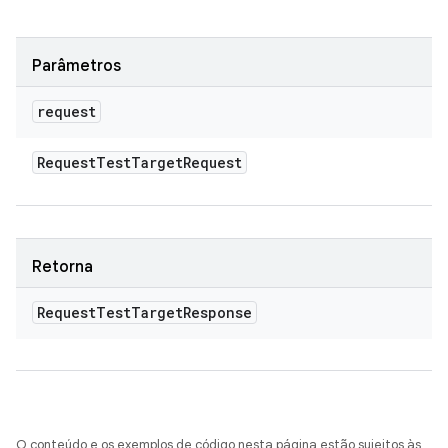
Parâmetros
request
Request
Test
Target
Request
Retorna
Request
Test
Target
Response
O conteúdo e os exemplos de código nesta página estão sujeitos às