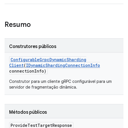
Resumo
Construtores públicos
Configurable
Grpc
Dynamic
Sharding
Client
(
IDynamic
Sharding
Connection
Info
connection
Info)
Construtor para um cliente gRPC configurável para um
servidor de fragmentação dinâmica.
Métodos públicos
Provide
Test
Target
Response