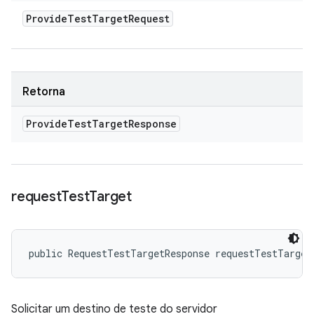
Provide
Test
Target
Request
Retorna
Provide
Test
Target
Response
request
Test
Target
public RequestTestTargetResponse requestTestTarget
Solicitar um destino de teste do servidor