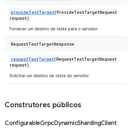
provide
Test
Target
(Provide
Test
Target
Request
request)
Fornecer um destino de teste para o servidor
Request
Test
Target
Response
request
Test
Target
(Request
Test
Target
Request
request)
Solicitar um destino de teste do servidor
Construtores públicos
Configurable
Grpc
Dynamic
Sharding
Client