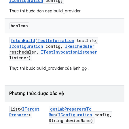
IConfiguration
config)
Thực thi bước dọn dẹp build_provider.
boolean
fetch
Build
(
Test
Information
test
Info
,
IConfiguration
config
,
IRescheduler
rescheduler
,
ITest
Invocation
Listener
listener)
Thực thi bước build_provider của lệnh gọi.
Phương thức được bảo vệ
List<
ITarget
get
Lab
Preparers
To
Preparer
>
Run
(
IConfiguration
config
,
String device
Name)