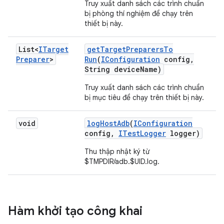
Truy xuất danh sách các trình chuẩn
bị phòng thí nghiệm để chạy trên
thiết bị này.
List<
ITarget
get
Target
Preparers
To
Preparer
>
Run
(
IConfiguration
config
,
String device
Name)
Truy xuất danh sách các trình chuẩn
bị mục tiêu để chạy trên thiết bị này.
void
log
Host
Adb
(
IConfiguration
config
,
ITest
Logger
logger)
Thu thập nhật ký từ
$TMPDIR/adb.$UID.log.
Hàm khởi tạo công khai