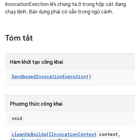
InvocationExection khi chúng ta ở trong hộp cát đang
chạy lệnh. Bản dựng phải có sẵn trong ngữ cảnh.
Tóm tắt
Hàm khởi tạo công khai
Sandboxed
Invocation
Execution
()
Phương thức công khai
void
clean
Up
Builds
(
IInvocation
Context
context
,