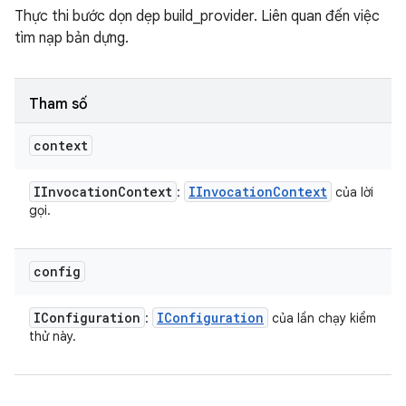
Thực thi bước dọn dẹp build_provider. Liên quan đến việc
tìm nạp bản dựng.
Tham số
context
IInvocation
Context
IInvocation
Context
:
của lời
gọi.
config
IConfiguration
IConfiguration
:
của lần chạy kiểm
thử này.