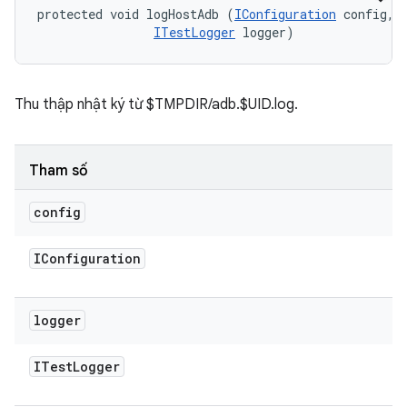
protected void logHostAdb (
IConfiguration
 config, 

ITestLogger
 logger)
Thu thập nhật ký từ $TMPDIR/adb.$UID.log.
Tham số
config
IConfiguration
logger
ITest
Logger