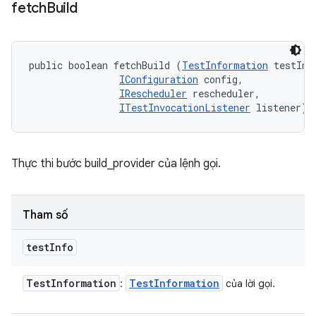
fetch
Build
public boolean fetchBuild (
TestInformation
 testInfo
IConfiguration
 config, 

IRescheduler
 rescheduler, 

ITestInvocationListener
 listener)
Thực thi bước build_provider của lệnh gọi.
Tham số
test
Info
Test
Information
Test
Information
:
của lời gọi.