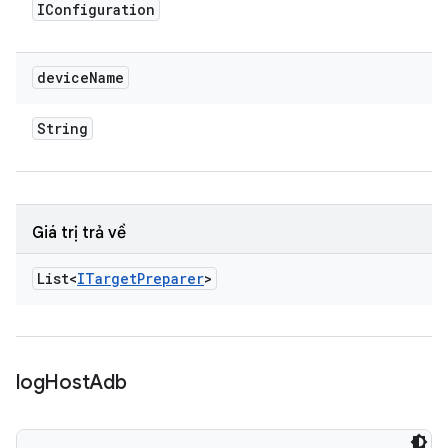
IConfiguration
device
Name
String
Giá trị trả về
List<
ITarget
Preparer
>
log
Host
Adb