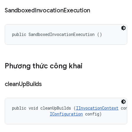
Sandboxed
Invocation
Execution
public SandboxedInvocationExecution ()
Phương thức công khai
clean
Up
Builds
public void cleanUpBuilds (
IInvocationContext
 conte
IConfiguration
 config)