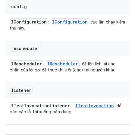
config
IConfiguration
IConfiguration
:
của lần chạy kiểm
thử này.
rescheduler
IRescheduler
IRescheduler
:
, để lên lịch lại các
phần của lời gọi để thực thi trên(các) tài nguyên khác
listener
ITest
Invocation
Listener
ITest
Invocation
:
để
báo cáo lỗi tải xuống bản dựng.