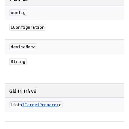
config
IConfiguration
device
Name
String
Giá trị trả về
List<
ITarget
Preparer
>