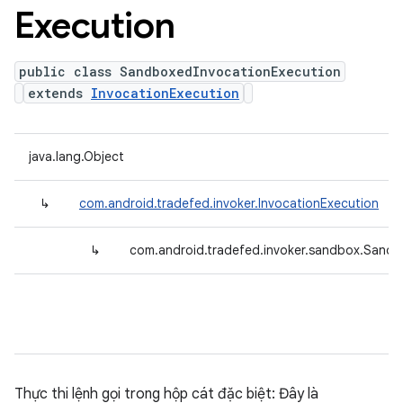
Execution
public class SandboxedInvocationExecution
extends
InvocationExecution
java.lang.Object
↳
com.android.tradefed.invoker.InvocationExecution
↳
com.android.tradefed.invoker.sandbox.Sandb
Thực thi lệnh gọi trong hộp cát đặc biệt: Đây là