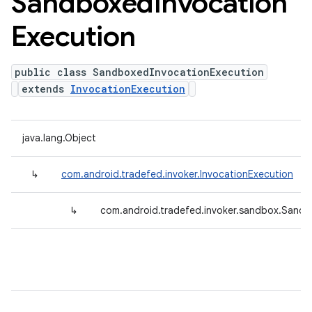
Sandboxed
Invocation
Execution
public class SandboxedInvocationExecution
extends
InvocationExecution
java.lang.Object
↳
com.android.tradefed.invoker.InvocationExecution
↳
com.android.tradefed.invoker.sandbox.Sandb