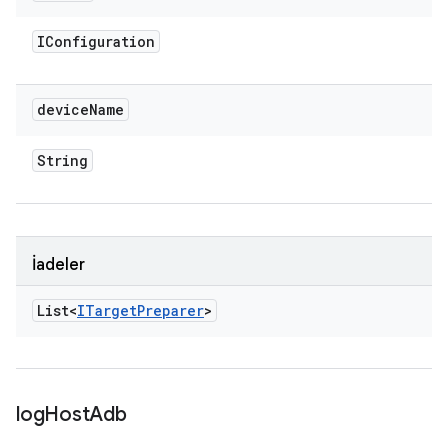
IConfiguration
device
Name
String
İadeler
List<
ITarget
Preparer
>
log
Host
Adb