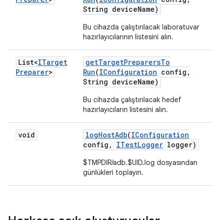
String device
Name)
Bu cihazda çalıştırılacak laboratuvar
hazırlayıcılarının listesini alın.
List<
ITarget
get
Target
Preparers
To
Preparer
>
Run
(
IConfiguration
config
,
String device
Name)
Bu cihazda çalıştırılacak hedef
hazırlayıcıların listesini alın.
void
log
Host
Adb
(
IConfiguration
config
,
ITest
Logger
logger)
$TMPDIR/adb.$UID.log dosyasından
günlükleri toplayın.