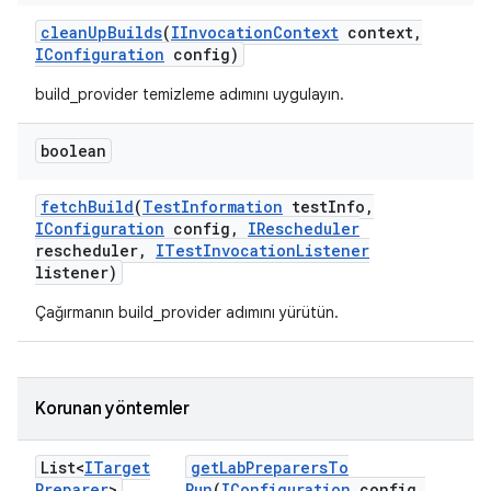
clean
Up
Builds
(
IInvocation
Context
context
,
IConfiguration
config)
build_provider temizleme adımını uygulayın.
boolean
fetch
Build
(
Test
Information
test
Info
,
IConfiguration
config
,
IRescheduler
rescheduler
,
ITest
Invocation
Listener
listener)
Çağırmanın build_provider adımını yürütün.
Korunan yöntemler
List<
ITarget
get
Lab
Preparers
To
Preparer
>
Run
(
IConfiguration
config
,