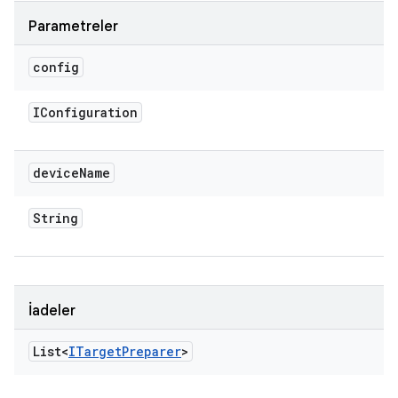
Parametreler
config
IConfiguration
device
Name
String
İadeler
List<
ITarget
Preparer
>