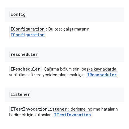
config
IConfiguration
: Bu test çalıştırmasının
IConfiguration
.
rescheduler
IRescheduler
: Çağırma bölümlerini başka kaynaklarda
IRescheduler
yürütülmek üzere yeniden planlamak için
listener
ITest
Invocation
Listener
: derleme indirme hatalarını
ITest
Invocation
bildirmek için kullanılan
.