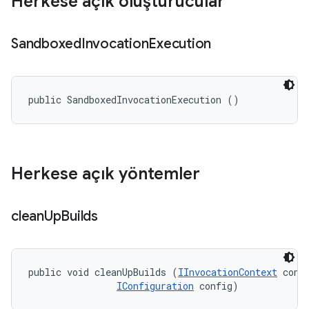
Herkese açık oluşturucular
Sandboxed
Invocation
Execution
public SandboxedInvocationExecution ()
Herkese açık yöntemler
clean
Up
Builds
public void cleanUpBuilds (
IInvocationContext
 conte
IConfiguration
 config)