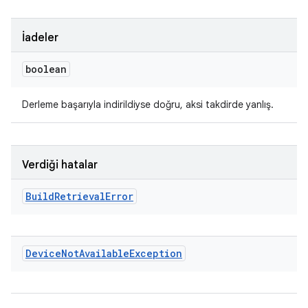
İadeler
boolean
Derleme başarıyla indirildiyse doğru, aksi takdirde yanlış.
Verdiği hatalar
Build
Retrieval
Error
Device
Not
Available
Exception