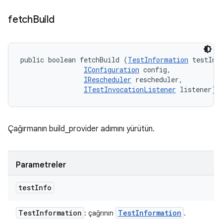
fetch
Build
public boolean fetchBuild (
TestInformation
 testInfo
IConfiguration
 config, 

IRescheduler
 rescheduler, 

ITestInvocationListener
 listener)
Çağırmanın build_provider adımını yürütün.
Parametreler
test
Info
Test
Information
Test
Information
: çağrının
.