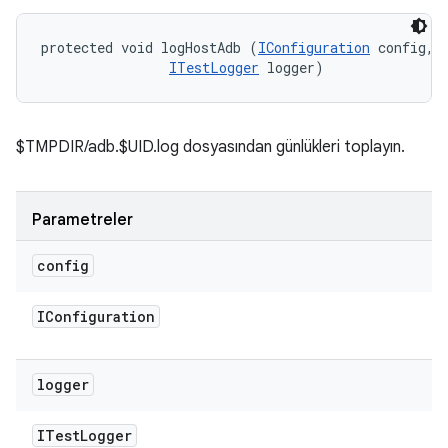
protected void logHostAdb (
IConfiguration
 config, 

ITestLogger
 logger)
$TMPDIR/adb.$UID.log dosyasından günlükleri toplayın.
Parametreler
config
IConfiguration
logger
ITest
Logger