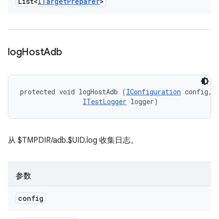
List<
ITarget
Preparer
>
log
Host
Adb
protected void logHostAdb (
IConfiguration
 config, 

ITestLogger
 logger)
从 $TMPDIR/adb.$UID.log 收集日志。
参数
config