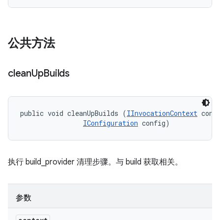
公共方法
clean
Up
Builds
public void cleanUpBuilds (
IInvocationContext
 conte
IConfiguration
 config)
执行 build_provider 清理步骤。与 build 获取相关。
参数