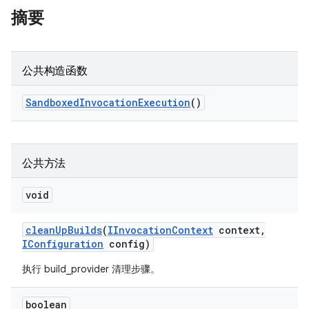
摘要
公共构造函数
Sandboxed
Invocation
Execution
()
公共方法
void
clean
Up
Builds
(
IInvocation
Context
context
,
IConfiguration
config)
执行 build_provider 清理步骤。
boolean