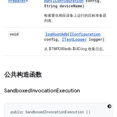
Preparer
>
Run
(
IConfiguration
config
,
String device
Name)
检索要在相应设备上运行的目标准备器
列表。
void
log
Host
Adb
(
IConfiguration
config
,
ITest
Logger
logger)
从 $TMPDIR/adb.$UID.log 收集日志。
公共构造函数
Sandboxed
Invocation
Execution
public SandboxedInvocationExecution ()