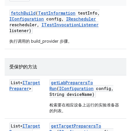
fetch
Build
(
Test
Information
test
Info
,
IConfiguration
config
,
IRescheduler
rescheduler
,
ITest
Invocation
Listener
listener)
执行调用的 build_provider 步骤。
受保护的方法
List<
ITarget
get
Lab
Preparers
To
Preparer
>
Run
(
IConfiguration
config
,
String device
Name)
检索要在相应设备上运行的实验准备器
的列表。
List<
ITarget
get
Target
Preparers
To