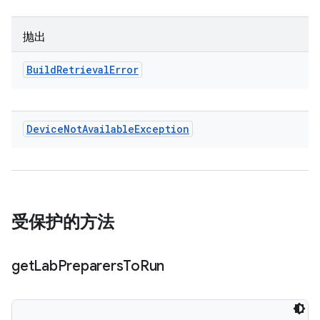
抛出
Build
Retrieval
Error
Device
Not
Available
Exception
受保护的方法
get
Lab
Preparers
To
Run