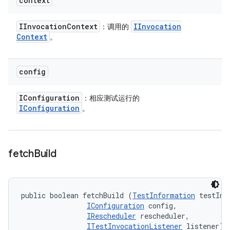
context
IInvocation
Context
IInvocation
：调用的
Context
。
config
IConfiguration
：相应测试运行的
IConfiguration
。
fetch
Build
public boolean fetchBuild (
TestInformation
 testInfo
IConfiguration
 config, 

IRescheduler
 rescheduler, 

ITestInvocationListener
 listener)