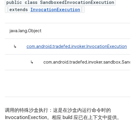
public class SandboxedInvocationExecution
extends
InvocationExecution
java.lang.Object
↳
com.android.tradefed.invoker.InvocationExecution
↳
com.android.tradefed.invoker.sandbox.Sandb
调用的特殊沙盒执行：这是在沙盒内运行命令时的
InvocationExection。相应 build 应已在上下文中提供。