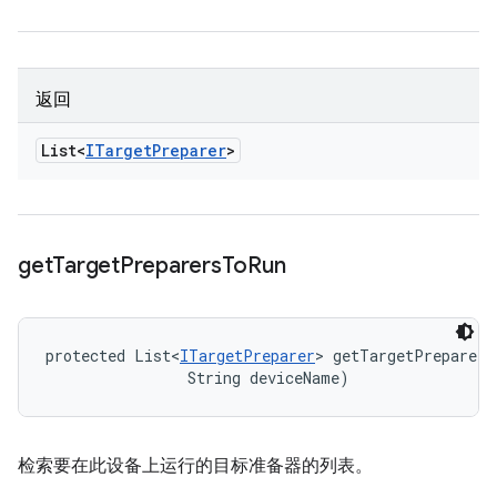
返回
List<
ITarget
Preparer
>
get
Target
Preparers
To
Run
protected List<
ITargetPreparer
> getTargetPreparers
                String deviceName)
检索要在此设备上运行的目标准备器的列表。