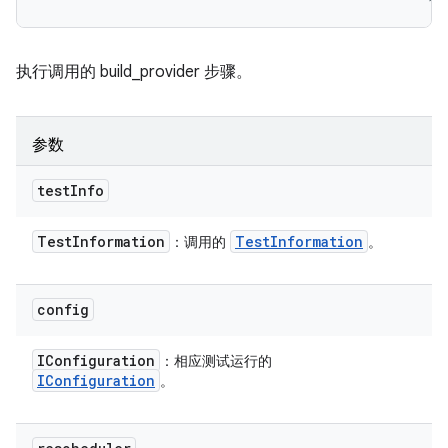
执行调用的 build_provider 步骤。
参数
test
Info
Test
Information
Test
Information
：调用的
。
config
IConfiguration
：相应测试运行的
IConfiguration
。