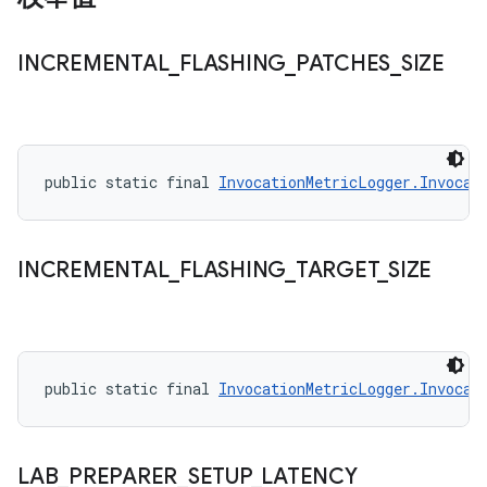
INCREMENTAL
_
FLASHING
_
PATCHES
_
SIZE
public static final 
InvocationMetricLogger.Invocat
INCREMENTAL
_
FLASHING
_
TARGET
_
SIZE
public static final 
InvocationMetricLogger.Invocat
LAB
_
PREPARER
_
SETUP
_
LATENCY