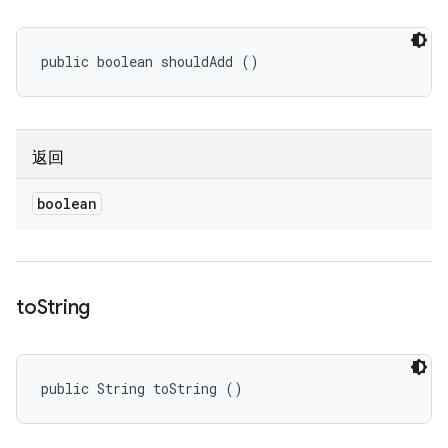
public boolean shouldAdd ()
返回
boolean
to
String
public String toString ()