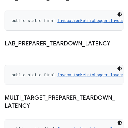
public static final 
InvocationMetricLogger.Invocat
LAB
_
PREPARER
_
TEARDOWN
_
LATENCY
public static final 
InvocationMetricLogger.Invocat
MULTI
_
TARGET
_
PREPARER
_
TEARDOWN
_
LATENCY