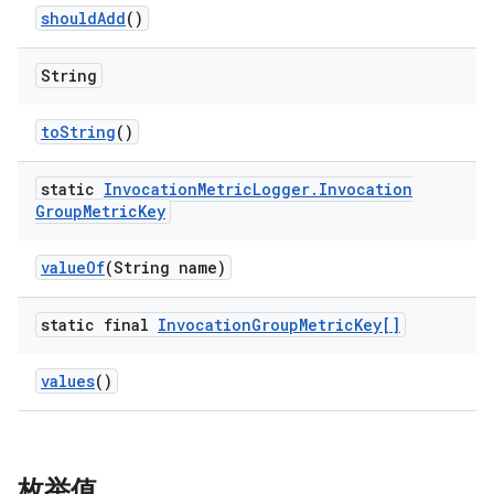
should
Add
()
String
to
String
()
static
Invocation
Metric
Logger
.
Invocation
Group
Metric
Key
value
Of
(String name)
static final
Invocation
Group
Metric
Key[]
values
()
枚举值