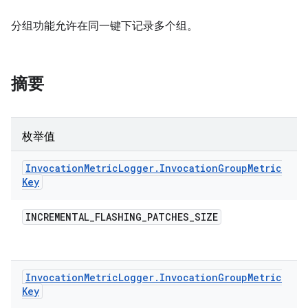
分组功能允许在同一键下记录多个组。
摘要
枚举值
Invocation
Metric
Logger
.
Invocation
Group
Metric
Key
INCREMENTAL
_
FLASHING
_
PATCHES
_
SIZE
Invocation
Metric
Logger
.
Invocation
Group
Metric
Key