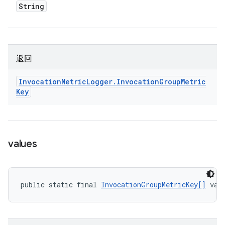
String
返回
Invocation
Metric
Logger
.
Invocation
Group
Metric
Key
values
public static final 
InvocationGroupMetricKey[]
 val