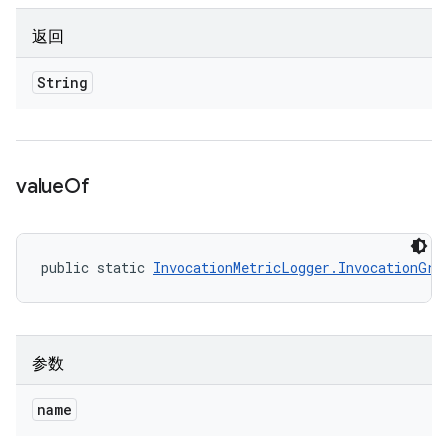
返回
String
value
Of
public static 
InvocationMetricLogger.InvocationGro
参数
name