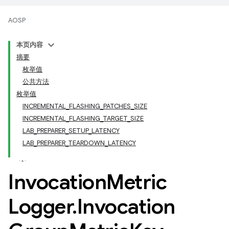
AOSP
本页内容
摘要
枚举值
公共方法
枚举值
INCREMENTAL_FLASHING_PATCHES_SIZE
INCREMENTAL_FLASHING_TARGET_SIZE
LAB_PREPARER_SETUP_LATENCY
LAB_PREPARER_TEARDOWN_LATENCY
Invocation
Metric
Logger
.
Invocation