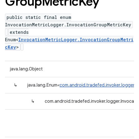
Group
Metric
Key
public static final enum
InvocationMetricLogger.InvocationGroupMetricKey
extends
Enum<
InvocationMetricLogger.InvocationGroupMetri
cKey
>
java.lang.Object
↳
java.lang.Enum<
com.android.tradefed.invoker.logger.
↳
com.android.tradefed.invoker.logger.Invocat