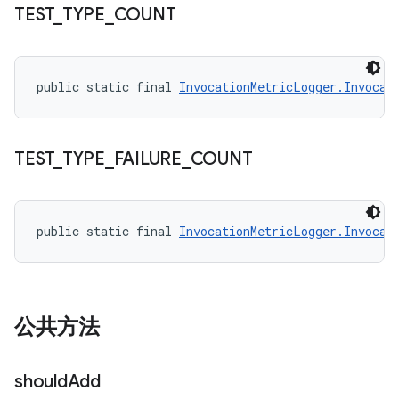
TEST
_
TYPE
_
COUNT
public static final 
InvocationMetricLogger.Invocat
TEST
_
TYPE
_
FAILURE
_
COUNT
public static final 
InvocationMetricLogger.Invocat
公共方法
should
Add