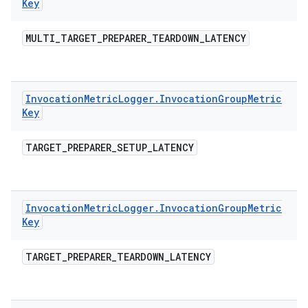
Key
MULTI
_
TARGET
_
PREPARER
_
TEARDOWN
_
LATENCY
Invocation
Metric
Logger
.
Invocation
Group
Metric
Key
TARGET
_
PREPARER
_
SETUP
_
LATENCY
Invocation
Metric
Logger
.
Invocation
Group
Metric
Key
TARGET
_
PREPARER
_
TEARDOWN
_
LATENCY