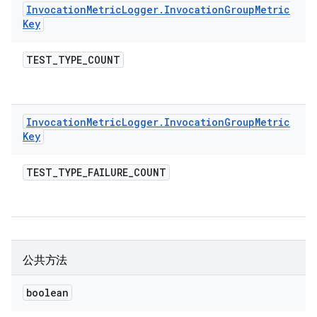
Invocation
Metric
Logger
.
Invocation
Group
Metric
Key
TEST
_
TYPE
_
COUNT
Invocation
Metric
Logger
.
Invocation
Group
Metric
Key
TEST
_
TYPE
_
FAILURE
_
COUNT
公共方法
boolean