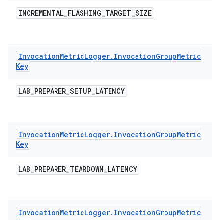
INCREMENTAL
_
FLASHING
_
TARGET
_
SIZE
Invocation
Metric
Logger
.
Invocation
Group
Metric
Key
LAB
_
PREPARER
_
SETUP
_
LATENCY
Invocation
Metric
Logger
.
Invocation
Group
Metric
Key
LAB
_
PREPARER
_
TEARDOWN
_
LATENCY
Invocation
Metric
Logger
.
Invocation
Group
Metric