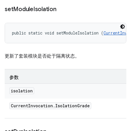
set
Module
Isolation
public static void setModuleIsolation (
CurrentInvo
更新了套装模块是否处于隔离状态。
参数
isolation
Current
Invocation
.
Isolation
Grade