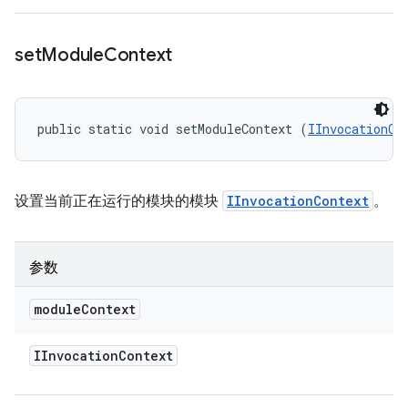
set
Module
Context
public static void setModuleContext (
IInvocationCo
设置当前正在运行的模块的模块
IInvocationContext
。
参数
module
Context
IInvocation
Context