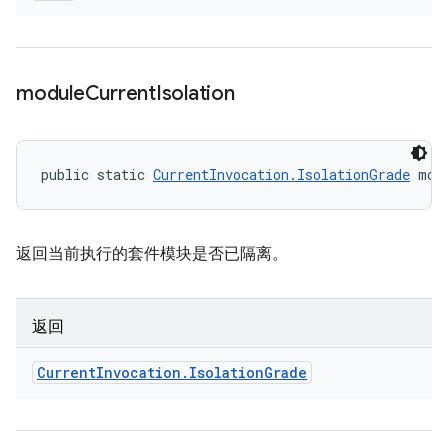
module
Current
Isolation
public static 
CurrentInvocation.IsolationGrade
 mod
返回当前执行的套件模块是否已隔离。
返回
Current
Invocation
.
Isolation
Grade