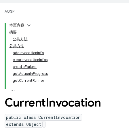
AOSP
本页内容
摘要
公共方法
公共方法
addInvocationInfo
clearInvocationInfos
createFailure
getActionInProgress
getCurrentRunner
Current
Invocation
public class CurrentInvocation
extends Object