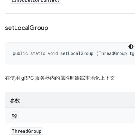
IInvocation
Context
set
Local
Group
public static void setLocalGroup (ThreadGroup tg)
在使用 gRPC 服务器内的属性时跟踪本地化上下文
参数
tg
Thread
Group