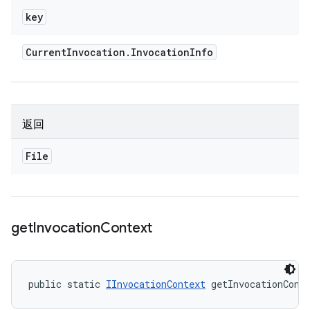
key
Current
Invocation
.
Invocation
Info
返回
File
get
Invocation
Context
public static 
IInvocationContext
 getInvocationCont