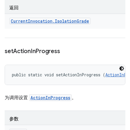
返回
Current
Invocation
.
Isolation
Grade
set
Action
In
Progress
public static void setActionInProgress (
ActionInPr
为调用设置
ActionInProgress
。
参数