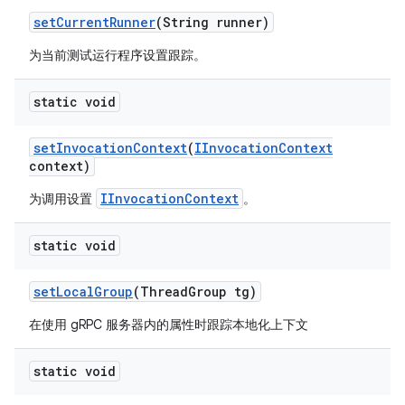
set
Current
Runner
(String runner)
为当前测试运行程序设置跟踪。
static void
set
Invocation
Context
(
IInvocation
Context
context)
IInvocationContext
为调用设置
。
static void
set
Local
Group
(Thread
Group tg)
在使用 gRPC 服务器内的属性时跟踪本地化上下文
static void