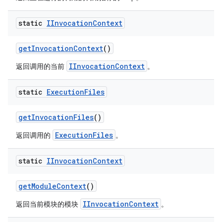
static
IInvocation
Context
get
Invocation
Context
()
IInvocationContext
返回调用的当前
。
static
Execution
Files
get
Invocation
Files
()
ExecutionFiles
返回调用的
。
static
IInvocation
Context
get
Module
Context
()
IInvocationContext
返回当前模块的模块
。