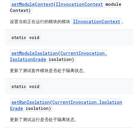
set
Module
Context
(
IInvocation
Context
module
Context)
IInvocationContext
设置当前正在运行的模块的模块
。
static void
set
Module
Isolation
(
Current
Invocation
.
Isolation
Grade
isolation)
更新了测试套件模块是否处于隔离状态。
static void
set
Run
Isolation
(
Current
Invocation
.
Isolation
Grade
isolation)
更新了测试运行是否处于隔离状态。