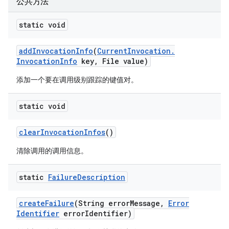
公共方法
static void
add
Invocation
Info
(
Current
Invocation
.
Invocation
Info
key
,
File value)
添加一个要在调用级别跟踪的键值对。
static void
clear
Invocation
Infos
()
清除调用的调用信息。
static
Failure
Description
create
Failure
(String error
Message
,
Error
Identifier
error
Identifier)