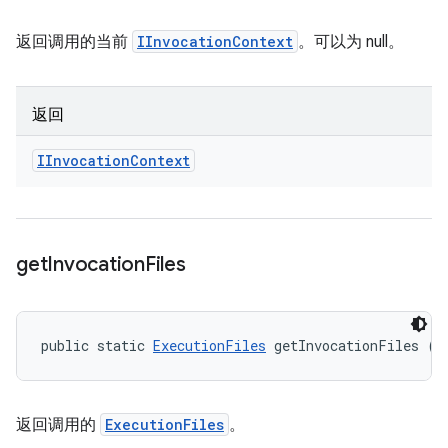
返回调用的当前
IInvocationContext
。可以为 null。
返回
IInvocation
Context
get
Invocation
Files
public static 
ExecutionFiles
 getInvocationFiles ()
返回调用的
ExecutionFiles
。