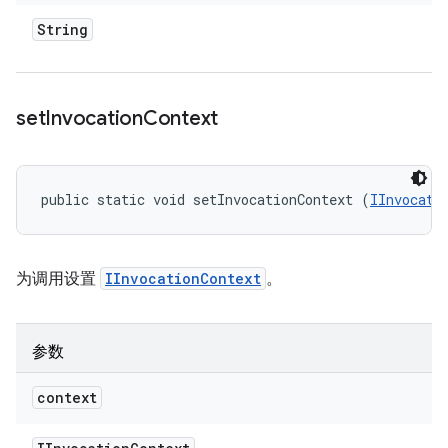
String
set
Invocation
Context
public static void setInvocationContext (
IInvocati
为调用设置
IInvocationContext
。
参数
context