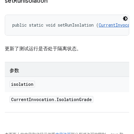
set
Run
Isolation
public static void setRunIsolation (
CurrentInvocat
更新了测试运行是否处于隔离状态。
参数
isolation
Current
Invocation
.
Isolation
Grade