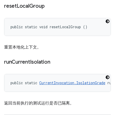
reset
Local
Group
public static void resetLocalGroup ()
重置本地化上下文。
run
Current
Isolation
public static 
CurrentInvocation.IsolationGrade
 run
返回当前执行的测试运行是否已隔离。