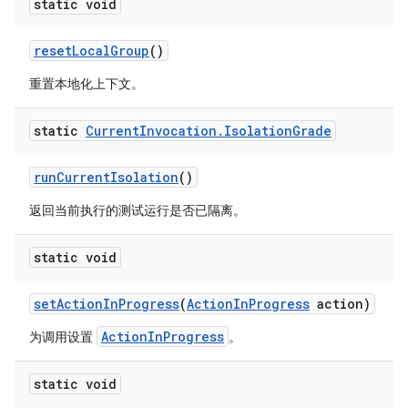
static void
reset
Local
Group
()
重置本地化上下文。
static
Current
Invocation
.
Isolation
Grade
run
Current
Isolation
()
返回当前执行的测试运行是否已隔离。
static void
set
Action
In
Progress
(
Action
In
Progress
action)
ActionInProgress
为调用设置
。
static void