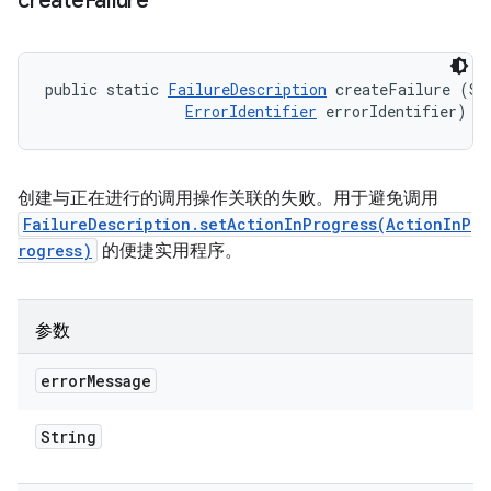
create
Failure
public static 
FailureDescription
 createFailure (Str
ErrorIdentifier
 errorIdentifier)
创建与正在进行的调用操作关联的失败。用于避免调用
FailureDescription.setActionInProgress(ActionInP
rogress)
的便捷实用程序。
参数
error
Message
String