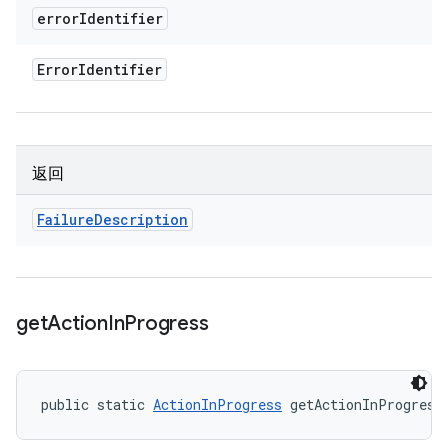
error
Identifier
Error
Identifier
返回
Failure
Description
get
Action
In
Progress
public static 
ActionInProgress
 getActionInProgress