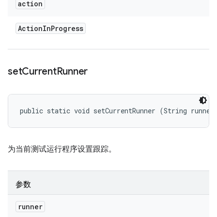
action
Action
In
Progress
set
Current
Runner
public static void setCurrentRunner (String runner
为当前测试运行程序设置跟踪。
参数
runner