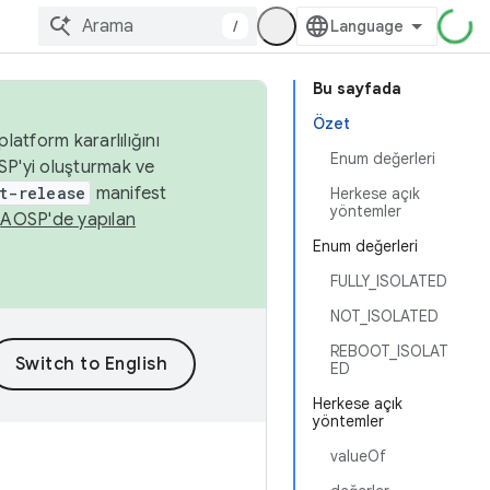
/
Bu sayfada
Özet
latform kararlılığını
Enum değerleri
SP'yi oluşturmak ve
t-release
manifest
Herkese açık
yöntemler
n
AOSP'de yapılan
Enum değerleri
FULLY_ISOLATED
NOT_ISOLATED
REBOOT_ISOLAT
ED
Herkese açık
yöntemler
valueOf