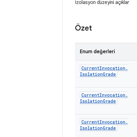
İzolasyon düzeyini açıklar
Özet
Enum değerleri
Current
Invocation
.
Isolation
Grade
Current
Invocation
.
Isolation
Grade
Current
Invocation
.
Isolation
Grade