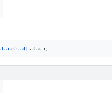
olationGrade[]
 values ()