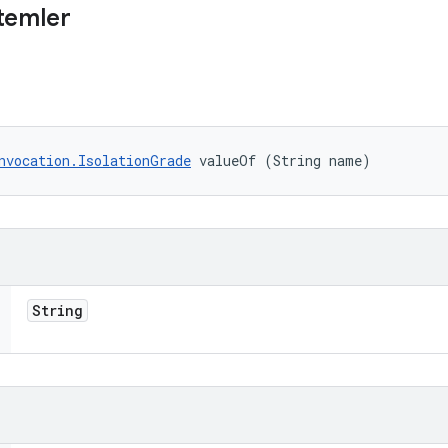
temler
nvocation.IsolationGrade
 valueOf (String name)
String