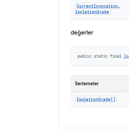
Current
Invocation
.
Isolation
Grade
değerler
public static final 
Is
İlerlemeler
Isolation
Grade[]