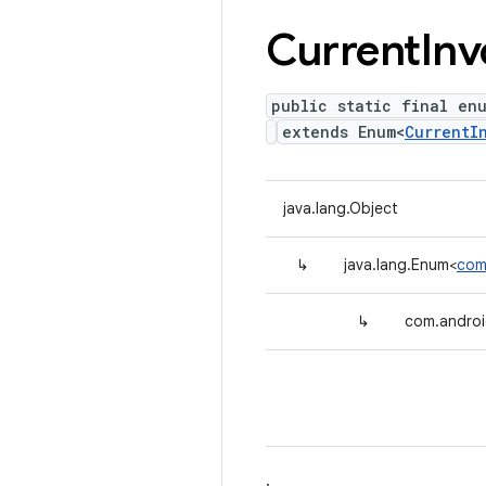
Current
Inv
public static final en
extends Enum<
CurrentI
java.lang.Object
↳
java.lang.Enum<
com
↳
com.androi