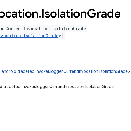
ocation
.
Isolation
Grade
um CurrentInvocation.IsolationGrade
nvocation.IsolationGrade
>
.android.tradefed.invoker.logger.CurrentInvocation.IsolationGrade
>
d.tradefed.invoker.logger.CurrentInvocation.IsolationGrade