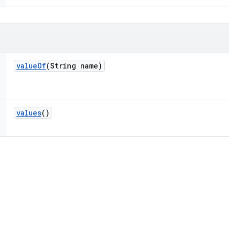
value
Of
(String name)
values
()