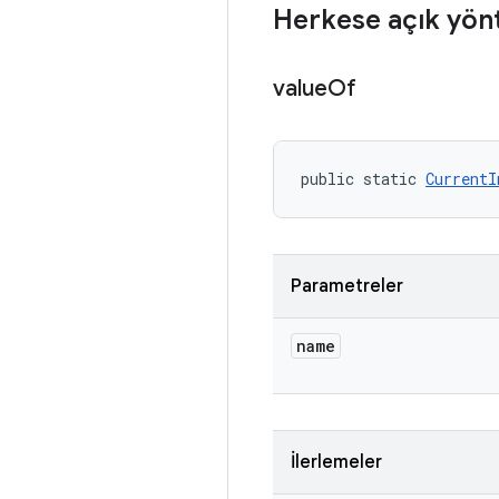
Herkese açık yön
value
Of
public static 
CurrentI
Parametreler
name
İlerlemeler