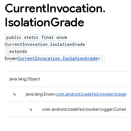
Current
Invocation
.
Isolation
Grade
public static final enum
CurrentInvocation.IsolationGrade
extends
Enum<
CurrentInvocation.IsolationGrade
>
java.lang.Object
↳
java.lang.Enum<
com.android.tradefed.invoker.logger.C
↳
com.android.tradefed.invoker.logger.CurrentI