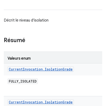
Décrit le niveau d'isolation
Résumé
Valeurs enum
Current
Invocation
.
Isolation
Grade
FULLY
_
ISOLATED
Current
Invocation
.
Isolation
Grade