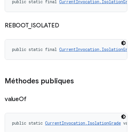
public static final 
CurrentInvocation.IsolationGra
REBOOT
_
ISOLATED
public static final 
CurrentInvocation.IsolationGra
Méthodes publiques
value
Of
public static 
CurrentInvocation.IsolationGrade
 val