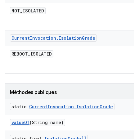
NOT
_
ISOLATED
Current
Invocation
.
Isolation
Grade
REBOOT
_
ISOLATED
Méthodes publiques
static
Current
Invocation
.
Isolation
Grade
value
Of
(String name)
static final
Isolation
Grade[]