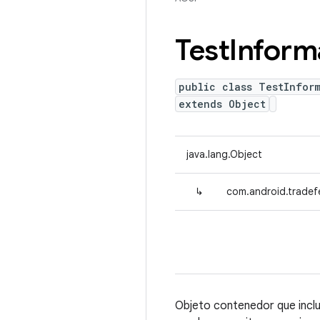
Test
Inform
public class TestInfor
extends Object
java.lang.Object
↳
com.android.tradefe
Objeto contenedor que inclu