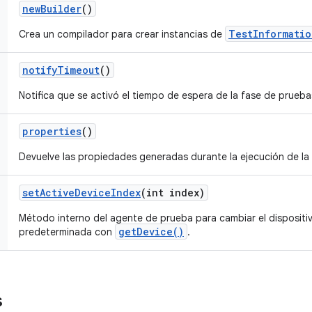
new
Builder
()
TestInformatio
Crea un compilador para crear instancias de
notify
Timeout
()
Notifica que se activó el tiempo de espera de la fase de prueb
properties
()
Devuelve las propiedades generadas durante la ejecución de la
set
Active
Device
Index
(int index)
Método interno del agente de prueba para cambiar el dispositi
getDevice()
predeterminada con
.
s