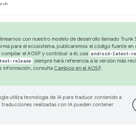
arch
alinearnos con nuestro modelo de desarrollo llamado Trunk S
forma para el ecosistema, publicaremos el código fuente en
 compilar el AOSP y contribuir a él, usa
android-latest-r
test-release
siempre hará referencia a la versión más reci
 información, consulta
Cambios en el AOSP
.
gle utiliza tecnología de IA para traducir contenido a
as traducciones realizadas con IA pueden contener