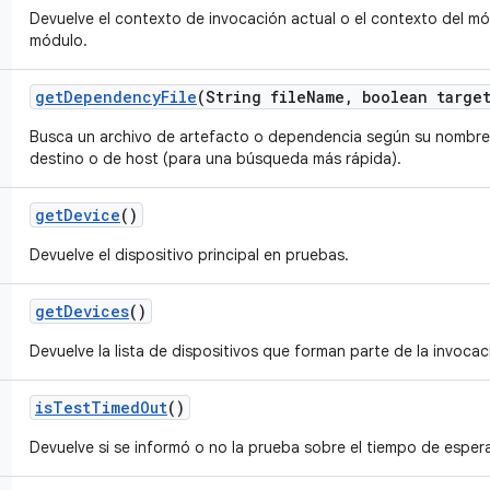
Devuelve el contexto de invocación actual o el contexto del mód
módulo.
get
Dependency
File
(String file
Name
,
boolean targe
Busca un archivo de artefacto o dependencia según su nombre y
destino o de host (para una búsqueda más rápida).
get
Device
()
Devuelve el dispositivo principal en pruebas.
get
Devices
()
Devuelve la lista de dispositivos que forman parte de la invocac
is
Test
Timed
Out
()
Devuelve si se informó o no la prueba sobre el tiempo de espe