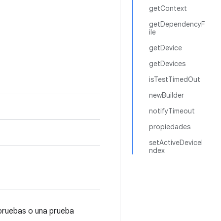
getContext
getDependencyF
ile
getDevice
getDevices
isTestTimedOut
newBuilder
notifyTimeout
propiedades
setActiveDeviceI
ndex
 pruebas o una prueba