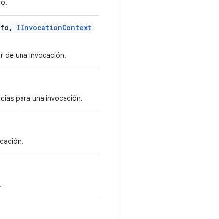
o.
nfo
,
IInvocation
Context
r de una invocación.
cias para una invocación.
ocación.
.