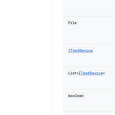
File
ITest
Device
List<
ITest
Device
>
boolean