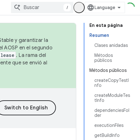
/
En esta página
Resumen
table y garantizar la
Clases anidadas
 el AOSP en el segundo
elease
. La rama del
Métodos
públicos
ente que se envió al
Métodos públicos
createCopyTestI
nfo
createModuleTes
tInfo
dependenciesFol
der
executionFiles
getBuildInfo