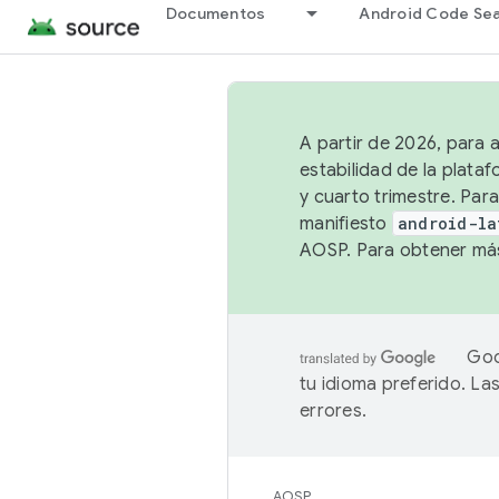
Documentos
Android Code Se
A partir de 2026, para 
estabilidad de la plata
y cuarto trimestre. Para
manifiesto
android-la
AOSP. Para obtener más
Goo
tu idioma preferido. L
errores.
AOSP