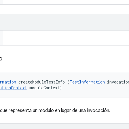
o
rmation
 createModuleTestInfo (
TestInformation
 invocation
ationContext
 moduleContext)
que representa un módulo en lugar de una invocación.