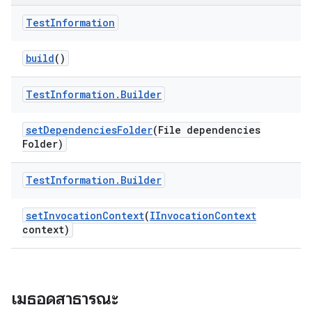
Test
Information
build
()
Test
Information
.
Builder
set
Dependencies
Folder
(File dependencies
Folder)
Test
Information
.
Builder
set
Invocation
Context
(
IInvocation
Context
context)
เมธอดสาธารณะ