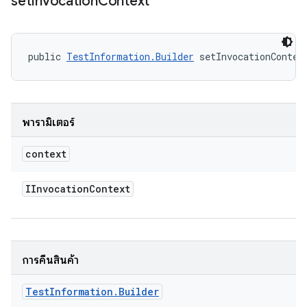
set
Invocation
Context
public 
TestInformation.Builder
 setInvocationContex
พารามิเตอร์
context
IInvocation
Context
การคืนสินค้า
Test
Information
.
Builder