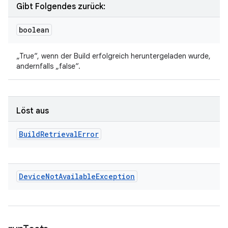
Gibt Folgendes zurück:
boolean
„True“, wenn der Build erfolgreich heruntergeladen wurde,
andernfalls „false“.
Löst aus
Build
Retrieval
Error
Device
Not
Available
Exception