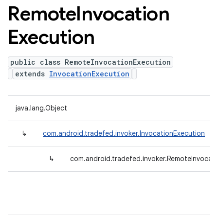
Remote
Invocation
Execution
public class RemoteInvocationExecution
extends
InvocationExecution
java.lang.Object
↳
com.android.tradefed.invoker.InvocationExecution
↳
com.android.tradefed.invoker.RemoteInvocat