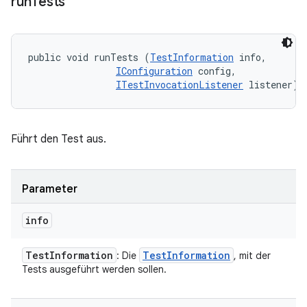
run
Tests
public void runTests (
TestInformation
 info, 

IConfiguration
 config, 

ITestInvocationListener
 listener)
Führt den Test aus.
Parameter
info
Test
Information
Test
Information
: Die
, mit der
Tests ausgeführt werden sollen.