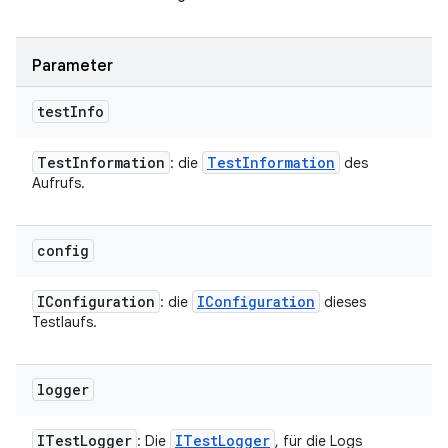
Parameter
test
Info
Test
Information
Test
Information
: die
des
Aufrufs.
config
IConfiguration
IConfiguration
: die
dieses
Testlaufs.
logger
ITest
Logger
ITest
Logger
: Die
, für die Logs