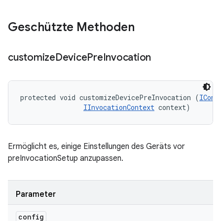
Geschützte Methoden
customize
Device
Pre
Invocation
protected void customizeDevicePreInvocation (
IConf
IInvocationContext
 context)
Ermöglicht es, einige Einstellungen des Geräts vor
preInvocationSetup anzupassen.
Parameter
config