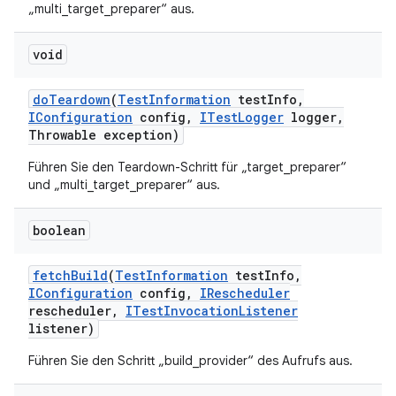
„multi_target_preparer“ aus.
void
do
Teardown
(
Test
Information
test
Info
,
IConfiguration
config
,
ITest
Logger
logger
,
Throwable exception)
Führen Sie den Teardown-Schritt für „target_preparer“
und „multi_target_preparer“ aus.
boolean
fetch
Build
(
Test
Information
test
Info
,
IConfiguration
config
,
IRescheduler
rescheduler
,
ITest
Invocation
Listener
listener)
Führen Sie den Schritt „build_provider“ des Aufrufs aus.