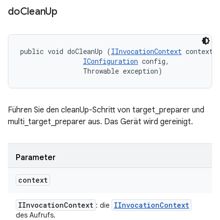
do
Clean
Up
public void doCleanUp (
IInvocationContext
 context, 
IConfiguration
 config, 

                Throwable exception)
Führen Sie den cleanUp-Schritt von target_preparer und
multi_target_preparer aus. Das Gerät wird gereinigt.
Parameter
context
IInvocation
Context
IInvocation
Context
: die
des Aufrufs.