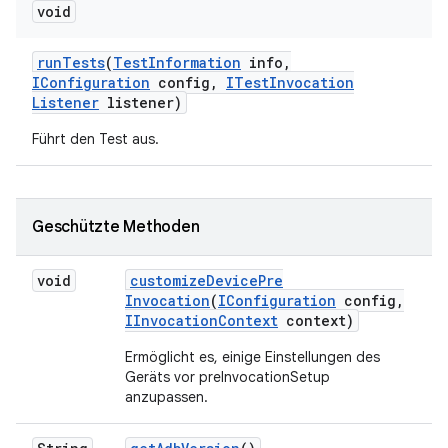
void
run
Tests
(
Test
Information
info
,
IConfiguration
config
,
ITest
Invocation
Listener
listener)
Führt den Test aus.
Geschützte Methoden
void
customize
Device
Pre
Invocation
(
IConfiguration
config
,
IInvocation
Context
context)
Ermöglicht es, einige Einstellungen des
Geräts vor preInvocationSetup
anzupassen.