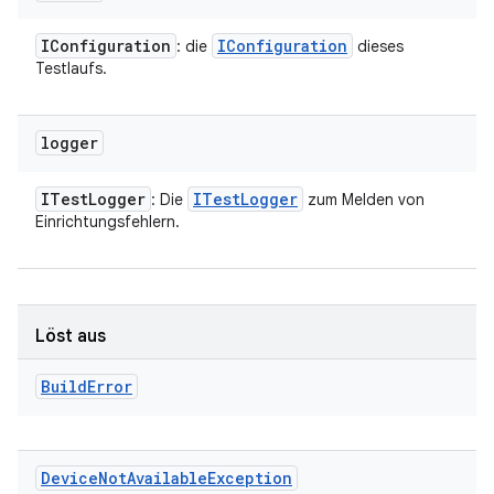
IConfiguration
IConfiguration
: die
dieses
Testlaufs.
logger
ITest
Logger
ITest
Logger
: Die
zum Melden von
Einrichtungsfehlern.
Löst aus
Build
Error
Device
Not
Available
Exception