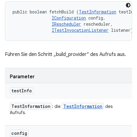
public boolean fetchBuild (
TestInformation
 testInfo
IConfiguration
 config, 

IRescheduler
 rescheduler, 

ITestInvocationListener
 listener)
Führen Sie den Schritt „build_provider“ des Aufrufs aus.
Parameter
test
Info
Test
Information
Test
Information
: die
des
Aufrufs.
config