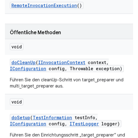
Remote
Invocation
Execution
()
Öffentliche Methoden
void
do
Clean
Up
(
IInvocation
Context
context
,
IConfiguration
config
,
Throwable exception)
Führen Sie den cleanUp-Schritt von target_preparer und
multi_target_preparer aus.
void
do
Setup
(
Test
Information
test
Info
,
IConfiguration
config
,
ITest
Logger
logger)
Führen Sie den Einrichtungsschritt „target_preparer“ und