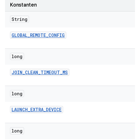
Konstanten
String
GLOBAL
_
REMOTE
_
CONFIG
long
JOIN
_
CLEAN
_
TIMEOUT
_
MS
long
LAUNCH
_
EXTRA
_
DEVICE
long