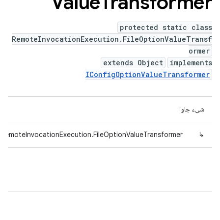
Value
Transformer
protected static class
RemoteInvocationExecution.FileOptionValueTransf
ormer
extends Object
implements
IConfigOptionValueTransformer
شیء جاوا
.RemoteInvocationExecution.FileOptionValueTransformer
↳