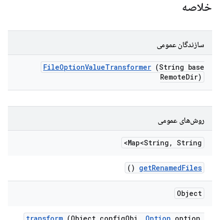
خلاصه
سازندگان عمومی
File
Option
Value
Transformer
(String base
Remote
Dir)
روش‌های عمومی
Map<String
,
String>
()
get
Renamed
Files
Object
transform
(Object config
Obj
,
Option
option
,