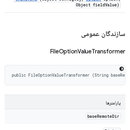
Object field
Value)
سازندگان عمومی
File
Option
Value
Transformer
public FileOptionValueTransformer (String baseRemo
پارامترها
base
Remote
Dir