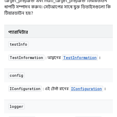
target_preparer এবং multi_target_preparer টিয়ারডাউন
ধাপটি সম্পাদন করুন। সেটআপের সাথে যুক্ত ডিভাইসগুলো কি
টিয়ারডাউন হয়?
প্যারামিটার
test
Info
Test
Information
Test
Information
: আহ্বানের
।
config
IConfiguration
IConfiguration
: এই টেস্ট রানের
।
logger