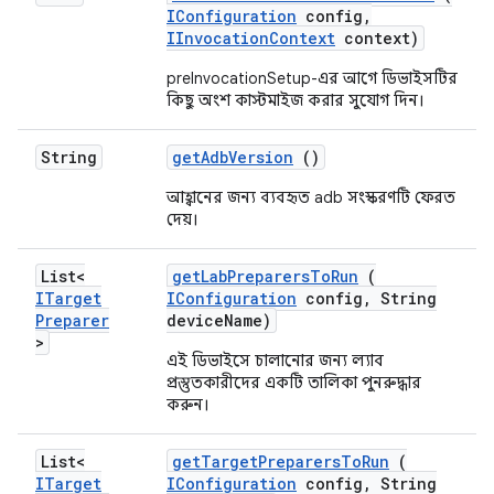
IConfiguration
config
,
IInvocation
Context
context)
preInvocationSetup-এর আগে ডিভাইসটির
কিছু অংশ কাস্টমাইজ করার সুযোগ দিন।
String
get
Adb
Version
()
আহ্বানের জন্য ব্যবহৃত adb সংস্করণটি ফেরত
দেয়।
List<
get
Lab
Preparers
To
Run
(
ITarget
IConfiguration
config
,
String
Preparer
device
Name)
>
এই ডিভাইসে চালানোর জন্য ল্যাব
প্রস্তুতকারীদের একটি তালিকা পুনরুদ্ধার
করুন।
List<
get
Target
Preparers
To
Run
(
ITarget
IConfiguration
config
,
String