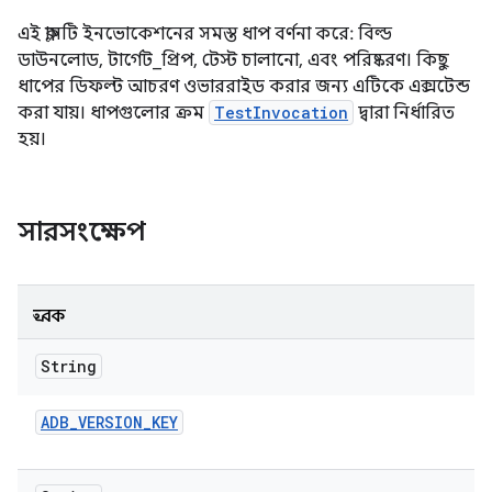
এই ক্লাসটি ইনভোকেশনের সমস্ত ধাপ বর্ণনা করে: বিল্ড
ডাউনলোড, টার্গেট_প্রিপ, টেস্ট চালানো, এবং পরিষ্করণ। কিছু
ধাপের ডিফল্ট আচরণ ওভাররাইড করার জন্য এটিকে এক্সটেন্ড
করা যায়। ধাপগুলোর ক্রম
TestInvocation
দ্বারা নির্ধারিত
হয়।
সারসংক্ষেপ
ধ্রুবক
String
ADB
_
VERSION
_
KEY