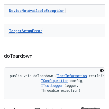
Device
Not
Available
Exception
Target
Setup
Error
do
Teardown
public void doTeardown (
TestInformation
 testInfo, 

IConfiguration
 config, 

ITestLogger
 logger, 

                Throwable exception)