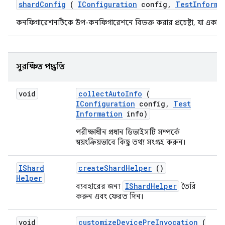
shard
Config
(
IConfiguration
config
,
Test
Informa
কনফিগারেশনটিকে উপ-কনফিগারেশনে বিভক্ত করার প্রচেষ্টা, যা একাধিক 
সুরক্ষিত পদ্ধতি
void
collect
Auto
Info
(
IConfiguration
config
,
Test
Information
info)
পরীক্ষাধীন প্রধান ডিভাইসটি সম্পর্কে
স্বয়ংক্রিয়ভাবে কিছু তথ্য সংগ্রহ করুন।
IShard
create
Shard
Helper
()
Helper
IShardHelper
ব্যবহারের জন্য
তৈরি
করুন এবং ফেরত দিন।
void
customize
Device
Pre
Invocation
(