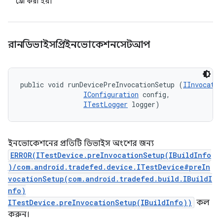
থ্রো করা হয়।
রানডিভাইসপ্রিইনভোকেশনসেটআপ
public void runDevicePreInvocationSetup (
IInvocati
IConfiguration
 config, 

ITestLogger
 logger)
ইনভোকেশনের প্রতিটি ডিভাইস অংশের জন্য
ERROR(ITestDevice.preInvocationSetup(IBuildInfo
)/com.android.tradefed.device.ITestDevice#preIn
vocationSetup(com.android.tradefed.build.IBuildI
nfo)
ITestDevice.preInvocationSetup(IBuildInfo))
কল
করুন।