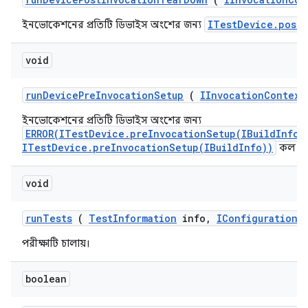
ITestDevice.postI
ইনভোকেশনের প্রতিটি ডিভাইস অংশের জন্য
void
run
Device
Pre
Invocation
Setup
(
IInvocation
Context
ইনভোকেশনের প্রতিটি ডিভাইস অংশের জন্য
ERROR(ITestDevice.preInvocationSetup(IBuildInfo)
ITestDevice.preInvocationSetup(IBuildInfo))
কল কর
void
run
Tests
(
Test
Information
info
,
IConfiguration
c
পরীক্ষাটি চালায়।
boolean