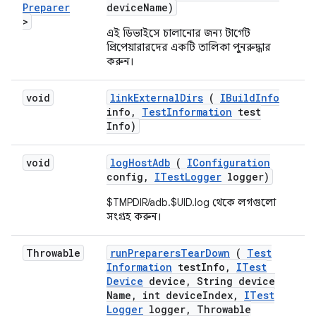
Preparer
device
Name)
>
এই ডিভাইসে চালানোর জন্য টার্গেট
প্রিপেয়ারারদের একটি তালিকা পুনরুদ্ধার
করুন।
void
link
External
Dirs
(
IBuild
Info
info
,
Test
Information
test
Info)
void
log
Host
Adb
(
IConfiguration
config
,
ITest
Logger
logger)
$TMPDIR/adb.$UID.log থেকে লগগুলো
সংগ্রহ করুন।
Throwable
run
Preparers
Tear
Down
(
Test
Information
test
Info
,
ITest
Device
device
,
String device
Name
,
int device
Index
,
ITest
Logger
logger
,
Throwable