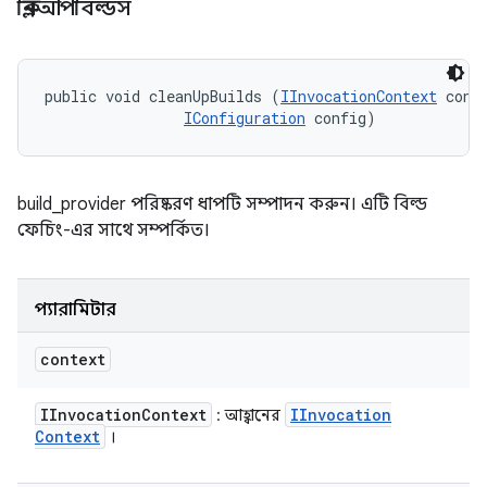
ক্লিনআপবিল্ডস
public void cleanUpBuilds (
IInvocationContext
 conte
IConfiguration
 config)
build_provider পরিষ্করণ ধাপটি সম্পাদন করুন। এটি বিল্ড
ফেচিং-এর সাথে সম্পর্কিত।
প্যারামিটার
context
IInvocation
Context
IInvocation
: আহ্বানের
Context
।