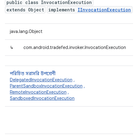
public class InvocationExecution
extends Object
implements
IInvocationExecution
java.lang.Object
↳
com.android.tradefed.invoker.InvocationExecution
পরিচিত সরাসরি উপশ্রেণী
DelegatedInvocationExecution
,
ParentSandboxInvocationExecution
,
RemoteInvocationExecution
,
SandboxedInvocationExecution