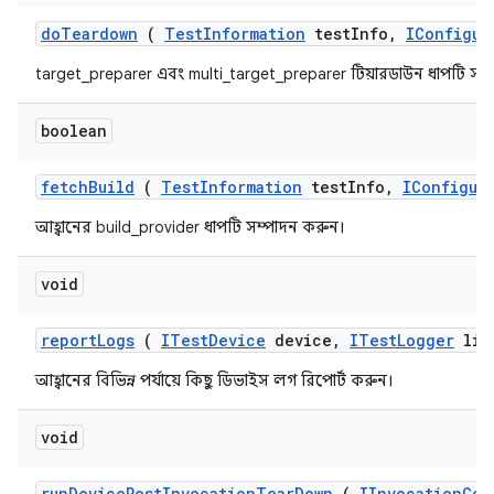
do
Teardown
(
Test
Information
test
Info
,
IConfigur
target_preparer এবং multi_target_preparer টিয়ারডাউন ধাপটি সম
boolean
fetch
Build
(
Test
Information
test
Info
,
IConfigur
আহ্বানের build_provider ধাপটি সম্পাদন করুন।
void
report
Logs
(
ITest
Device
device
,
ITest
Logger
lis
আহ্বানের বিভিন্ন পর্যায়ে কিছু ডিভাইস লগ রিপোর্ট করুন।
void
run
Device
Post
Invocation
Tear
Down
(
IInvocation
Con