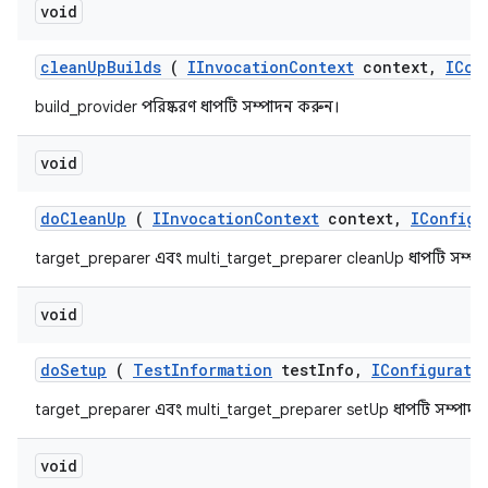
void
clean
Up
Builds
(
IInvocation
Context
context
,
ICon
build_provider পরিষ্করণ ধাপটি সম্পাদন করুন।
void
do
Clean
Up
(
IInvocation
Context
context
,
IConfigu
target_preparer এবং multi_target_preparer cleanUp ধাপটি সম্প
void
do
Setup
(
Test
Information
test
Info
,
IConfigurati
target_preparer এবং multi_target_preparer setUp ধাপটি সম্পাদ
void