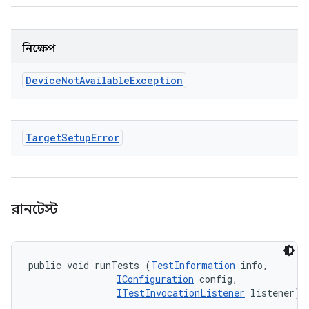
নিক্ষেপ
Device
Not
Available
Exception
Target
Setup
Error
রানটেস্ট
public void runTests (
TestInformation
 info, 

IConfiguration
 config, 

ITestInvocationListener
 listener)