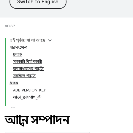
AOSP
এই পৃষ্ঠায় যা যা আছে
সারসংক্ষেপ
ধ্রুবক
সরকারি নির্মাণকারী
জনসাধারণের পদ্ধতি
সুরক্ষিত পদ্ধতি
ধ্রুবক
ADB_VERSION_KEY
জাভা_ক্লাসপাথ_কী
আহ্বান সম্পাদন