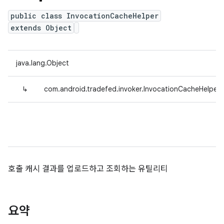
public class InvocationCacheHelper
extends Object
java.lang.Object
↳
com.android.tradefed.invoker.InvocationCacheHelper
호출 캐시 결과를 업로드하고 조회하는 유틸리티
요약