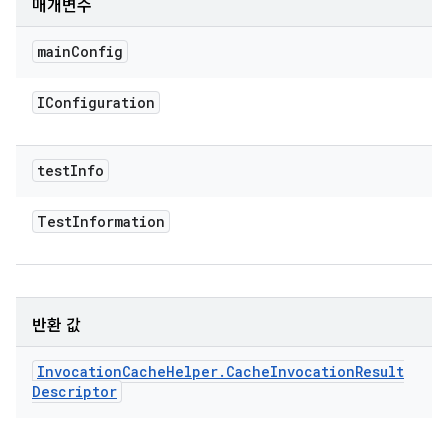
매개변수
main
Config
IConfiguration
test
Info
Test
Information
반환 값
Invocation
Cache
Helper
.
Cache
Invocation
Result
Descriptor