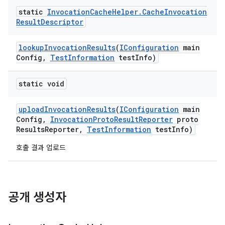
static
Invocation
Cache
Helper
.
Cache
Invocation
Result
Descriptor
lookup
Invocation
Results
(
IConfiguration
main
Config
,
Test
Information
test
Info)
static void
upload
Invocation
Results
(
IConfiguration
main
Config
,
Invocation
Proto
Result
Reporter
proto
Results
Reporter
,
Test
Information
test
Info)
호출 결과 업로드
공개 생성자