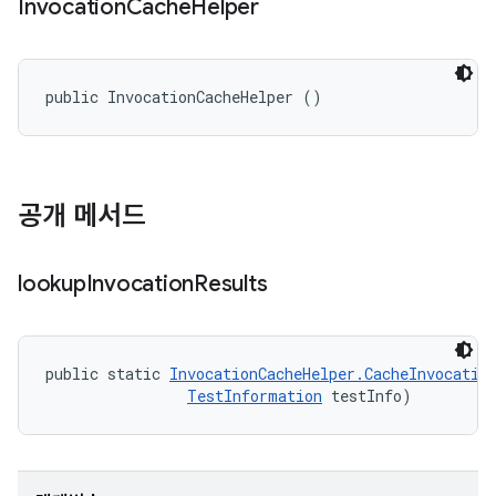
Invocation
Cache
Helper
public InvocationCacheHelper ()
공개 메서드
lookup
Invocation
Results
public static 
InvocationCacheHelper.CacheInvocatio
TestInformation
 testInfo)